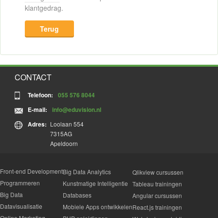
klantgedrag.
Terug
CONTACT
Telefoon:
055 576 8044
E-mail:
info@eduvision.nl
Adres:
Loolaan 554
7315AG
Apeldoorn
Front-end Development
Big Data Analytics
Qlikview cursussen
Programmeren
Kunstmatige Intelligentie
Tableau trainingen
Big Data
Databases
Angular cursussen
Datavisualisatie
Mobiele Apps ontwikkelen
React.js trainingen
Online Marketing