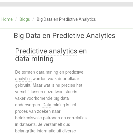
CATEGORIE
TRAININGEN
Home
/
Blogs
/
Big Data en Predictive Analytics
OVER ONS
CONTACT
Big Data en Predictive Analytics
SKILLS ALCHEMIST
Predictive analytics
en
data mining
De termen
data mining
en
predictive
analytics
worden vaak door elkaar
gebruikt. Maar wat is nu precies het
verschil tussen deze twee steeds
vaker voorkomende
big data
onderwerpen.
Data
mining is het
proces van zoeken naar
betekenisvolle patronen en correlaties
in datasets. Je verzamelt dus
belangrijke informatie uit diverse