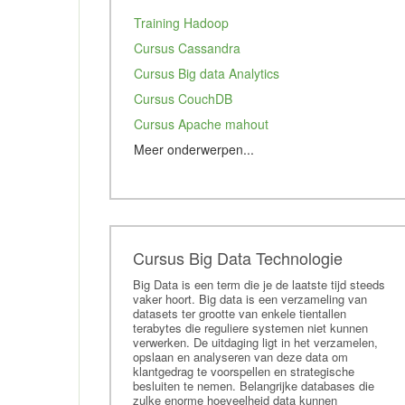
Training Hadoop
Cursus Cassandra
Cursus Big data Analytics
Cursus CouchDB
Cursus Apache mahout
Meer onderwerpen...
Cursus MongoDB
Cursus Apache Pig
Training Data Mining
Cursus Redis
Cursus Big Data Technologie
Studie Kunstmatige intelligentie
Big Data is een term die je de laatste tijd steeds
vaker hoort. Big data is een verzameling van
Cursus Tableau
datasets ter grootte van enkele tientallen
terabytes die reguliere systemen niet kunnen
Tensorflow
verwerken. De uitdaging ligt in het verzamelen,
Elastic
opslaan en analyseren van deze data om
klantgedrag te voorspellen en strategische
Cursus Deep Learning
besluiten te nemen. Belangrijke databases die
zulke enorme hoeveelheid data kunnen