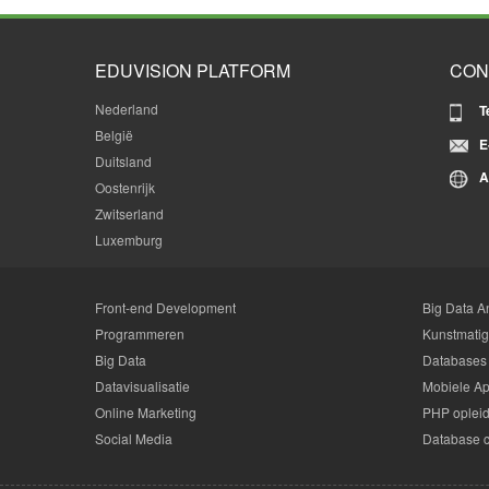
EDUVISION PLATFORM
CON
Nederland
T
België
E
Duitsland
A
Oostenrijk
Zwitserland
Luxemburg
Front-end Development
Big Data An
Programmeren
Kunstmatige
Big Data
Databases
Datavisualisatie
Mobiele Ap
Online Marketing
PHP oplei
Social Media
Database 