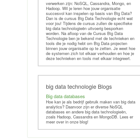
Cursus Data Management
verwerken zijn: NoSQL, Cassandra, Mongo, en
Hadoop. Wil je leren hoe jouw organisatie
Elasticsearch
succesvol kan inspelen op basis van Big Data?
SAS
Dan is de cursus Big Data Technologie echt wat
voor jou! Tijdens de cursus zullen de specifieke
Training RapidMiner
big data technologieën uitvoerig besporken
worden. Na afloop van de Cursus Big Data
Training Data Science
Technologie ben je bekend met de technieken en
tools die je nodig hebt om Big Data projecten
Training Artificial Intelligence
binnen jouw organisatie op te zetten. Je weet hoe
Training Splunk
de systemen zich tot elkaar verhouden en hoe je
deze technieken en tools met elkaar integreert.
big data technologie Blogs
Big data databases
Hoe kan je als bedrijf gebruik maken van big data
analytics? Daarvoor zijn er diverse NoSQL
databases en andere big data technologieën,
zoals Hadoop, Cassandra en MongoDB. Lees er
meer over in onze blog!