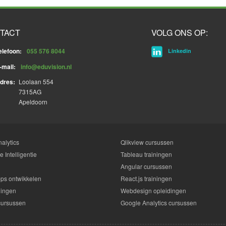
TACT
VOLG ONS OP:
elefoon:
055 576 8044
Linkedin
-mail:
info@eduvision.nl
dres:
Loolaan 554
7315AG
Apeldoorn
alytics
Qlikview cursussen
 Intelligentie
Tableau trainingen
Angular cursussen
ps ontwikkelen
React.js trainingen
dingen
Webdesign opleidingen
cursussen
Google Analytics cursussen