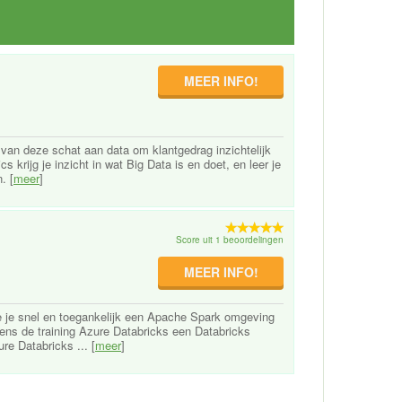
MEER INFO!
 van deze schat aan data om klantgedrag inzichtelijk
 krijg je inzicht in wat Big Data is en doet, en leer je
. [
meer
]
Score uit 1 beoordelingen
MEER INFO!
e je snel en toegankelijk een Apache Spark omgeving
jdens de training Azure Databricks een Databricks
e Databricks ... [
meer
]