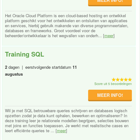
Het Oracle Cloud Platform is een cloud-based hosting en ontwikkel
platform geschikt voor het ontwikkelen en ontsluiten van applicaties
en services, hierbij gebruik makende van diverse programmeertalen,
databases en frameworks. Groot voordeel voor de
beheerder/ontwikkelaar is het wegvallen van onderh... [
meer
]
Training SQL
2
dagen | eerstvolgende startdatum
11
augustus
Score uit 5 beoordelingen
MEER INFO!
Wil je met SQL betrouwbare queries schrijven en databases logisch
opzetten zodat je data kunt ophalen, bewerken en optimaliseren? In
deze training leer je relationele modellen begrijpen, selecties bouwen
met joins en functies toepassen. Je werkt met realistische cases en
leert efficiënte queries te ... [
meer
]