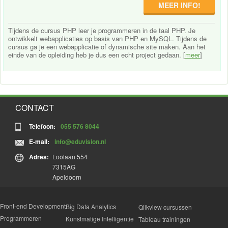
MEER INFO!
Tijdens de cursus PHP leer je programmeren in de taal PHP. Je
ontwikkelt webapplicaties op basis van PHP en MySQL. Tijdens de
cursus ga je een webapplicatie of dynamische site maken. Aan het
einde van de opleiding heb je dus een echt project gedaan. [
meer
]
CONTACT
Telefoon:
055 576 8044
E-mail:
info@eduvision.nl
Adres:
Loolaan 554
7315AG
Apeldoorn
Front-end Development
Big Data Analytics
Qlikview cursussen
Programmeren
Kunstmatige Intelligentie
Tableau trainingen