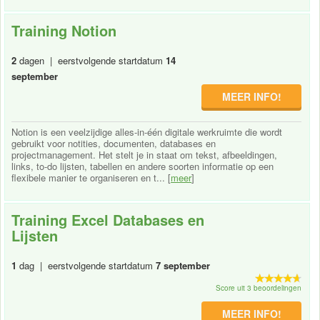
Training Notion
2
dagen | eerstvolgende startdatum
14
september
MEER INFO!
Notion is een veelzijdige alles-in-één digitale werkruimte die wordt
gebruikt voor notities, documenten, databases en
projectmanagement. Het stelt je in staat om tekst, afbeeldingen,
links, to-do lijsten, tabellen en andere soorten informatie op een
flexibele manier te organiseren en t... [
meer
]
Training Excel Databases en
Lijsten
1
dag | eerstvolgende startdatum
7 september
Score uit 3 beoordelingen
MEER INFO!