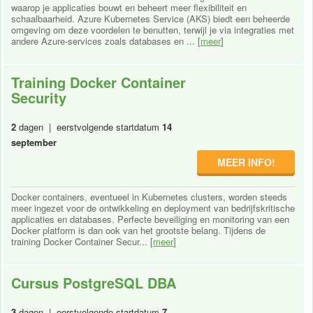
waarop je applicaties bouwt en beheert meer flexibiliteit en
schaalbaarheid. Azure Kubernetes Service (AKS) biedt een beheerde
omgeving om deze voordelen te benutten, terwijl je via integraties met
andere Azure-services zoals databases en ... [
meer
]
Training Docker Container
Security
2
dagen | eerstvolgende startdatum
14
september
MEER INFO!
Docker containers, eventueel in Kubernetes clusters, worden steeds
meer ingezet voor de ontwikkeling en deployment van bedrijfskritische
applicaties en databases. Perfecte beveiliging en monitoring van een
Docker platform is dan ook van het grootste belang. Tijdens de
training Docker Container Secur... [
meer
]
Cursus PostgreSQL DBA
3
dagen | eerstvolgende startdatum
7