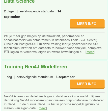
Data Science
2
dagen | eerstvolgende startdatum
14
september
MEER INFO!
Wil je meer grip krijgen op datakwaliteit, performance en
schaalbaarheid van datastromen in databases zoals SQL Server,
Oracle en PostgreSQL? In deze training leer je geavanceerde SQL
technieken inzetten om datasets te bouwen voor analyse, complexe
ETL-logica te vereenvoudigen en zware bewerkingen e... [
meer
]
Training Neo4J Modelleren
1
dag | eerstvolgende startdatum
14 september
MEER INFO!
Neo4J is een van de leidende graph databases in de markt. Tijdens
de training Neo4J modelleren gaan we een graph database modelleren
in Neo4J. In de cursus Neo4J is het in principe mogelijk gebruik te
maken van eigen data. [
meer
]