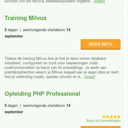
functies van het MySQL databasesysteem uitgebre... [
meer
]
Training Milvus
2
dagen | eerstvolgende startdatum
14
september
MEER INFO!
Tijdens de training Milvus leer je hoe je deze vector database
installeert, configureert en inzet voor toepassingen zoals
zoekfunctionaliteit op basis van AI-embeddings. Je werkt aan
praktijkopdrachten waarin je Milvus koppelt aan je eigen data en leert
hoe je verbinding maakt, queries uitvoert en d... [
meer
]
Opleiding PHP Professional
5
dagen | eerstvolgende startdatum
14
september
Score uit 3 beoordelingen