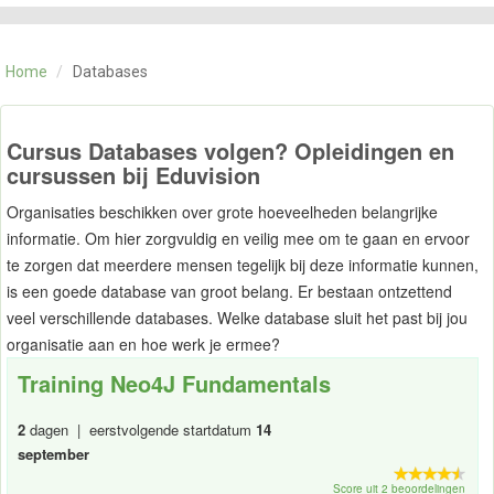
CATEGORIE
TRAININGEN
Home
/
Databases
OVER ONS
CONTACT
SKILLS ALCHEMIST
Cursus Databases volgen? Opleidingen en
cursussen bij Eduvision
Organisaties beschikken over grote hoeveelheden belangrijke
informatie. Om hier zorgvuldig en veilig mee om te gaan en ervoor
te zorgen dat meerdere mensen tegelijk bij deze informatie kunnen,
is een goede database van groot belang. Er bestaan ontzettend
veel verschillende databases. Welke database sluit het past bij jou
organisatie aan en hoe werk je ermee?
Training Neo4J Fundamentals
2
dagen | eerstvolgende startdatum
14
september
Score uit 2 beoordelingen