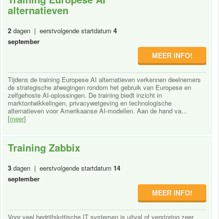
alternatieven
2
dagen | eerstvolgende startdatum
4
september
MEER INFO!
Tijdens de training Europese AI alternatieven verkennen deelnemers
de strategische afwegingen rondom het gebruik van Europese en
zelfgehoste AI-oplossingen. De training biedt inzicht in
marktontwikkelingen, privacywetgeving en technologische
alternatieven voor Amerikaanse AI-modellen. Aan de hand va...
[
meer
]
Training Zabbix
3
dagen | eerstvolgende startdatum
14
september
MEER INFO!
Voor veel bedrijfskritische IT systemen is uitval of verstoring zeer