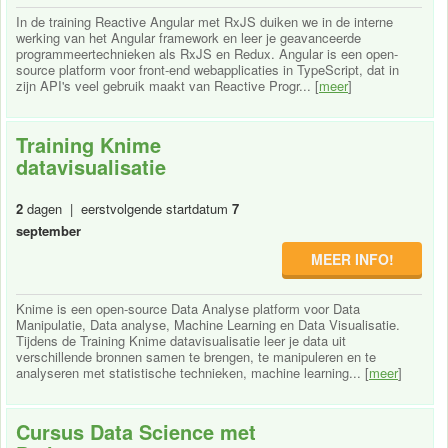
In de training Reactive Angular met RxJS duiken we in de interne
werking van het Angular framework en leer je geavanceerde
programmeertechnieken als RxJS en Redux. Angular is een open-
source platform voor front-end webapplicaties in TypeScript, dat in
zijn API's veel gebruik maakt van Reactive Progr... [
meer
]
Training Knime
datavisualisatie
2
dagen | eerstvolgende startdatum
7
september
MEER INFO!
Knime is een open-source Data Analyse platform voor Data
Manipulatie, Data analyse, Machine Learning en Data Visualisatie.
Tijdens de Training Knime datavisualisatie leer je data uit
verschillende bronnen samen te brengen, te manipuleren en te
analyseren met statistische technieken, machine learning... [
meer
]
Cursus Data Science met