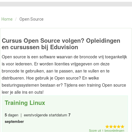
CATEGORIE
TRAININGEN
Home
/
Open Source
OVER ONS
CONTACT
SKILLS ALCHEMIST
Cursus Open Source volgen? Opleidingen
en cursussen bij Eduvision
Open source is een software waarvan de broncode vrij toegankelijk
is voor iedereen. Er worden licenties vrijgegeven om deze
broncode te gebruiken, aan te passen, aan te vullen en te
distribueren. Hoe gebruik je Open source? En welke
besturingssystemen bestaan er? Tijdens een training Open source
leer je alle ins en outs!
Training Linux
5
dagen | eerstvolgende startdatum
7
september
Score uit 1 beoordelingen