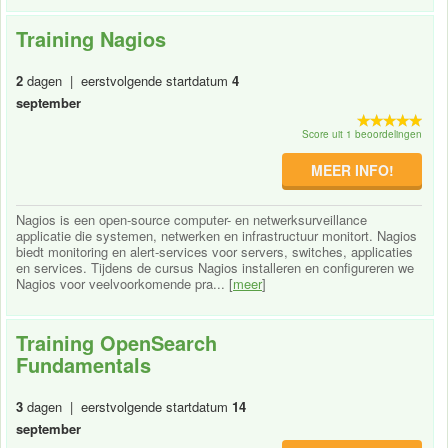
Training Nagios
2
dagen | eerstvolgende startdatum
4
september
Score uit 1 beoordelingen
MEER INFO!
Nagios is een open-source computer- en netwerksurveillance
applicatie die systemen, netwerken en infrastructuur monitort. Nagios
biedt monitoring en alert-services voor servers, switches, applicaties
en services. Tijdens de cursus Nagios installeren en configureren we
Nagios voor veelvoorkomende pra... [
meer
]
Training OpenSearch
Fundamentals
3
dagen | eerstvolgende startdatum
14
september