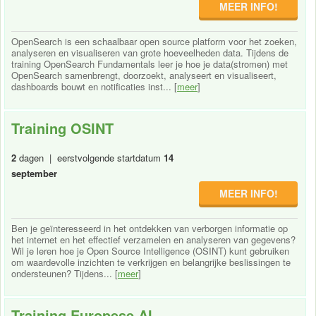
MEER INFO!
OpenSearch is een schaalbaar open source platform voor het zoeken,
analyseren en visualiseren van grote hoeveelheden data. Tijdens de
training OpenSearch Fundamentals leer je hoe je data(stromen) met
OpenSearch samenbrengt, doorzoekt, analyseert en visualiseert,
dashboards bouwt en notificaties inst... [
meer
]
Training OSINT
2
dagen | eerstvolgende startdatum
14
september
MEER INFO!
Ben je geïnteresseerd in het ontdekken van verborgen informatie op
het internet en het effectief verzamelen en analyseren van gegevens?
Wil je leren hoe je Open Source Intelligence (OSINT) kunt gebruiken
om waardevolle inzichten te verkrijgen en belangrijke beslissingen te
ondersteunen? Tijdens... [
meer
]
Training Europese AI