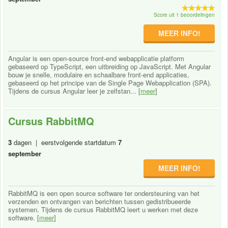
Score uit 1 beoordelingen
MEER INFO!
Angular is een open-source front-end webapplicatie platform
gebaseerd op TypeScript, een uitbreiding op JavaScript. Met Angular
bouw je snelle, modulaire en schaalbare front-end applicaties,
gebaseerd op het principe van de Single Page Webapplication (SPA).
Tijdens de cursus Angular leer je zelfstan... [
meer
]
Cursus RabbitMQ
3
dagen | eerstvolgende startdatum
7
september
MEER INFO!
RabbitMQ is een open source software ter ondersteuning van het
verzenden en ontvangen van berichten tussen gedistribueerde
systemen. Tijdens de cursus RabbitMQ leert u werken met deze
software. [
meer
]