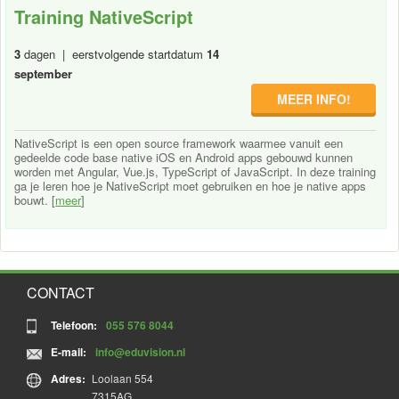
Training NativeScript
3
dagen | eerstvolgende startdatum
14
september
MEER INFO!
NativeScript is een open source framework waarmee vanuit een
gedeelde code base native iOS en Android apps gebouwd kunnen
worden met Angular, Vue.js, TypeScript of JavaScript. In deze training
ga je leren hoe je NativeScript moet gebruiken en hoe je native apps
bouwt. [
meer
]
CONTACT
Telefoon:
055 576 8044
E-mail:
info@eduvision.nl
Adres:
Loolaan 554
7315AG