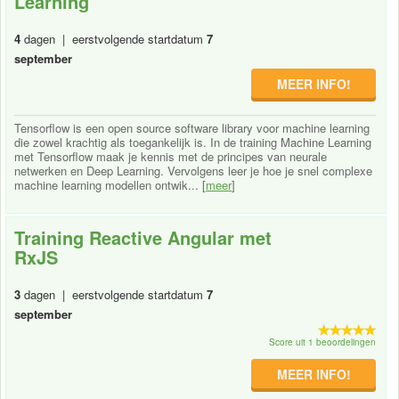
Learning
4
dagen | eerstvolgende startdatum
7
september
MEER INFO!
Tensorflow is een open source software library voor machine learning
die zowel krachtig als toegankelijk is. In de training Machine Learning
met Tensorflow maak je kennis met de principes van neurale
netwerken en Deep Learning. Vervolgens leer je hoe je snel complexe
machine learning modellen ontwik... [
meer
]
Training Reactive Angular met
RxJS
3
dagen | eerstvolgende startdatum
7
september
Score uit 1 beoordelingen
MEER INFO!