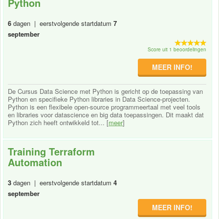
Python
6
dagen | eerstvolgende startdatum
7
september
Score uit 1 beoordelingen
MEER INFO!
De Cursus Data Science met Python is gericht op de toepassing van
Python en specifieke Python libraries in Data Science-projecten.
Python is een flexibele open-source programmeertaal met veel tools
en libraries voor datascience en big data toepassingen. Dit maakt dat
Python zich heeft ontwikkeld tot... [
meer
]
Training Terraform
Automation
3
dagen | eerstvolgende startdatum
4
september
MEER INFO!