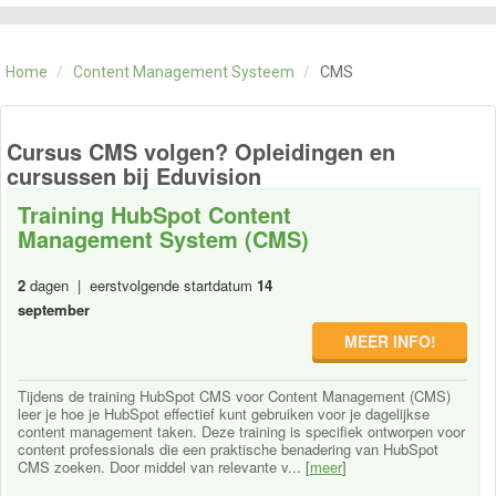
CATEGORIE
TRAININGEN
Home
/
Content Management Systeem
/
CMS
OVER ONS
CONTACT
SKILLS ALCHEMIST
Cursus CMS volgen? Opleidingen en
cursussen bij Eduvision
Training HubSpot Content
Management System (CMS)
2
dagen | eerstvolgende startdatum
14
september
MEER INFO!
Tijdens de training HubSpot CMS voor Content Management (CMS)
leer je hoe je HubSpot effectief kunt gebruiken voor je dagelijkse
content management taken. Deze training is specifiek ontworpen voor
content professionals die een praktische benadering van HubSpot
CMS zoeken. Door middel van relevante v... [
meer
]