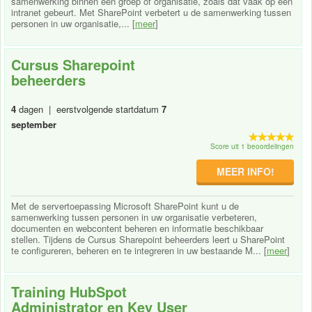
samenwerking binnen een groep of organisatie, zoals dat vaak op een
intranet gebeurt. Met SharePoint verbetert u de samenwerking tussen
personen in uw organisatie,... [
meer
]
Cursus Sharepoint
beheerders
4
dagen | eerstvolgende startdatum
7
september
Score uit 1 beoordelingen
MEER INFO!
Met de servertoepassing Microsoft SharePoint kunt u de
samenwerking tussen personen in uw organisatie verbeteren,
documenten en webcontent beheren en informatie beschikbaar
stellen. Tijdens de Cursus Sharepoint beheerders leert u SharePoint
te configureren, beheren en te integreren in uw bestaande M... [
meer
]
Training HubSpot
Administrator en Key User