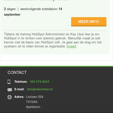
2
dagen | eerstvolgende startdatum
14
september
MEER INFO!
Tijdens de training HubSpot Administrator en Key User leer je om
HubSpot in te richten voor (eerste) gebruik. Natuurlijk maak je ook
kennis met de basis van HubSpot zelf. Je gaat aan de slag om het
systeem uit te rollen binnen je organisatie. [
meer
]
CONTACT
Telefoon:
055 576 8044
E-mail:
info@eduvision.nl
Adres:
Loolaan 554
7315AG
Apeldoorn