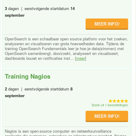
3
dagen | eerstvolgende startdatum
14
september
MEER INFO!
OpenSearch is een schaalbaar open source platform voor het zoeken,
analyseren en visualiseren van grote hoeveelheden data. Tijdens de
training OpenSearch Fundamentals leer je hoe je data(stromen) met
OpenSearch samenbrengt, doorzoekt, analyseert en visualiseert,
dashboards bouwt en notificaties inst... [
meer
]
Training Nagios
2
dagen | eerstvolgende startdatum
8
september
Score uit 1 beoordelingen
MEER INFO!
Nagios is een open-source computer- en netwerksurveillance
applicatie die systemen, netwerken en infrastructuur monitort. Nagios