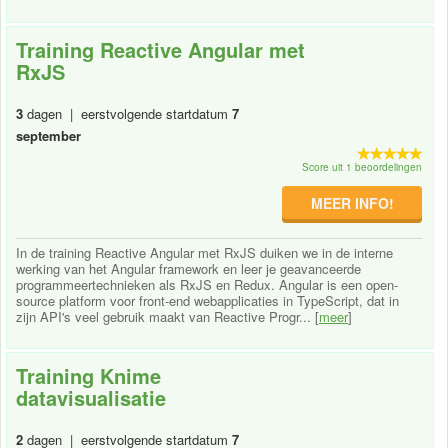
Training Reactive Angular met
RxJS
3
dagen | eerstvolgende startdatum
7
september
Score uit 1 beoordelingen
MEER INFO!
In de training Reactive Angular met RxJS duiken we in de interne
werking van het Angular framework en leer je geavanceerde
programmeertechnieken als RxJS en Redux. Angular is een open-
source platform voor front-end webapplicaties in TypeScript, dat in
zijn API's veel gebruik maakt van Reactive Progr... [
meer
]
Training Knime
datavisualisatie
2
dagen | eerstvolgende startdatum
7