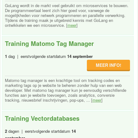
GoLang wordt in de markt veel gebruikt om microservices te bouwen.
De programmeertaal leent zich hier goed voor, vanwege de
mogelijkheden voor netwerk programmeren en parallelle verwerking.
Tijdens de training maak je uitgebreid kennis met GoLang en
ontwikkelen we een microservice. [
meer
]
Training Matomo Tag Manager
1
dag | eerstvolgende startdatum
14 september
MEER INFO!
Matomo tag manager is een krachtige tool om tracking codes en
marketing tags op je website te beheren zonder hulp van een web
developer. Met matomo tag manager kun je eenvoudig verschillende
functies aan je website toevoegen, zoals analytics, conversie
tracking, nieuwsbrief inschrijvingen, pop-ups, ... [
meer
]
Training Vectordatabases
2
dagen | eerstvolgende startdatum
14
september