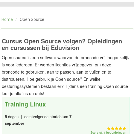
CATEGORIE
TRAININGEN
Home
/
Open Source
OVER ONS
CONTACT
SKILLS ALCHEMIST
Cursus Open Source volgen? Opleidingen
en cursussen bij Eduvision
Open source is een software waarvan de broncode vrij toegankelijk
is voor iedereen. Er worden licenties vrijgegeven om deze
broncode te gebruiken, aan te passen, aan te vullen en te
distribueren. Hoe gebruik je Open source? En welke
besturingssystemen bestaan er? Tijdens een training Open source
leer je alle ins en outs!
Training Linux
5
dagen | eerstvolgende startdatum
7
september
Score uit 1 beoordelingen