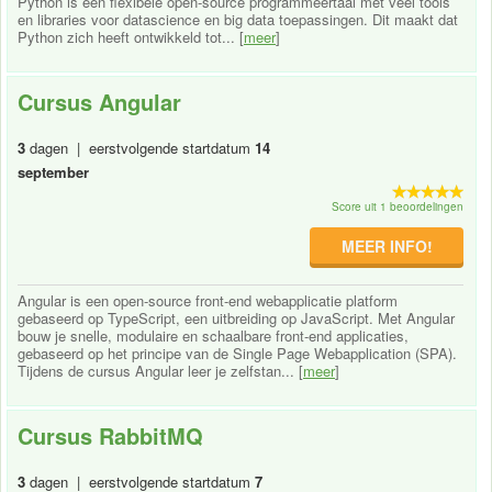
Python is een flexibele open-source programmeertaal met veel tools
en libraries voor datascience en big data toepassingen. Dit maakt dat
Python zich heeft ontwikkeld tot... [
meer
]
Cursus Angular
3
dagen | eerstvolgende startdatum
14
september
Score uit 1 beoordelingen
MEER INFO!
Angular is een open-source front-end webapplicatie platform
gebaseerd op TypeScript, een uitbreiding op JavaScript. Met Angular
bouw je snelle, modulaire en schaalbare front-end applicaties,
gebaseerd op het principe van de Single Page Webapplication (SPA).
Tijdens de cursus Angular leer je zelfstan... [
meer
]
Cursus RabbitMQ
3
dagen | eerstvolgende startdatum
7