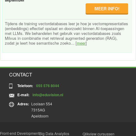
MEER INFO!
Tijdens de training vectordatabases leer je hoe je vectorrepresentaties
(embeddings) effectief opslaat en doorzoekt binnen AI-toepassingen
met LLMs. We behandelen het gebruik van vectordatabases zoals
Milvus in combinatie met retrieval augmented generation (RAG),
zodat je leert hoe semantische zoeko... [
meer
]
CONTACT
Telefoon:
055 576 8044
E-mail:
info@eduvision.nl
Adres:
Loolaan 554
7315AG
Apeldoorn
Front-end Development
Big Data Analytics
Qlikview cursussen