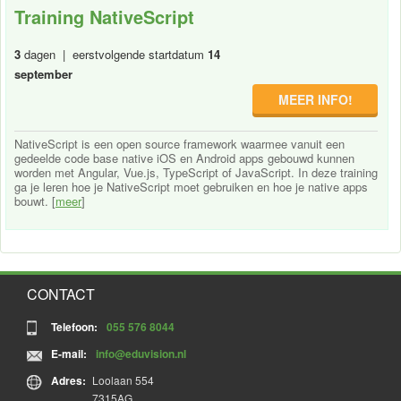
Training NativeScript
3
dagen | eerstvolgende startdatum
14
september
MEER INFO!
NativeScript is een open source framework waarmee vanuit een
gedeelde code base native iOS en Android apps gebouwd kunnen
worden met Angular, Vue.js, TypeScript of JavaScript. In deze training
ga je leren hoe je NativeScript moet gebruiken en hoe je native apps
bouwt. [
meer
]
CONTACT
Telefoon:
055 576 8044
E-mail:
info@eduvision.nl
Adres:
Loolaan 554
7315AG