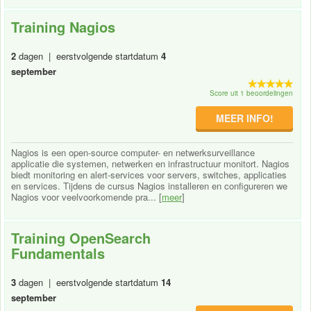
Training Nagios
2
dagen | eerstvolgende startdatum
4
september
Score uit 1 beoordelingen
MEER INFO!
Nagios is een open-source computer- en netwerksurveillance
applicatie die systemen, netwerken en infrastructuur monitort. Nagios
biedt monitoring en alert-services voor servers, switches, applicaties
en services. Tijdens de cursus Nagios installeren en configureren we
Nagios voor veelvoorkomende pra... [
meer
]
Training OpenSearch
Fundamentals
3
dagen | eerstvolgende startdatum
14
september