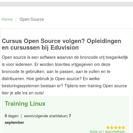
CATEGORIE
TRAININGEN
Home
/
Open Source
OVER ONS
CONTACT
SKILLS ALCHEMIST
Cursus Open Source volgen? Opleidingen
en cursussen bij Eduvision
Open source is een software waarvan de broncode vrij toegankelijk
is voor iedereen. Er worden licenties vrijgegeven om deze
broncode te gebruiken, aan te passen, aan te vullen en te
distribueren. Hoe gebruik je Open source? En welke
besturingssystemen bestaan er? Tijdens een training Open source
leer je alle ins en outs!
Training Linux
5
dagen | eerstvolgende startdatum
7
september
Score uit 1 beoordelingen