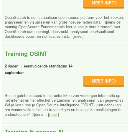
MEER INFO!
OpenSearch is een schaalbaar open source platform voor het zoeken,
analyseren en visualiseren van grote hoeveelheden data. Tijdens de
training OpenSearch Fundamentals leer je hoe je data(stromen) met
OpenSearch samenbrengt, doorzoekt, analyseert en visualiseert,
dashboards bouwt en notificaties inst... [
meer
]
Training OSINT
2
dagen | eerstvolgende startdatum
14
september
MEER INFO!
Ben je geïnteresseerd in het ontdekken van verborgen informatie op
het internet en het effectief verzamelen en analyseren van gegevens?
Wil je leren hoe je Open Source Intelligence (OSINT) kunt gebruiken
om waardevolle inzichten te verkrijgen en belangrijke beslissingen te
ondersteunen? Tijdens... [
meer
]
Training Europese AI