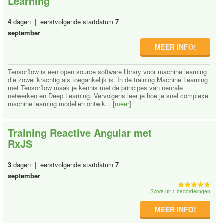
Learning
4
dagen | eerstvolgende startdatum
7
september
MEER INFO!
Tensorflow is een open source software library voor machine learning
die zowel krachtig als toegankelijk is. In de training Machine Learning
met Tensorflow maak je kennis met de principes van neurale
netwerken en Deep Learning. Vervolgens leer je hoe je snel complexe
machine learning modellen ontwik... [
meer
]
Training Reactive Angular met
RxJS
3
dagen | eerstvolgende startdatum
7
september
Score uit 1 beoordelingen
MEER INFO!