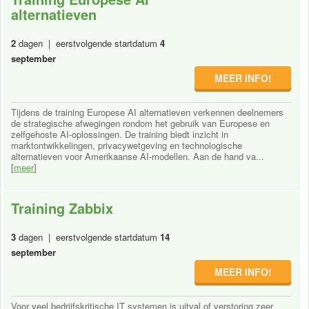
alternatieven
2
dagen | eerstvolgende startdatum
4
september
MEER INFO!
Tijdens de training Europese AI alternatieven verkennen deelnemers
de strategische afwegingen rondom het gebruik van Europese en
zelfgehoste AI-oplossingen. De training biedt inzicht in
marktontwikkelingen, privacywetgeving en technologische
alternatieven voor Amerikaanse AI-modellen. Aan de hand va...
[
meer
]
Training Zabbix
3
dagen | eerstvolgende startdatum
14
september
MEER INFO!
Voor veel bedrijfskritische IT systemen is uitval of verstoring zeer