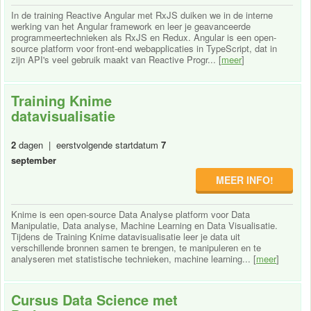
In de training Reactive Angular met RxJS duiken we in de interne
werking van het Angular framework en leer je geavanceerde
programmeertechnieken als RxJS en Redux. Angular is een open-
source platform voor front-end webapplicaties in TypeScript, dat in
zijn API's veel gebruik maakt van Reactive Progr... [
meer
]
Training Knime
datavisualisatie
2
dagen | eerstvolgende startdatum
7
september
MEER INFO!
Knime is een open-source Data Analyse platform voor Data
Manipulatie, Data analyse, Machine Learning en Data Visualisatie.
Tijdens de Training Knime datavisualisatie leer je data uit
verschillende bronnen samen te brengen, te manipuleren en te
analyseren met statistische technieken, machine learning... [
meer
]
Cursus Data Science met