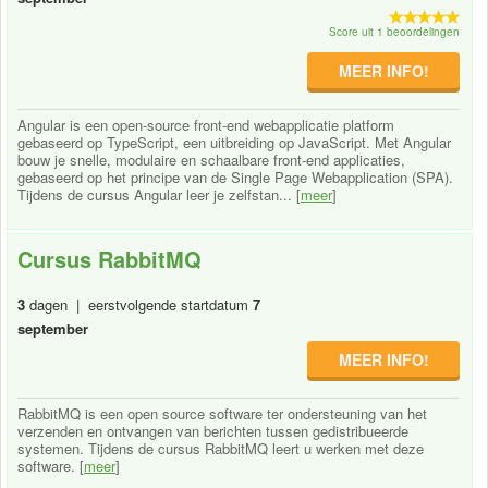
Score uit 1 beoordelingen
MEER INFO!
Angular is een open-source front-end webapplicatie platform
gebaseerd op TypeScript, een uitbreiding op JavaScript. Met Angular
bouw je snelle, modulaire en schaalbare front-end applicaties,
gebaseerd op het principe van de Single Page Webapplication (SPA).
Tijdens de cursus Angular leer je zelfstan... [
meer
]
Cursus RabbitMQ
3
dagen | eerstvolgende startdatum
7
september
MEER INFO!
RabbitMQ is een open source software ter ondersteuning van het
verzenden en ontvangen van berichten tussen gedistribueerde
systemen. Tijdens de cursus RabbitMQ leert u werken met deze
software. [
meer
]