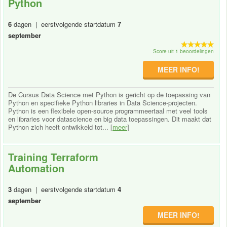
Python
6
dagen | eerstvolgende startdatum
7
september
Score uit 1 beoordelingen
MEER INFO!
De Cursus Data Science met Python is gericht op de toepassing van
Python en specifieke Python libraries in Data Science-projecten.
Python is een flexibele open-source programmeertaal met veel tools
en libraries voor datascience en big data toepassingen. Dit maakt dat
Python zich heeft ontwikkeld tot... [
meer
]
Training Terraform
Automation
3
dagen | eerstvolgende startdatum
4
september
MEER INFO!