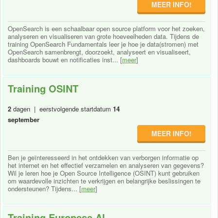
MEER INFO!
OpenSearch is een schaalbaar open source platform voor het zoeken,
analyseren en visualiseren van grote hoeveelheden data. Tijdens de
training OpenSearch Fundamentals leer je hoe je data(stromen) met
OpenSearch samenbrengt, doorzoekt, analyseert en visualiseert,
dashboards bouwt en notificaties inst... [
meer
]
Training OSINT
2
dagen | eerstvolgende startdatum
14
september
MEER INFO!
Ben je geïnteresseerd in het ontdekken van verborgen informatie op
het internet en het effectief verzamelen en analyseren van gegevens?
Wil je leren hoe je Open Source Intelligence (OSINT) kunt gebruiken
om waardevolle inzichten te verkrijgen en belangrijke beslissingen te
ondersteunen? Tijdens... [
meer
]
Training Europese AI