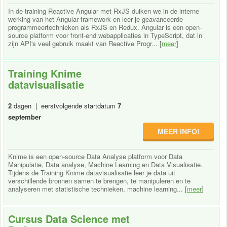
In de training Reactive Angular met RxJS duiken we in de interne
werking van het Angular framework en leer je geavanceerde
programmeertechnieken als RxJS en Redux. Angular is een open-
source platform voor front-end webapplicaties in TypeScript, dat in
zijn API's veel gebruik maakt van Reactive Progr... [
meer
]
Training Knime
datavisualisatie
2
dagen | eerstvolgende startdatum
7
september
MEER INFO!
Knime is een open-source Data Analyse platform voor Data
Manipulatie, Data analyse, Machine Learning en Data Visualisatie.
Tijdens de Training Knime datavisualisatie leer je data uit
verschillende bronnen samen te brengen, te manipuleren en te
analyseren met statistische technieken, machine learning... [
meer
]
Cursus Data Science met