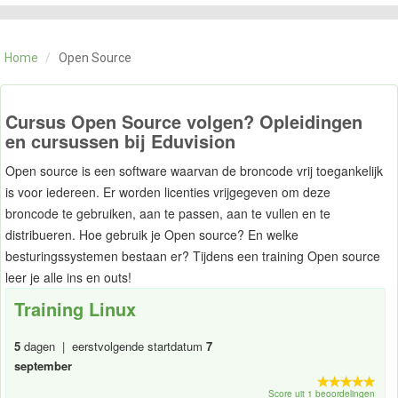
CATEGORIE
TRAININGEN
Home
/
Open Source
OVER ONS
CONTACT
SKILLS ALCHEMIST
Cursus Open Source volgen? Opleidingen
en cursussen bij Eduvision
Open source is een software waarvan de broncode vrij toegankelijk
is voor iedereen. Er worden licenties vrijgegeven om deze
broncode te gebruiken, aan te passen, aan te vullen en te
distribueren. Hoe gebruik je Open source? En welke
besturingssystemen bestaan er? Tijdens een training Open source
leer je alle ins en outs!
Training Linux
5
dagen | eerstvolgende startdatum
7
september
Score uit 1 beoordelingen