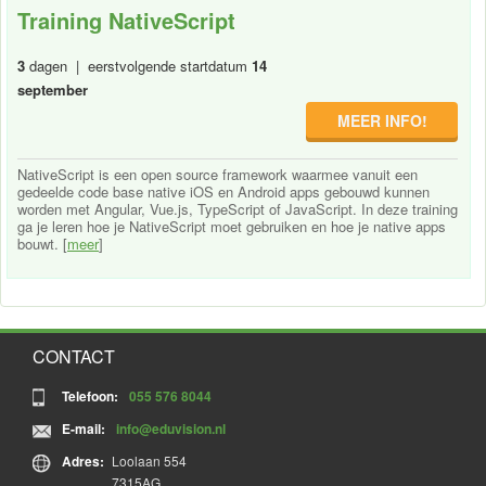
Training NativeScript
3
dagen | eerstvolgende startdatum
14
september
MEER INFO!
NativeScript is een open source framework waarmee vanuit een
gedeelde code base native iOS en Android apps gebouwd kunnen
worden met Angular, Vue.js, TypeScript of JavaScript. In deze training
ga je leren hoe je NativeScript moet gebruiken en hoe je native apps
bouwt. [
meer
]
CONTACT
Telefoon:
055 576 8044
E-mail:
info@eduvision.nl
Adres:
Loolaan 554
7315AG