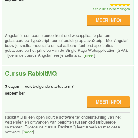
Score uit 1 beoordelingen
MEER INFO!
Angular is een open-source front-end webapplicatie platform
gebaseerd op TypeScript, een uitbreiding op JavaScript. Met Angular
bouw je snelle, modulaire en schaalbare front-end applicaties,
gebaseerd op het principe van de Single Page Webapplication (SPA).
Tijdens de cursus Angular leer je zelfstan... [
meer
]
Cursus RabbitMQ
3
dagen | eerstvolgende startdatum
7
september
MEER INFO!
RabbitMQ is een open source software ter ondersteuning van het
verzenden en ontvangen van berichten tussen gedistribueerde
systemen. Tijdens de cursus RabbitMQ leert u werken met deze
software. [
meer
]