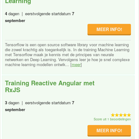
Learning
4
dagen | eerstvolgende startdatum
7
september
MEER INFO!
Tensorflow is een open source software library voor machine learning
die zowel krachtig als toegankelijk is. In de training Machine Learning
met Tensorflow maak je kennis met de principes van neurale
netwerken en Deep Learning. Vervolgens leer je hoe je snel complexe
machine learning modellen ontwik... [
meer
]
Training Reactive Angular met
RxJS
3
dagen | eerstvolgende startdatum
7
september
Score uit 1 beoordelingen
MEER INFO!