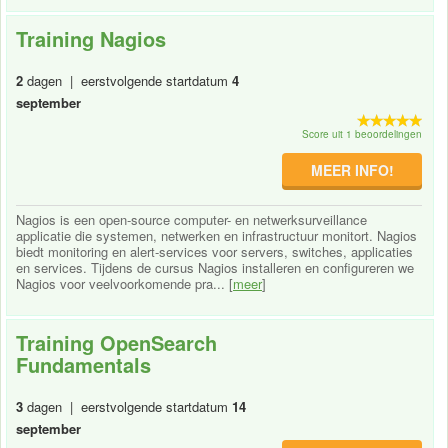
Training Nagios
2
dagen | eerstvolgende startdatum
4
september
Score uit 1 beoordelingen
MEER INFO!
Nagios is een open-source computer- en netwerksurveillance
applicatie die systemen, netwerken en infrastructuur monitort. Nagios
biedt monitoring en alert-services voor servers, switches, applicaties
en services. Tijdens de cursus Nagios installeren en configureren we
Nagios voor veelvoorkomende pra... [
meer
]
Training OpenSearch
Fundamentals
3
dagen | eerstvolgende startdatum
14
september