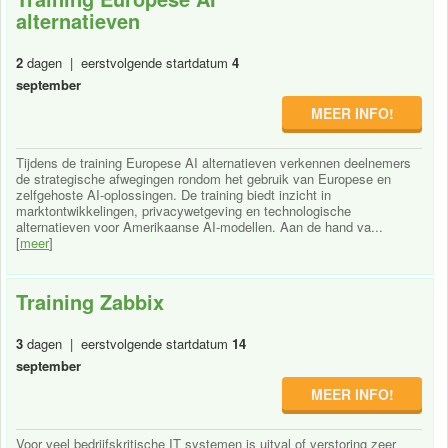
alternatieven
2
dagen | eerstvolgende startdatum
4
september
MEER INFO!
Tijdens de training Europese AI alternatieven verkennen deelnemers
de strategische afwegingen rondom het gebruik van Europese en
zelfgehoste AI-oplossingen. De training biedt inzicht in
marktontwikkelingen, privacywetgeving en technologische
alternatieven voor Amerikaanse AI-modellen. Aan de hand va...
[
meer
]
Training Zabbix
3
dagen | eerstvolgende startdatum
14
september
MEER INFO!
Voor veel bedrijfskritische IT systemen is uitval of verstoring zeer