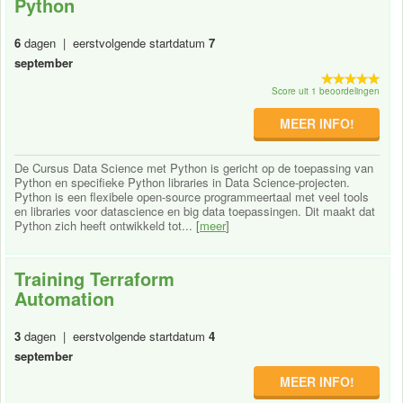
Python
6
dagen | eerstvolgende startdatum
7
september
Score uit 1 beoordelingen
MEER INFO!
De Cursus Data Science met Python is gericht op de toepassing van
Python en specifieke Python libraries in Data Science-projecten.
Python is een flexibele open-source programmeertaal met veel tools
en libraries voor datascience en big data toepassingen. Dit maakt dat
Python zich heeft ontwikkeld tot... [
meer
]
Training Terraform
Automation
3
dagen | eerstvolgende startdatum
4
september
MEER INFO!