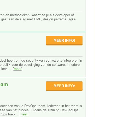
eken en methodieken, waarmee je als developer of
 gaat aan de slag met UML, design patterns, agile
MEER INFO!
oel heeft om de security van software te integreren in
delijk voor de beveiliging van de software, in iedere
eer j... [
meer
]
team
MEER INFO!
processen van je DevOps team. Iedereen in het team is
e fase van het proces. Tijdens de Training DevSecOps
cOps toep... [
meer
]