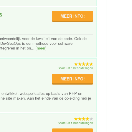
s
MEER INFO!
ntwoordelijk voor de kwaliteit van de code. Ook de
id. DevSecOps is een methode voor software
tegreren in het on... [
meer
]
Score uit 3 beoordelingen
MEER INFO!
e ontwikkelt webapplicaties op basis van PHP en
he site maken. Aan het einde van de opleiding heb je
Score uit 1 beoordelingen