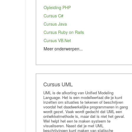
Opleiding PHP
Cursus C#
Cursus Java
Cursus Ruby on Rails
Cursus VB.Net
Meer onderwerpen...
Cursus ASP.net
Cursus VBA
Cursus XAML
Training Ajax
Cursus UML
Training jQuery
UML is de afkorting van Unified Modeling
Language. Het is een modelleertaal die je kunt
Cursus HTML5
inzetten om situaties te tekenen of beschrijven
voordat het daadwerkelijke programmeren in gang
Cursus Javascript
wordt gezet. Vaak wordt gedacht dat UML een
Training Delphi
ontwikkelmethode is, maar dat is niet het geval.
Wel helpt het een te maken systeem te
Cursus Symfony
visualiseren. Naast dat je met UML
beschrijvingen kunt maken van statische