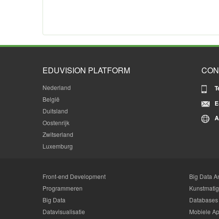
EDUVISION PLATFORM
CON
Nederland
T
België
E
Duitsland
A
Oostenrijk
Zwitserland
Luxemburg
Front-end Development
Big Data An
Programmeren
Kunstmatige
Big Data
Databases
Datavisualisatie
Mobiele Ap