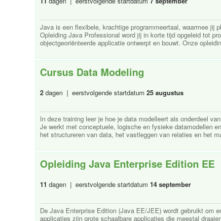
11
dagen | eerstvolgende startdatum
7 september
Java is een flexibele, krachtige programmeertaal, waarmee jij p
Opleiding Java Professional word jij in korte tijd opgeleid tot 
objectgeoriënteerde applicatie ontwerpt en bouwt. Onze opleidin
Cursus Data Modeling
2
dagen | eerstvolgende startdatum
25 augustus
In deze training leer je hoe je data modelleert als onderdeel 
Je werkt met conceptuele, logische en fysieke datamodellen en 
het structureren van data, het vastleggen van relaties en het ma
Opleiding Java Enterprise Edition EE
11
dagen | eerstvolgende startdatum
14 september
De Java Enterprise Edition (Java EE/JEE) wordt gebruikt om ent
applicaties zijn grote schaalbare applicaties die meestal draai