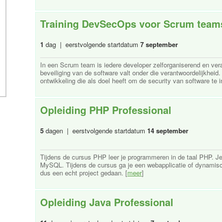
Training DevSecOps voor Scrum team
1
dag | eerstvolgende startdatum
7 september
In een Scrum team is iedere developer zelforganiserend en vera
beveiliging van de software valt onder die verantwoordelijkhe
ontwikkeling die als doel heeft om de security van software te in
Opleiding PHP Professional
5
dagen | eerstvolgende startdatum
14 september
Tijdens de cursus PHP leer je programmeren in de taal PHP. J
MySQL. Tijdens de cursus ga je een webapplicatie of dynamisc
dus een echt project gedaan. [
meer
]
Opleiding Java Professional