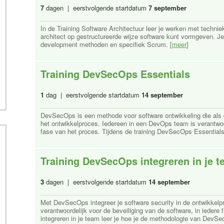
7
dagen | eerstvolgende startdatum
7 september
In de Training Software Architectuur leer je werken met techni
architect op gestructureerde wijze software kunt vormgeven. Je
development methoden en specifiek Scrum. [
meer
]
Training DevSecOps Essentials
1
dag | eerstvolgende startdatum
14 september
DevSecOps is een methode voor software ontwikkeling die als d
het ontwikkelproces. Iedereen in een DevOps team is verantwoor
fase van het proces. Tijdens de training DevSecOps Essentials l
Training DevSecOps integreren in je 
3
dagen | eerstvolgende startdatum
14 september
Met DevSecOps integreer je software security in de ontwikkel
verantwoordelijk voor de beveiliging van de software, in ieder
integreren in je team leer je hoe je de methodologie van DevSe