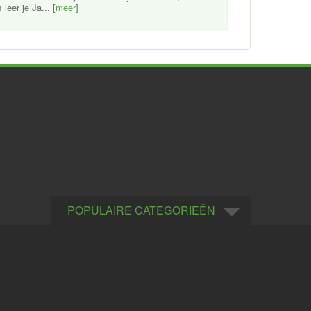
eer je Ja... [
meer
]
POPULAIRE CATEGORIEËN