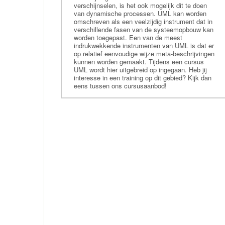
Cursus CodeIgniter
verschijnselen, is het ook mogelijk dit te doen
van dynamische processen. UML kan worden
training CakePHP
omschreven als een veelzijdig instrument dat in
Cursus Powershell
verschillende fasen van de systeemopbouw kan
worden toegepast. Een van de meest
Cursus Qt
indrukwekkende instrumenten van UML is dat er
op relatief eenvoudige wijze meta-beschrijvingen
Cursus Perl
kunnen worden gemaakt. Tijdens een cursus
UML wordt hier uitgebreid op ingegaan. Heb jij
Cursus Laravel
interesse in een training op dit gebied? Kijk dan
Cursus Clojure
eens tussen ons cursusaanbod!
Cursus xHTML
Training CSS3
Cursus SAP
Cursus Python