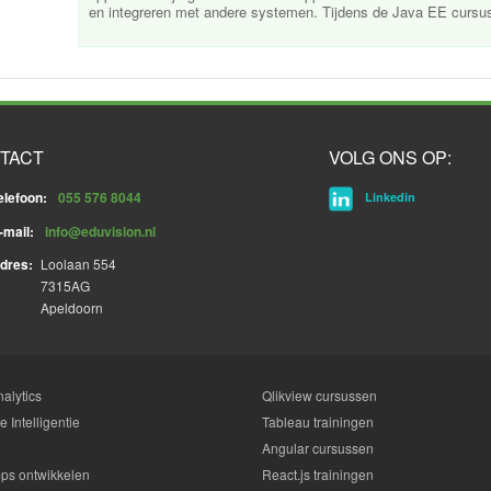
en integreren met andere systemen. Tijdens de Java EE cursus l
TACT
VOLG ONS OP:
elefoon:
055 576 8044
Linkedin
-mail:
info@eduvision.nl
dres:
Loolaan 554
7315AG
Apeldoorn
alytics
Qlikview cursussen
 Intelligentie
Tableau trainingen
Angular cursussen
ps ontwikkelen
React.js trainingen