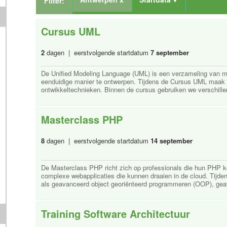
Filter:
Cursus UML
2
dagen | eerstvolgende startdatum
7 september
De Unified Modeling Language (UML) is een verzameling van m
eenduidige manier te ontwerpen. Tijdens de Cursus UML maak j
ontwikkeltechnieken. Binnen de cursus gebruiken we verschill
Masterclass PHP
8
dagen | eerstvolgende startdatum
14 september
De Masterclass PHP richt zich op professionals die hun PHP ke
complexe webapplicaties die kunnen draaien in de cloud. Tijdens
als geavanceerd object georiënteerd programmeren (OOP), geav
Training Software Architectuur