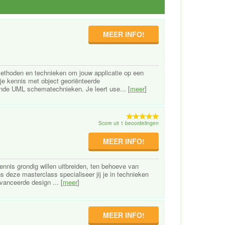
MEER INFO!
ethoden en technieken om jouw applicatie op een
e kennis met object georiënteerde
ende UML schematechnieken. Je leert use... [
meer
]
Score uit 1 beoordelingen
MEER INFO!
nnis grondig willen uitbreiden, ten behoeve van
 deze masterclass specialiseer jij je in technieken
anceerde design ... [
meer
]
MEER INFO!