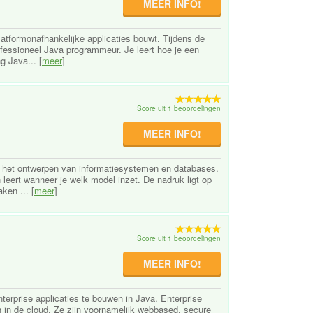
MEER INFO!
latformonafhankelijke applicaties bouwt. Tijdens de
professioneel Java programmeur. Je leert hoe je een
g Java... [
meer
]
Score uit 1 beoordelingen
MEER INFO!
van het ontwerpen van informatiesystemen en databases.
leert wanneer je welk model inzet. De nadruk ligt op
ken ... [
meer
]
Score uit 1 beoordelingen
MEER INFO!
erprise applicaties te bouwen in Java. Enterprise
en in de cloud. Ze zijn voornamelijk webbased, secure