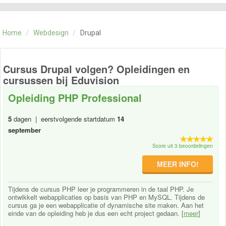
CATEGORIE
TRAININGEN
Home
/
Webdesign
/
Drupal
OVER ONS
CONTACT
SKILLS ALCHEMIST
Cursus Drupal volgen? Opleidingen en
cursussen bij Eduvision
Opleiding PHP Professional
5
dagen | eerstvolgende startdatum
14
september
Score uit 3 beoordelingen
MEER INFO!
Tijdens de cursus PHP leer je programmeren in de taal PHP. Je
ontwikkelt webapplicaties op basis van PHP en MySQL. Tijdens de
cursus ga je een webapplicatie of dynamische site maken. Aan het
einde van de opleiding heb je dus een echt project gedaan. [
meer
]