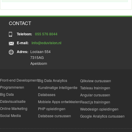
CONTACT
Telefoon:
055 576 8044
E-mail:
info@eduvision.nl
Adres:
Loolaan 554
7315AG
Apeldoorn
Front-end Development
Big Data Analytics
Qlikview cursussen
Programmeren
Kunstmatige Intelligentie
Tableau trainingen
Big Data
Databases
Angular cursussen
Datavisualisatie
Mobiele Apps ontwikkelen
React.js trainingen
Online Marketing
PHP opleidingen
Webdesign opleidingen
Social Media
Database cursussen
Google Analytics cursussen