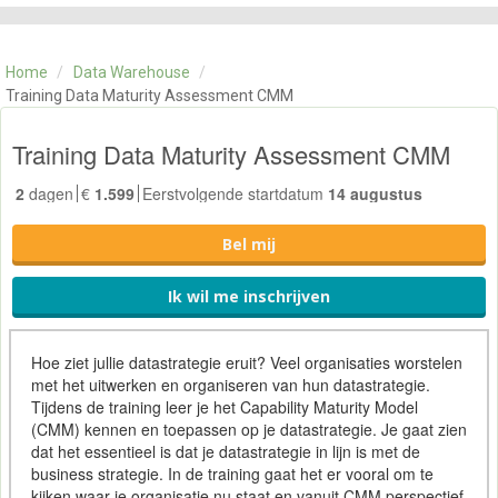
CATEGORIE
TRAININGEN
Home
/
Data Warehouse
/
OVER ONS
Training Data Maturity Assessment CMM
CONTACT
SKILLS ALCHEMIST
Training Data Maturity Assessment CMM
2
dagen
€
1.599
Eerstvolgende startdatum
14 augustus
Bel mij
Ik wil me inschrijven
Hoe ziet jullie datastrategie eruit? Veel organisaties worstelen
met het uitwerken en organiseren van hun datastrategie.
Tijdens de training leer je het Capability Maturity Model
(CMM) kennen en toepassen op je datastrategie. Je gaat zien
dat het essentieel is dat je datastrategie in lijn is met de
business strategie. In de training gaat het er vooral om te
kijken waar je organisatie nu staat en vanuit CMM perspectief