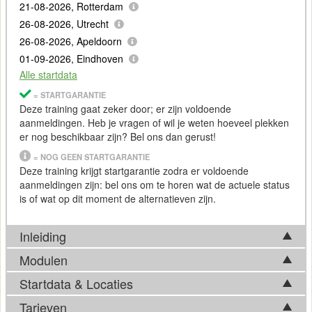
21-08-2026, Rotterdam
26-08-2026, Utrecht
26-08-2026, Apeldoorn
01-09-2026, Eindhoven
Alle startdata
= STARTGARANTIE
Deze training gaat zeker door; er zijn voldoende
aanmeldingen. Heb je vragen of wil je weten hoeveel plekken
er nog beschikbaar zijn? Bel ons dan gerust!
= NOG GEEN STARTGARANTIE
Deze training krijgt startgarantie zodra er voldoende
aanmeldingen zijn: bel ons om te horen wat de actuele status
is of wat op dit moment de alternatieven zijn.
Inleiding
Modulen
Meer en meer organisaties worden datagedreven. Als
data
de driver is van je organisatie, dan is het belangrijk om te
Startdata & Locaties
Tijdens de Training Data Maturity Assessment CMM komen in
weten waar je eigenlijk staat. Een Capability Maturity Model
basis onderstaande onderwerpen aan bod. Afhankelijk van
Tarieven
(CMM) is een goede manier om dat in kaart te brengen.