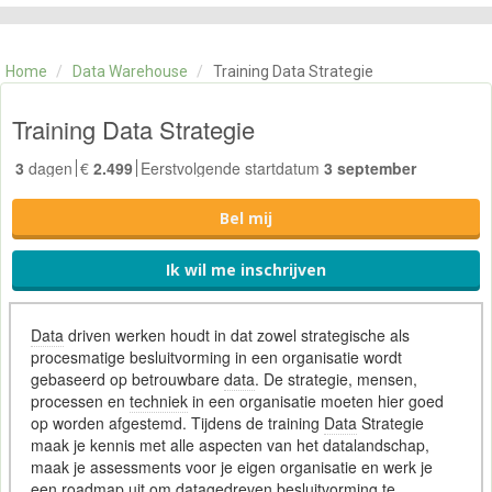
CATEGORIE
TRAININGEN
Home
/
Data Warehouse
/
Training Data Strategie
OVER ONS
CONTACT
Training Data Strategie
SKILLS ALCHEMIST
3
dagen
€
2.499
Eerstvolgende startdatum
3 september
Bel mij
Ik wil me inschrijven
Data
driven werken houdt in dat zowel strategische als
procesmatige besluitvorming in een organisatie wordt
gebaseerd op betrouwbare
data
. De strategie, mensen,
processen en
techniek
in een organisatie moeten hier goed
op worden afgestemd. Tijdens de training
Data
Strategie
maak je kennis met alle aspecten van het datalandschap,
maak je assessments voor je eigen organisatie en werk je
een roadmap uit om datagedreven besluitvorming te