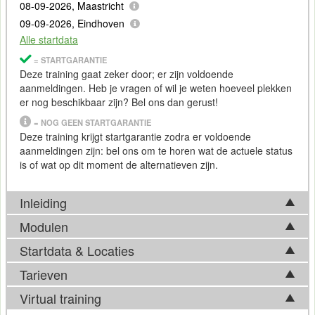
08-09-2026, Maastricht
09-09-2026, Eindhoven
Alle startdata
= STARTGARANTIE
Deze training gaat zeker door; er zijn voldoende
aanmeldingen. Heb je vragen of wil je weten hoeveel plekken
er nog beschikbaar zijn? Bel ons dan gerust!
= NOG GEEN STARTGARANTIE
Deze training krijgt startgarantie zodra er voldoende
aanmeldingen zijn: bel ons om te horen wat de actuele status
is of wat op dit moment de alternatieven zijn.
Inleiding
Modulen
Organisaties zijn steeds meer afhankelijk van grote
hoeveelheden
data
. Door inzicht te krijgen in die
data
kunnen
Startdata & Locaties
Tijdens de Training Data Strategie komen in basis
betere beslissingen genomen worden en neemt de waarde
onderstaande onderwerpen aan bod. Afhankelijk van
Tarieven
voor klanten en andere stakeholders toe.
Data
gedreven
Kies uit 6 locatie(s) in Nederland. Ook beschikbaar in
ontwikkelingen op het vakgebied, kan de feitelijke
werken gaat niet alleen over werken met je
data
, maar ook
Antwerpen
.
Virtual training
trainingsinhoud hier echter van afwijken. Bel ons gerust voor
over het vermogen van je organisatie om trends in de
data
te
Tarief
meer informatie over de actuele inhoud.