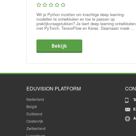
Wil je Python inzetten om krachtige deep learning-
modellen te ontwikkelen en toe te passen op
praktijkvraagstukken? Je leert deep learning ontwikkelen
met PyTorch, TensorFlow en Keras. Daarnaast maak ...
Bekijk
EDUVISION PLATFORM
CON
Nederland
T
België
E
Duitsland
A
Oostenrijk
Zwitserland
Luxemburg