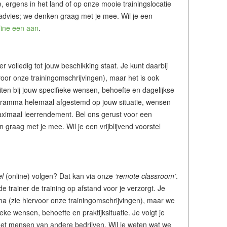
tie, ergens in het land of op onze mooie trainingslocatie
 advies; we denken graag met je mee. Wil je een
line een aan
.
ner volledig tot jouw beschikking staat. Je kunt daarbij
or onze trainingomschrijvingen), maar het is ook
iten bij jouw specifieke wensen, behoefte en dagelijkse
rogramma helemaal afgestemd op jouw situatie, wensen
ximaal leerrendement. Bel ons gerust voor een
graag met je mee. Wil je een vrijblijvend voorstel
el
(online) volgen? Dat kan via onze
‘remote classroom’
.
de trainer de training op afstand voor je verzorgt. Je
a (zie hiervoor onze trainingomschrijvingen), maar we
ke wensen, behoefte en praktijksituatie. Je volgt je
of met mensen van andere bedrijven. Wil je weten wat we