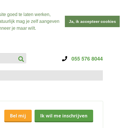
ite goed te laten werken,
tuurlijk mag je zelf aangeven
Ja, ik accepteer cookies
neer je maar wilt.
055 576 8044
Bel mij
Ik wil me inschrijven