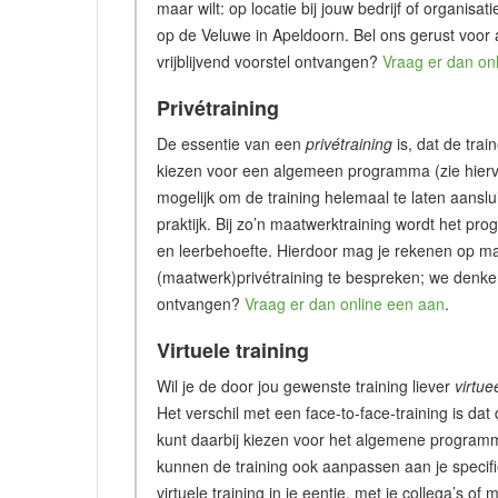
maar wilt: op locatie bij jouw bedrijf of organisa
op de Veluwe in Apeldoorn. Bel ons gerust voor
vrijblijvend voorstel ontvangen?
Vraag er dan on
Privétraining
De essentie van een
privétraining
is, dat de trai
kiezen voor een algemeen programma (zie hiervo
mogelijk om de training helemaal te laten aanslu
praktijk. Bij zo’n maatwerktraining wordt het p
en leerbehoefte. Hierdoor mag je rekenen op ma
(maatwerk)privétraining te bespreken; we denken 
ontvangen?
Vraag er dan online een aan
.
Virtuele training
Wil je de door jou gewenste training liever
virtue
Het verschil met een face-to-face-training is dat 
kunt daarbij kiezen voor het algemene programm
kunnen de training ook aanpassen aan je specifie
virtuele training in je eentje, met je collega’s 