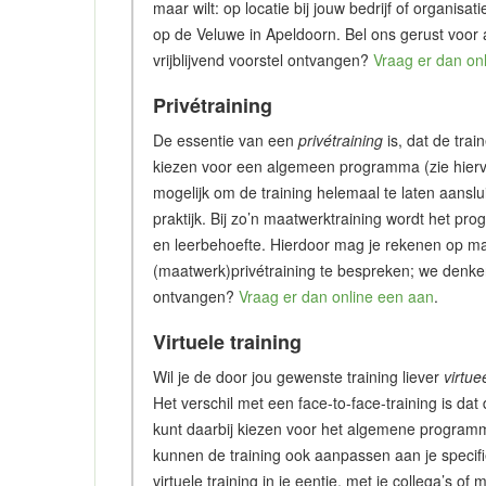
maar wilt: op locatie bij jouw bedrijf of organisa
op de Veluwe in Apeldoorn. Bel ons gerust voor
vrijblijvend voorstel ontvangen?
Vraag er dan on
Privétraining
De essentie van een
privétraining
is, dat de trai
kiezen voor een algemeen programma (zie hiervo
mogelijk om de training helemaal te laten aanslu
praktijk. Bij zo’n maatwerktraining wordt het p
en leerbehoefte. Hierdoor mag je rekenen op ma
(maatwerk)privétraining te bespreken; we denken 
ontvangen?
Vraag er dan online een aan
.
Virtuele training
Wil je de door jou gewenste training liever
virtue
Het verschil met een face-to-face-training is dat 
kunt daarbij kiezen voor het algemene programm
kunnen de training ook aanpassen aan je specifie
virtuele training in je eentje, met je collega’s 