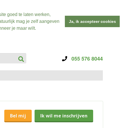
ite goed te laten werken,
tuurlijk mag je zelf aangeven
Ja, ik accepteer cookies
neer je maar wilt.
055 576 8044
Bel mij
Ik wil me inschrijven