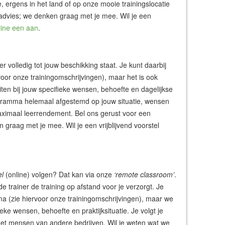
tie, ergens in het land of op onze mooie trainingslocatie
 advies; we denken graag met je mee. Wil je een
line een aan
.
ner volledig tot jouw beschikking staat. Je kunt daarbij
or onze trainingomschrijvingen), maar het is ook
iten bij jouw specifieke wensen, behoefte en dagelijkse
rogramma helemaal afgestemd op jouw situatie, wensen
ximaal leerrendement. Bel ons gerust voor een
graag met je mee. Wil je een vrijblijvend voorstel
el
(online) volgen? Dat kan via onze
‘remote classroom’
.
de trainer de training op afstand voor je verzorgt. Je
a (zie hiervoor onze trainingomschrijvingen), maar we
ke wensen, behoefte en praktijksituatie. Je volgt je
of met mensen van andere bedrijven. Wil je weten wat we