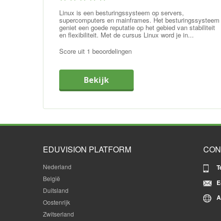
Linux is een besturingssysteem op servers,
supercomputers en mainframes. Het besturingssysteem
geniet een goede reputatie op het gebied van stabiliteit
en flexibiliteit. Met de cursus Linux word je in...
Score uit 1 beoordelingen
Bekijk
EDUVISION PLATFORM
CON
Nederland
T
België
E
Duitsland
A
Oostenrijk
Zwitserland