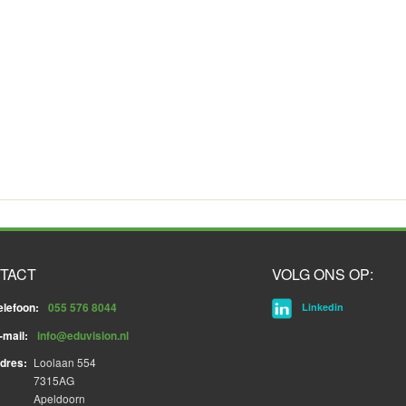
TACT
VOLG ONS OP:
elefoon:
055 576 8044
Linkedin
-mail:
info@eduvision.nl
dres:
Loolaan 554
7315AG
Apeldoorn