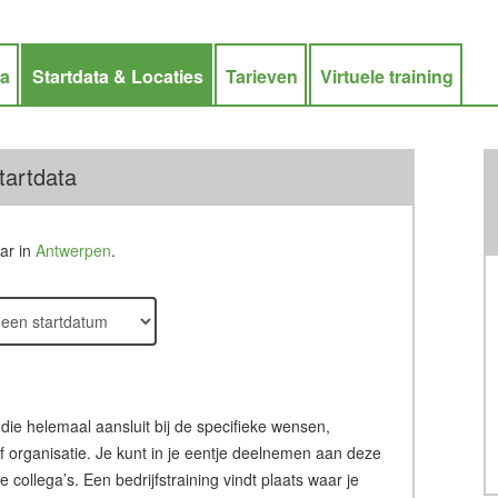
ra
Startdata & Locaties
Tarieven
Virtuele training
tartdata
aar in
Antwerpen
.
 die helemaal aansluit bij de specifieke wensen,
of organisatie. Je kunt in je eentje deelnemen aan deze
ollega’s. Een bedrijfstraining vindt plaats waar je