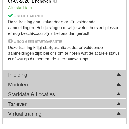
01-09-2026, Eindhoven
Alle startdata
= STARTGARANTIE
Deze training gaat zeker door; er zijn voldoende
aanmeldingen. Heb je vragen of wil je weten hoeveel plekken
er nog beschikbaar zijn? Bel ons dan gerust!
= NOG GEEN STARTGARANTIE
Deze training krijgt startgarantie zodra er voldoende
aanmeldingen zijn: bel ons om te horen wat de actuele status
is of wat op dit moment de alternatieven zijn.
Inleiding
Modulen
Tijdens de Cursus Matlab
Startdata & Locaties
Tijdens de Cursus Matlab komen de volgende onderwerpen
Tijdens de Cursus Matlab leer je uitgebreid werken met
aan bod:
Tarieven
Matlab. Je leert alle mogelijkheden kennen. Zo gaan we in op
Kies uit 6 locatie(s) in Nederland. Ook beschikbaar in
Introductie Matlab
de routines op het gebied van de numerieke lineaire algebra,
Antwerpen
.
Virtual training
Matlab gebruikersinterface
het berekenen van integralen, het bepalen van numerieke
Tarief
Invoeren van opdrachten en het creëren van variabelen
functies en het oplossen van differentiaal vergelijkingen. Ook
Wil je de door jou gewenste training liever
virtueel
(online)
Uitvoeren van analyses met vectors en matrices
behandelen we de uitbreidingsmogelijkheden van Matlab en