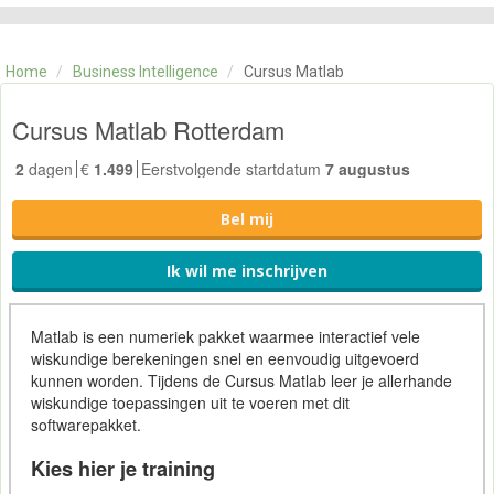
CATEGORIE
TRAININGEN
Home
/
Business Intelligence
/
Cursus Matlab
OVER ONS
CONTACT
Cursus Matlab Rotterdam
SKILLS ALCHEMIST
2
dagen
€
1.499
Eerstvolgende startdatum
7 augustus
Bel mij
Ik wil me inschrijven
Matlab is een numeriek pakket waarmee interactief vele
wiskundige berekeningen snel en eenvoudig uitgevoerd
kunnen worden. Tijdens de Cursus Matlab leer je allerhande
wiskundige toepassingen uit te voeren met dit
softwarepakket.
Kies hier je training