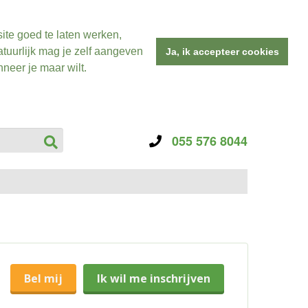
ite goed te laten werken,
tuurlijk mag je zelf aangeven
Ja, ik accepteer cookies
neer je maar wilt.
055 576 8044
Bel mij
Ik wil me inschrijven