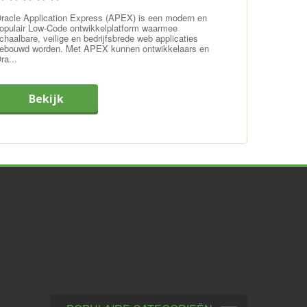
racle Application Express (APEX) is een modern en
opulair Low-Code ontwikkelplatform waarmee
chaalbare, veilige en bedrijfsbrede web applicaties
ebouwd worden. Met APEX kunnen ontwikkelaars en
ra...
Bekijk