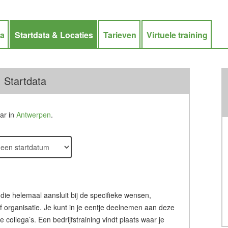
ra
Startdata & Locaties
Tarieven
Virtuele training
 Startdata
aar in
Antwerpen
.
 die helemaal aansluit bij de specifieke wensen,
of organisatie. Je kunt in je eentje deelnemen aan deze
ollega’s. Een bedrijfstraining vindt plaats waar je