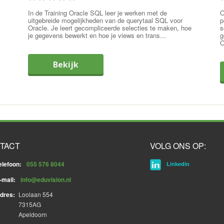
In de Training Oracle SQL leer je werken met de
O
uitgebreide mogelijkheden van de querytaal SQL voor
p
Oracle. Je leert gecompliceerde selecties te maken, hoe
s
je gegevens bewerkt en hoe je views en trans...
g
O
Bekijk
TACT
VOLG ONS OP:
elefoon:
055 576 8044
Linkedin
-mail:
info@eduvision.nl
dres:
Loolaan 554
7315AG
Apeldoorn