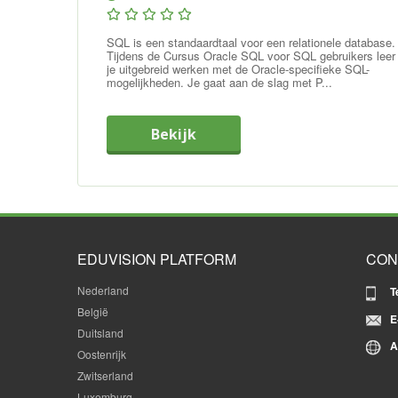
SQL is een standaardtaal voor een relationele database.
Tijdens de Cursus Oracle SQL voor SQL gebruikers leer
je uitgebreid werken met de Oracle-specifieke SQL-
mogelijkheden. Je gaat aan de slag met P...
Bekijk
EDUVISION PLATFORM
CON
Nederland
T
België
E
Duitsland
A
Oostenrijk
Zwitserland
Luxemburg