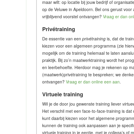
maar wilt: op locatie bij jouw bedrijf of organisa
op de Veluwe in Apeldoorn. Bel ons gerust voor
vrijblijvend voorstel ontvangen?
Vraag er dan on
Privétraining
De essentie van een
privétraining
is, dat de trai
kiezen voor een algemeen programma (zie hiervo
mogelijk om de training helemaal te laten aanslu
praktijk. Bij zo’n maatwerktraining wordt het p
en leerbehoefte. Hierdoor mag je rekenen op ma
(maatwerk)privétraining te bespreken; we denken 
ontvangen?
Vraag er dan online een aan
.
Virtuele training
Wil je de door jou gewenste training liever
virtue
Het verschil met een face-to-face-training is dat 
kunt daarbij kiezen voor het algemene programm
kunnen de training ook aanpassen aan je specifie
virtuele training in je eentje, met je collega’s 