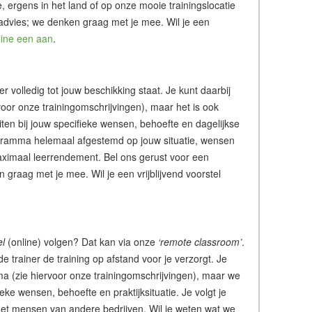
tie, ergens in het land of op onze mooie trainingslocatie
 advies; we denken graag met je mee. Wil je een
line een aan
.
ner volledig tot jouw beschikking staat. Je kunt daarbij
or onze trainingomschrijvingen), maar het is ook
iten bij jouw specifieke wensen, behoefte en dagelijkse
rogramma helemaal afgestemd op jouw situatie, wensen
ximaal leerrendement. Bel ons gerust voor een
graag met je mee. Wil je een vrijblijvend voorstel
el
(online) volgen? Dat kan via onze
‘remote classroom’
.
de trainer de training op afstand voor je verzorgt. Je
a (zie hiervoor onze trainingomschrijvingen), maar we
ke wensen, behoefte en praktijksituatie. Je volgt je
of met mensen van andere bedrijven. Wil je weten wat we