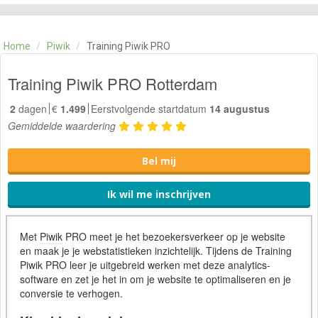
CATEGORIE
TRAININGEN
Home
/
Piwik
/
Training Piwik PRO
OVER ONS
CONTACT
Training Piwik PRO Rotterdam
SKILLS ALCHEMIST
2
dagen
€
1.499
Eerstvolgende startdatum
14 augustus
Gemiddelde waardering
Bel mij
Ik wil me inschrijven
Met
Piwik
PRO meet je het bezoekersverkeer op je website
en maak je je webstatistieken inzichtelijk. Tijdens de Training
Piwik PRO leer je uitgebreid werken met deze analytics-
software en zet je het in om je website te optimaliseren en je
conversie te verhogen.