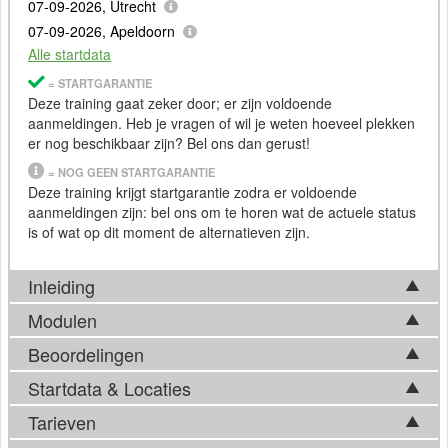
07-09-2026, Utrecht
07-09-2026, Apeldoorn
Alle startdata
= STARTGARANTIE
Deze training gaat zeker door; er zijn voldoende
aanmeldingen. Heb je vragen of wil je weten hoeveel plekken
er nog beschikbaar zijn? Bel ons dan gerust!
= NOG GEEN STARTGARANTIE
Deze training krijgt startgarantie zodra er voldoende
aanmeldingen zijn: bel ons om te horen wat de actuele status
is of wat op dit moment de alternatieven zijn.
Inleiding
Modulen
Piwik
PRO is een alternatief voor
Google Analytics
. Met Piwik
meet je het bezoekersverkeer op je website. De software
Beoordelingen
Tijdens de Training Piwik PRO komen in basis onderstaande
wordt geïnstalleerd op je eigen systeem en werkt geheel
onderwerpen aan bod. Afhankelijk van ontwikkelingen op het
Startdata & Locaties
zelfstandig. Dat betekent dat er geen
data
naar andere
Esmee
vakgebied, kan de feitelijke trainingsinhoud hier echter van
bedrijven wordt doorgestuurd.
Tarieven
afwijken. Bel ons gerust voor meer informatie over de actuele
Kies uit 6 locatie(s) in Nederland. Ook beschikbaar in
Tijdens de Training Piwik PRO
inhoud.
Ik bleek de enige te zijn voor een bepaalde cursus.