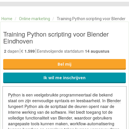
CATEGORIE
TRAININGEN
Home
/
Online marketing
/
Training Python scripting voor Blender
OVER ONS
CONTACT
Training Python scripting voor Blender
SKILLS ALCHEMIST
Eindhoven
2
dagen
€
1.599
Eerstvolgende startdatum
14 augustus
Bel mij
Ik wil me inschrijven
Python
is een veelgebruikte programmeertaal die bekend
staat om zijn eenvoudige syntaxis en leesbaarheid. In
Blender
fungeert
Python
als de scripttaal die deuren opent naar de
interne werking van de software. Het biedt toegang tot de
volledige functionaliteit van Blender, waardoor gebruikers
aangepaste tools kunnen maken, workflow-automatisering