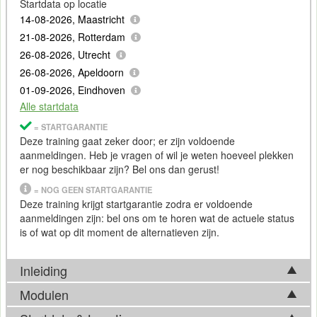
Startdata op locatie
14-08-2026, Maastricht
21-08-2026, Rotterdam
26-08-2026, Utrecht
26-08-2026, Apeldoorn
01-09-2026, Eindhoven
Alle startdata
= STARTGARANTIE
Deze training gaat zeker door; er zijn voldoende
aanmeldingen. Heb je vragen of wil je weten hoeveel plekken
er nog beschikbaar zijn? Bel ons dan gerust!
= NOG GEEN STARTGARANTIE
Deze training krijgt startgarantie zodra er voldoende
aanmeldingen zijn: bel ons om te horen wat de actuele status
is of wat op dit moment de alternatieven zijn.
Inleiding
Modulen
Python
is een veelgebruikte en veelzijdige programmeertaal
en vormt de ruggengraat van
Blender
's scripting-ecosysteem.