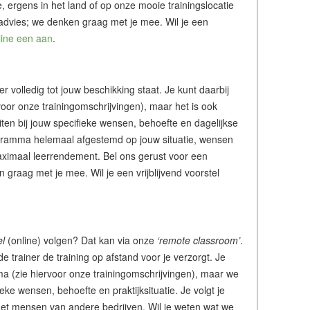
tie, ergens in het land of op onze mooie trainingslocatie
 advies; we denken graag met je mee. Wil je een
line een aan
.
ner volledig tot jouw beschikking staat. Je kunt daarbij
or onze trainingomschrijvingen), maar het is ook
iten bij jouw specifieke wensen, behoefte en dagelijkse
rogramma helemaal afgestemd op jouw situatie, wensen
ximaal leerrendement. Bel ons gerust voor een
graag met je mee. Wil je een vrijblijvend voorstel
el
(online) volgen? Dat kan via onze
‘remote classroom’
.
de trainer de training op afstand voor je verzorgt. Je
a (zie hiervoor onze trainingomschrijvingen), maar we
ke wensen, behoefte en praktijksituatie. Je volgt je
of met mensen van andere bedrijven. Wil je weten wat we