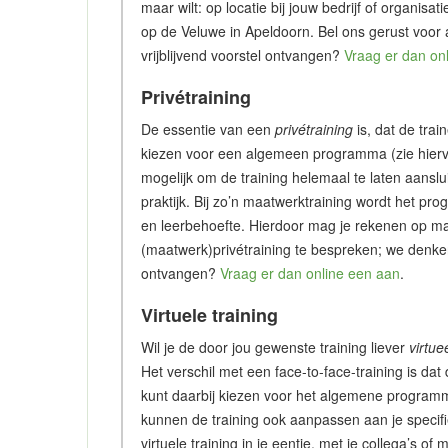
maar wilt: op locatie bij jouw bedrijf of organisa
op de Veluwe in Apeldoorn. Bel ons gerust voor
vrijblijvend voorstel ontvangen?
Vraag er dan on
Privétraining
De essentie van een
privétraining
is, dat de trai
kiezen voor een algemeen programma (zie hiervo
mogelijk om de training helemaal te laten aanslu
praktijk. Bij zo’n maatwerktraining wordt het p
en leerbehoefte. Hierdoor mag je rekenen op ma
(maatwerk)privétraining te bespreken; we denken 
ontvangen?
Vraag er dan online een aan
.
Virtuele training
Wil je de door jou gewenste training liever
virtue
Het verschil met een face-to-face-training is dat 
kunt daarbij kiezen voor het algemene programm
kunnen de training ook aanpassen aan je specifie
virtuele training in je eentje, met je collega’s 