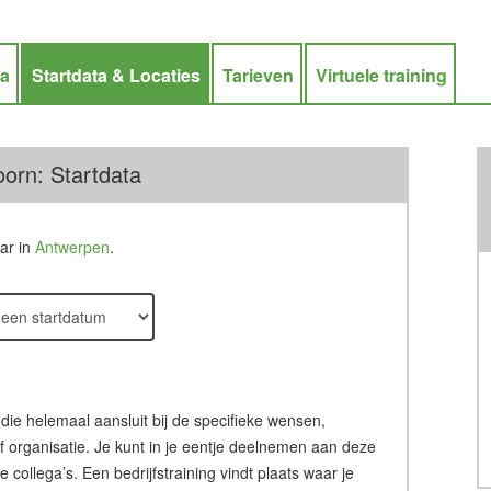
ra
Startdata & Locaties
Tarieven
Virtuele training
oorn: Startdata
aar in
Antwerpen
.
 die helemaal aansluit bij de specifieke wensen,
of organisatie. Je kunt in je eentje deelnemen aan deze
ollega’s. Een bedrijfstraining vindt plaats waar je