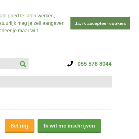
ite goed te laten werken,
tuurlijk mag je zelf aangeven
Ja, ik accepteer cookies
neer je maar wilt.
055 576 8044
Bel mij
Ik wil me inschrijven