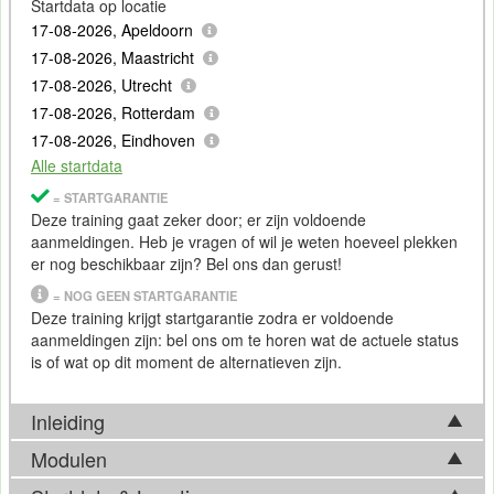
Startdata op locatie
17-08-2026, Apeldoorn
17-08-2026, Maastricht
17-08-2026, Utrecht
17-08-2026, Rotterdam
17-08-2026, Eindhoven
Alle startdata
= STARTGARANTIE
Deze training gaat zeker door; er zijn voldoende
aanmeldingen. Heb je vragen of wil je weten hoeveel plekken
er nog beschikbaar zijn? Bel ons dan gerust!
= NOG GEEN STARTGARANTIE
Deze training krijgt startgarantie zodra er voldoende
aanmeldingen zijn: bel ons om te horen wat de actuele status
is of wat op dit moment de alternatieven zijn.
Inleiding
Modulen
Deze training richt zich op het uitvoeren van
securityonderzoek met
Microsoft
-tooling. Het vertrekpunt is