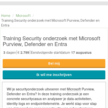
CATEGORIE
TRAININGEN
Home
/
Microsoft
/
OVER ONS
Training Security onderzoek met Microsoft Purview, Defender en
CONTACT
Entra
SKILLS ALCHEMIST
Training Security onderzoek met Microsoft
Purview, Defender en Entra
3
dagen
€
2.799
Eerstvolgende startdatum
17 augustus
Bel mij
Ik wil me inschrijven
Wil je securityonderzoek uitvoeren met
Microsoft
Purview,
Defender en Entra? In deze training onderzoek je een
concrete securitycasus en analyseer je
data
-activiteiten,
identity-logs en endpointtelemetrie. Je werkt stap voor stap