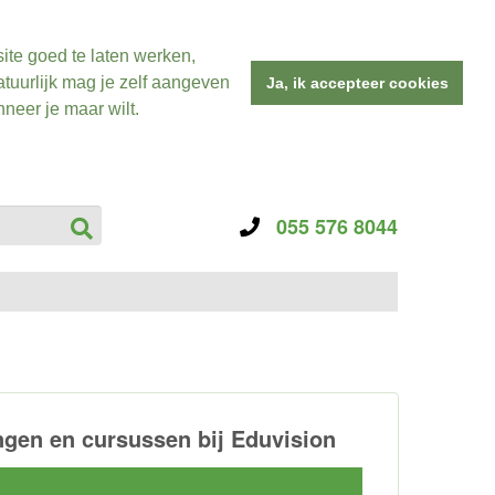
ite goed te laten werken,
tuurlijk mag je zelf aangeven
Ja, ik accepteer cookies
neer je maar wilt.
055 576 8044
gen en cursussen bij Eduvision