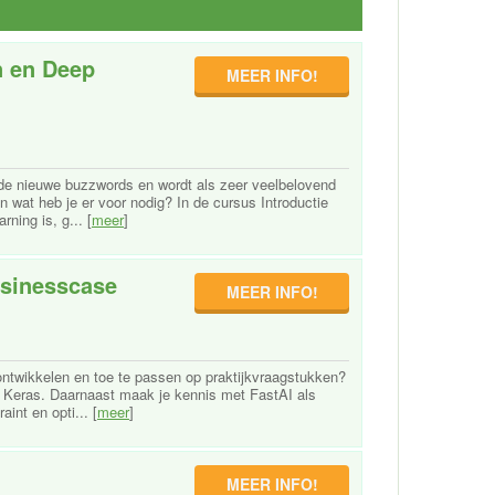
n en Deep
MEER INFO!
 de nieuwe buzzwords en wordt als zeer veelbelovend
 wat heb je er voor nodig? In de cursus Introductie
ning is, g... [
meer
]
usinesscase
MEER INFO!
ontwikkelen en toe te passen op praktijkvraagstukken?
n Keras. Daarnaast maak je kennis met FastAI als
int en opti... [
meer
]
MEER INFO!