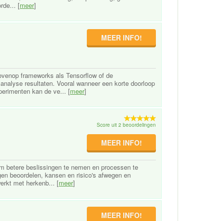
de... [
meer
]
MEER INFO!
bovenop frameworks als Tensorflow of de
 analyse resultaten. Vooral wanneer een korte doorloop
perimenten kan de ve... [
meer
]
Score uit 2 beoordelingen
MEER INFO!
 om betere beslissingen te nemen en processen te
ngen beoordelen, kansen en risico's afwegen en
rkt met herkenb... [
meer
]
MEER INFO!