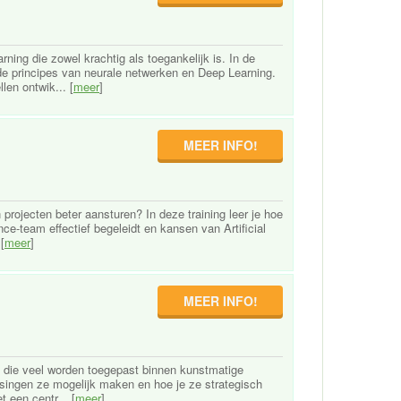
ning die zowel krachtig als toegankelijk is. In de
de principes van neurale netwerken en Deep Learning.
len ontwik... [
meer
]
MEER INFO!
 projecten beter aansturen? In deze training leer je hoe
nce-team effectief begeleidt en kansen van Artificial
[
meer
]
MEER INFO!
mes die veel worden toegepast binnen kunstmatige
assingen ze mogelijk maken en hoe je ze strategisch
 een centr... [
meer
]