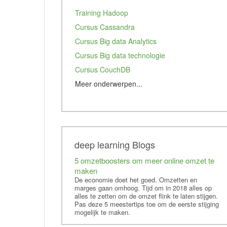
Training Hadoop
Cursus Cassandra
Cursus Big data Analytics
Cursus Big data technologie
Cursus CouchDB
Meer onderwerpen...
Cursus Apache mahout
Cursus MongoDB
Cursus Apache Pig
Training Data Mining
deep learning Blogs
Cursus Redis
5 omzetboosters om meer online omzet te
maken
Studie Kunstmatige intelligentie
De economie doet het goed. Omzetten en
Cursus Tableau
marges gaan omhoog. Tijd om in 2018 alles op
alles te zetten om de omzet flink te laten stijgen.
Tensorflow
Pas deze 5 meestertips toe om de eerste stijging
mogelijk te maken.
Elastic