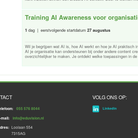
Training AI Awareness voor organisat
1
dag | eerstvolgende startdatum
27 augustus
Wil je begrijpen wat AI is, hoe AI werkt en hoe je AI praktisch in
AI je organisatie kan ondersteunen bij onder andere content c
overzichtelijker te maken. Je ontdekt welke toepassingen in de p
TACT
VOLG ONS OP:
elefoon:
055 576 8044
Linkedin
-mail:
info@eduvision.nl
dres:
Loolaan 554
7315AG