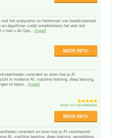
met het analyseren en herkennen van beeldmateriaal.
en algoritmen zodat ontwikkelaars het wiel niet
t u hoe u de Ope... [
meer
]
MEER INFO!
werkzaamheden verandert en leren hoe je AI
inzicht in moderne AI, machine learning, deep learning,
gen te beoor... [
meer
]
Score uit 3 beoordelingen
MEER INFO!
kzaamheden verandert en leren hoe je AI verantwoord
derne AI, machine learning, deep learning, generatieve