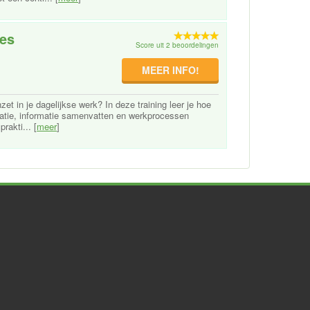
ies
Score uit 2 beoordelingen
MEER INFO!
zet in je dagelijkse werk? In deze training leer je hoe
reatie, informatie samenvatten en werkprocessen
rakti... [
meer
]