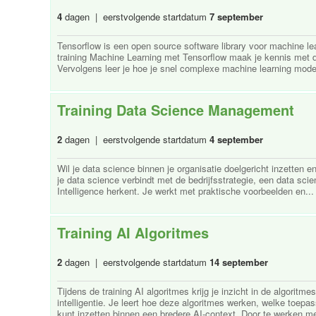
4
dagen | eerstvolgende startdatum
7 september
Tensorflow is een open source software library voor machine lear
training Machine Learning met Tensorflow maak je kennis met 
Vervolgens leer je hoe je snel complexe machine learning model
Training Data Science Management
2
dagen | eerstvolgende startdatum
4 september
Wil je data science binnen je organisatie doelgericht inzetten en
je data science verbindt met de bedrijfsstrategie, een data scie
Intelligence herkent. Je werkt met praktische voorbeelden en... 
Training AI Algoritmes
2
dagen | eerstvolgende startdatum
14 september
Tijdens de training AI algoritmes krijg je inzicht in de algorit
intelligentie. Je leert hoe deze algoritmes werken, welke toep
kunt inzetten binnen een bredere AI-context. Door te werken met