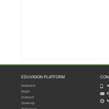
EDUVISION PLATFORM
CON
Nederland
T
België
E
Duitsland
A
Oostenrijk
Zwitserland