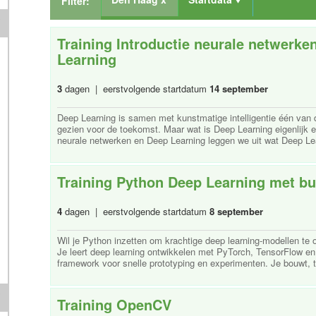
Filter:
Training Introductie neurale netwerke
Learning
3
dagen | eerstvolgende startdatum
14 september
Deep Learning is samen met kunstmatige intelligentie één van
gezien voor de toekomst. Maar wat is Deep Learning eigenlijk en
neurale netwerken en Deep Learning leggen we uit wat Deep Lear
Training Python Deep Learning met b
4
dagen | eerstvolgende startdatum
8 september
Wil je Python inzetten om krachtige deep learning-modellen te 
Je leert deep learning ontwikkelen met PyTorch, TensorFlow e
framework voor snelle prototyping en experimenten. Je bouwt, tra
Training OpenCV