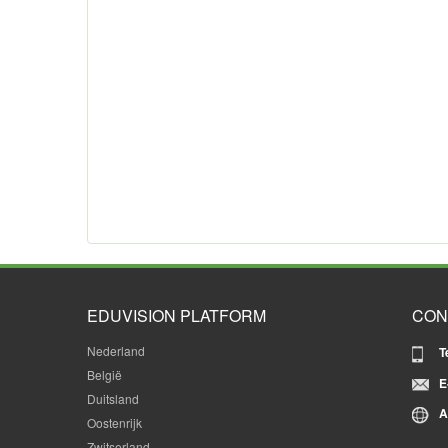
EDUVISION PLATFORM
CON
Nederland
T
België
E
Duitsland
A
Oostenrijk
Zwitserland