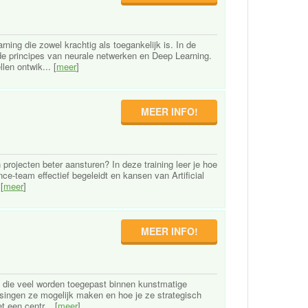
ning die zowel krachtig als toegankelijk is. In de
de principes van neurale netwerken en Deep Learning.
len ontwik... [
meer
]
MEER INFO!
 projecten beter aansturen? In deze training leer je hoe
nce-team effectief begeleidt en kansen van Artificial
[
meer
]
MEER INFO!
mes die veel worden toegepast binnen kunstmatige
assingen ze mogelijk maken en hoe je ze strategisch
 een centr... [
meer
]