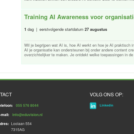
Training AI Awareness voor organisat
1
dag | eerstvolgende startdatum
27 augustus
Wil je begrijpen wat AI is, hoe AI werkt en hoe je AI praktisch in
AI je organisatie kan ondersteunen bij onder andere content c
overzichtelijker te maken. Je ontdekt welke toepassingen in de p
TACT
VOLG ONS OP:
elefoon:
055 576 8044
Linkedin
-mail:
info@eduvision.nl
dres:
Loolaan 554
7315AG