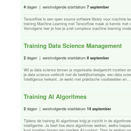
4
dagen | eerstvolgende startdatum
7 september
Tensorflow is een open source software library voor machine lear
training Machine Learning met Tensorflow maak je kennis met 
Vervolgens leer je hoe je snel complexe machine learning model
Training Data Science Management
2
dagen | eerstvolgende startdatum
8 september
Wil je data science binnen je organisatie doelgericht inzetten en
je data science verbindt met de bedrijfsstrategie, een data scie
Intelligence herkent. Je werkt met praktische voorbeelden en... 
Training AI Algoritmes
2
dagen | eerstvolgende startdatum
14 september
Tijdens de training AI algoritmes krijg je inzicht in de algorit
intelligentie. Je leert hoe deze algoritmes werken, welke toep
kunt inzetten binnen een bredere AI-context. Door te werken met