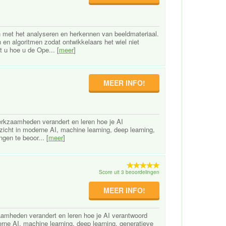
met het analyseren en herkennen van beeldmateriaal.
en algoritmen zodat ontwikkelaars het wiel niet
t u hoe u de Ope... [
meer
]
MEER INFO!
werkzaamheden verandert en leren hoe je AI
inzicht in moderne AI, machine learning, deep learning,
gen te beoor... [
meer
]
Score uit 3 beoordelingen
MEER INFO!
kzaamheden verandert en leren hoe je AI verantwoord
derne AI, machine learning, deep learning, generatieve