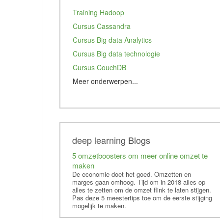
Training Hadoop
Cursus Cassandra
Cursus Big data Analytics
Cursus Big data technologie
Cursus CouchDB
Meer onderwerpen...
Cursus Apache mahout
Cursus MongoDB
Cursus Apache Pig
Training Data Mining
deep learning Blogs
Cursus Redis
5 omzetboosters om meer online omzet te
maken
Studie Kunstmatige intelligentie
De economie doet het goed. Omzetten en
Cursus Tableau
marges gaan omhoog. Tijd om in 2018 alles op
alles te zetten om de omzet flink te laten stijgen.
Tensorflow
Pas deze 5 meestertips toe om de eerste stijging
mogelijk te maken.
Elastic