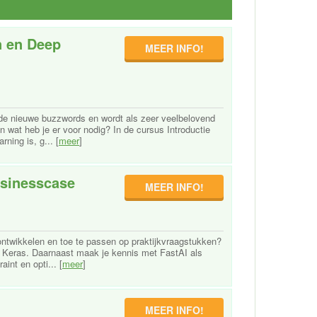
n en Deep
MEER INFO!
 de nieuwe buzzwords en wordt als zeer veelbelovend
 wat heb je er voor nodig? In de cursus Introductie
ning is, g... [
meer
]
usinesscase
MEER INFO!
ontwikkelen en toe te passen op praktijkvraagstukken?
n Keras. Daarnaast maak je kennis met FastAI als
int en opti... [
meer
]
MEER INFO!