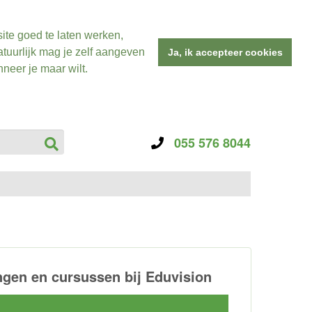
ite goed te laten werken,
tuurlijk mag je zelf aangeven
Ja, ik accepteer cookies
neer je maar wilt.
055 576 8044
gen en cursussen bij Eduvision