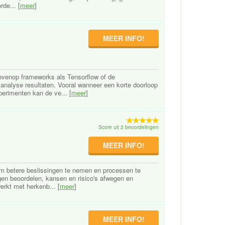
de... [
meer
]
MEER INFO!
bovenop frameworks als Tensorflow of de
 analyse resultaten. Vooral wanneer een korte doorloop
perimenten kan de ve... [
meer
]
Score uit 2 beoordelingen
MEER INFO!
 om betere beslissingen te nemen en processen te
ngen beoordelen, kansen en risico's afwegen en
rkt met herkenb... [
meer
]
MEER INFO!