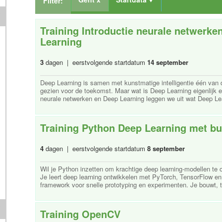
Filter:
Training Introductie neurale netwerke
Learning
3
dagen | eerstvolgende startdatum
14 september
Deep Learning is samen met kunstmatige intelligentie één van
gezien voor de toekomst. Maar wat is Deep Learning eigenlijk en
neurale netwerken en Deep Learning leggen we uit wat Deep Lear
Training Python Deep Learning met b
4
dagen | eerstvolgende startdatum
8 september
Wil je Python inzetten om krachtige deep learning-modellen te 
Je leert deep learning ontwikkelen met PyTorch, TensorFlow e
framework voor snelle prototyping en experimenten. Je bouwt, tra
Training OpenCV