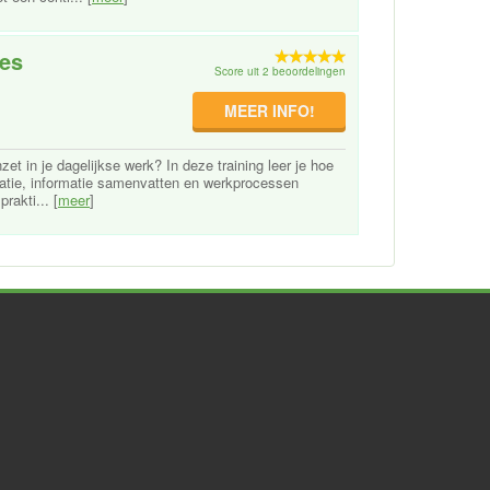
ies
Score uit 2 beoordelingen
MEER INFO!
zet in je dagelijkse werk? In deze training leer je hoe
reatie, informatie samenvatten en werkprocessen
rakti... [
meer
]