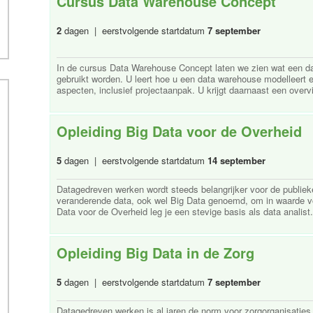
Cursus Data Warehouse Concept
2
dagen | eerstvolgende startdatum
7 september
In de cursus Data Warehouse Concept laten we zien wat een d
gebruikt worden. U leert hoe u een data warehouse modelleert 
aspecten, inclusief projectaanpak. U krijgt daarnaast een overvi
Opleiding Big Data voor de Overheid
5
dagen | eerstvolgende startdatum
14 september
Datagedreven werken wordt steeds belangrijker voor de publiek
veranderende data, ook wel Big Data genoemd, om in waarde voo
Data voor de Overheid leg je een stevige basis als data analist.
Opleiding Big Data in de Zorg
5
dagen | eerstvolgende startdatum
7 september
Datagedreven werken is al jaren de norm voor zorgorganisaties