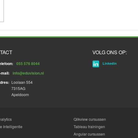
TACT
VOLG ONS OP:
elefoon:
055 576 8044
Linkedin
-mail:
info@eduvision.nl
dres:
Loolaan 554
7315AG
Apeldoorn
alytics
Qlikview cursussen
 Intelligentie
Tableau trainingen
Angular cursussen