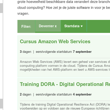
grote hoeveelheid beschikbare data verandert deze branche
cloud computing? Hoe zet je de juiste software in voor je be
vragen.
Deventer x
Startdata
Filter:
Cursus Amazon Web Services
3
dagen | eerstvolgende startdatum
7 september
Amazon Web Services (AWS) levert een geheel van services di
computing platform vormen in de cloud. Tijdens de Cursus Ama
mogelijkheden van het AWS-platform en leert u AWS-services te 
Training DORA - Digital Operational R
2
dagen | eerstvolgende startdatum
4 september
Tijdens de training Digital Operational Resilience Act (DORA) le
voorbereiden op en voldoen aan de nieuwe Europese richtlijnen vo