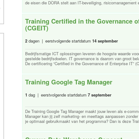
de eisen die DORA stelt aan IT-beveiliging, risicomanagement e
Training Certified in the Governance o
(CGEIT)
2
dagen | eerstvolgende startdatum
14 september
Bedrijfsmatige ICT oplossingen leveren de hoogste waarde voor
gestelde bedrijfsdoelen. IT governance is daarom van groot bela
De certificering “Certified in the Governance of Enterprise IT” (
Training Google Tag Manager
1
dag | eerstvolgende startdatum
7 september
De Training Google Tag Manager maakt jouw leven als e-comme
Manager kan jij zelf marketing- en meettags aanpassen zonder da
je optimaal gebruikmaakt van het programma? Dan is deze Trai