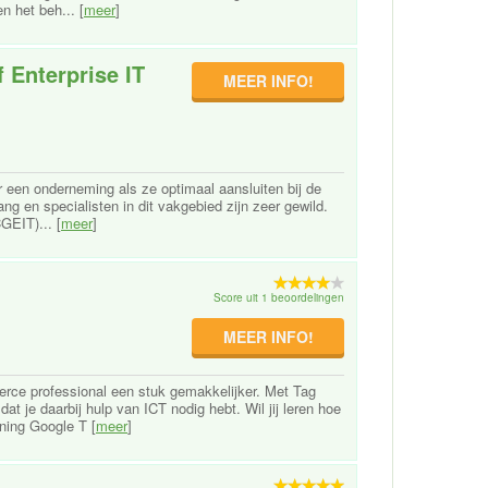
n het beh... [
meer
]
f Enterprise IT
MEER INFO!
 een onderneming als ze optimaal aansluiten bij de
ng en specialisten in dit vakgebied zijn zeer gewild.
CGEIT)... [
meer
]
Score uit 1 beoordelingen
MEER INFO!
rce professional een stuk gemakkelijker. Met Tag
t je daarbij hulp van ICT nodig hebt. Wil jij leren hoe
ning Google T [
meer
]