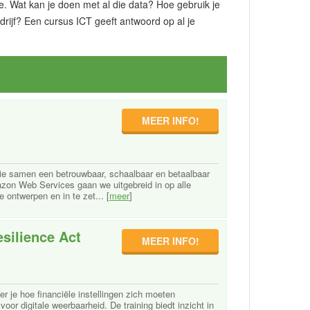
. Wat kan je doen met al die data? Hoe gebruik je
drijf? Een cursus ICT geeft antwoord op al je
MEER INFO!
e samen een betrouwbaar, schaalbaar en betaalbaar
zon Web Services gaan we uitgebreid in op alle
ontwerpen en in te zet... [
meer
]
esilience Act
MEER INFO!
er je hoe financiële instellingen zich moeten
or digitale weerbaarheid. De training biedt inzicht in