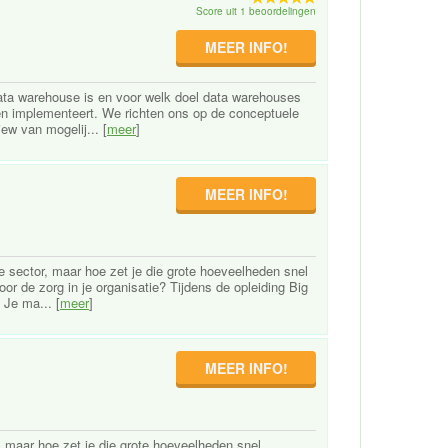
Score uit 1 beoordelingen
MEER INFO!
ata warehouse is en voor welk doel data warehouses
en implementeert. We richten ons op de conceptuele
ew van mogelij... [
meer
]
MEER INFO!
e sector, maar hoe zet je die grote hoeveelheden snel
r de zorg in je organisatie? Tijdens de opleiding Big
 Je ma... [
meer
]
MEER INFO!
, maar hoe zet je die grote hoeveelheden snel