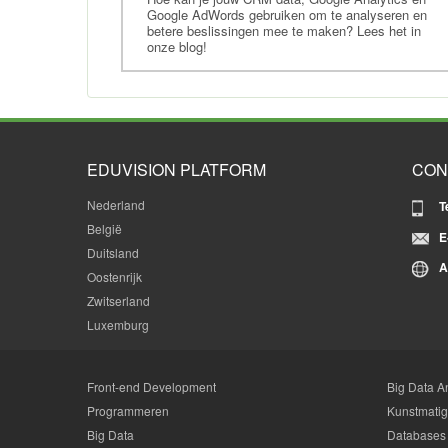
Google AdWords gebruiken om te analyseren en
betere beslissingen mee te maken? Lees het in
onze blog!
EDUVISION PLATFORM
CON
Nederland
T
België
E
Duitsland
A
Oostenrijk
Zwitserland
Luxemburg
Front-end Development
Big Data An
Programmeren
Kunstmatige
Big Data
Databases