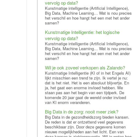
vervolg op data?
Kunstmatige intelligentie (Artificial Intelligence),
Big Data, Machine Learning… Wat is nou precies
het verschil en hoe hangt het een met het ander
samen?
Kunstmatige Intelligentie: het logische
vervolg op data?
Kunstmatige intelligentie (Artificial Intelligence),
Big Data, Machine Learning… Wat is nou precies
het verschil en hoe hangt het een met het ander
samen?
Wil je ook zoveel verkopen als Zalando?
Kunstmatige Intelligentie (KI of in het Engels AI)
lijkt misschien een trend te zijn. Ik vertel je nu:
dat is het niet. Het is een absoluut blijvertje. En
ja, het gaat een enorme invloed hebben. We
staan pas aan het begin van een tijdperk. De
komende 20 jaar gaat de wereld onder invloed
van KI enorm veranderen.
Big Data in de zorg: nooit meer ziek?
Big Data in de gezondheidszorg bieden kansen.
De reden is dat er ontzettend veel gegevens
beschikbaar zijn. Door deze gegevens komen
nieuwe mogelijkheden aan het licht. Een van
deze kansen is ziektepreventie. Wil je weten hoe