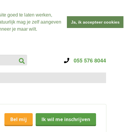
ite goed te laten werken,
tuurlijk mag je zelf aangeven
Ja, ik accepteer cookies
neer je maar wilt.
055 576 8044
Bel mij
Ik wil me inschrijven