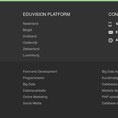
EDUVISION PLATFORM
CON
Nederland
T
België
E
Duitsland
A
Oostenrijk
Zwitserland
Luxemburg
Front-end Development
Big Data An
Programmeren
Kunstmatige
Big Data
Databases
Datavisualisatie
Mobiele Ap
Online Marketing
PHP oplei
Social Media
Database 