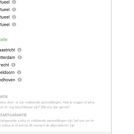
tueel
tueel
tueel
tueel
catie
astricht
otterdam
recht
eldoorn
indhoven
NTIE
eker door; er zijn voldoende aanmeldingen. Heb je vragen of wil je
en er nog beschikbaar zijn? Bel ons dan gerust!
STARTGARANTIE
 startgarantie zodra er voldoende aanmeldingen zijn: bel ons om te
 status is of wat op dit moment de alternatieven zijn.