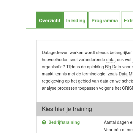
Overzicht
Inleiding
Programma
Ext
Datagedreven werken wordt steeds belangrijker v
hoeveelheden snel veranderende
data
, ook wel
organisatie? Tijdens de opleiding
Big Data
voor d
maakt kennis met de terminologie, zoals
Data M
regelgeving op het gebied van
data
en we scheid
analyse
processen toepassen volgens het CRISP-D
Kies hier je training
Bedrijfstraining
Aantal dagen en
Voor één of me