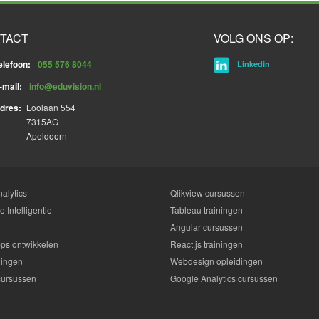
TACT
VOLG ONS OP:
elefoon:
055 576 8044
Linkedin
-mail:
info@eduvision.nl
dres:
Loolaan 554
7315AG
Apeldoorn
alytics
Qlikview cursussen
 Intelligentie
Tableau trainingen
Angular cursussen
ps ontwikkelen
React.js trainingen
dingen
Webdesign opleidingen
cursussen
Google Analytics cursussen