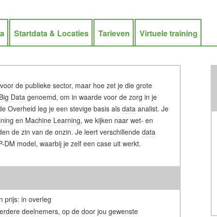
ra
Startdata & Locaties
Tarieven
Virtuele training
oor de publieke sector, maar hoe zet je die grote
Big Data
genoemd, om in waarde voor de zorg in je
e Overheid leg je een stevige basis als
data
analist. Je
ining
en
Machine Learning
, we kijken naar wet- en
en de zin van de onzin. Je leert verschillende
data
M model, waarbij je zelf een case uit werkt.
 prijs: in overleg
erdere deelnemers, op de door jou gewenste