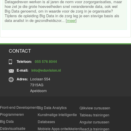
Datagedreven werken is al jaren de norm voor zorgorganisaties, maar
hoe zet je die grote hoeveelheden snel veranderende data, ook wel
Big Data genoemd, om in waarde voor de zorg in je organisatie?
Tijdens de opleiding Big Data in de zorg leg je een stevige basis als
data analist in de gezondheidszor... [
meer
]
CONTACT
Telefoon:
055 576 8044
E-mail:
info@eduvision.nl
Adres:
Loolaan 554
7315AG
Apeldoorn
Front-end Development
Big Data Analytics
Qlikview cursussen
Programmeren
Kunstmatige Intelligentie
Tableau trainingen
Big Data
Databases
Angular cursussen
Datavisualisatie
Mobiele Apps ontwikkelen
React.js trainingen