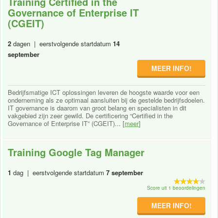
Training Certified in the
Governance of Enterprise IT
(CGEIT)
2
dagen | eerstvolgende startdatum
14
september
MEER INFO!
Bedrijfsmatige ICT oplossingen leveren de hoogste waarde voor een
onderneming als ze optimaal aansluiten bij de gestelde bedrijfsdoelen.
IT governance is daarom van groot belang en specialisten in dit
vakgebied zijn zeer gewild. De certificering “Certified in the
Governance of Enterprise IT” (CGEIT)... [
meer
]
Training Google Tag Manager
1
dag | eerstvolgende startdatum
7 september
Score uit 1 beoordelingen
MEER INFO!