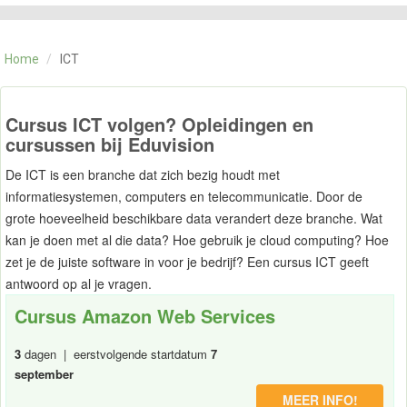
CATEGORIE
TRAININGEN
Home
/
ICT
OVER ONS
CONTACT
SKILLS ALCHEMIST
Cursus ICT volgen? Opleidingen en
cursussen bij Eduvision
De ICT is een branche dat zich bezig houdt met
informatiesystemen, computers en telecommunicatie. Door de
grote hoeveelheid beschikbare data verandert deze branche. Wat
kan je doen met al die data? Hoe gebruik je cloud computing? Hoe
zet je de juiste software in voor je bedrijf? Een cursus ICT geeft
antwoord op al je vragen.
Cursus Amazon Web Services
3
dagen | eerstvolgende startdatum
7
september
MEER INFO!