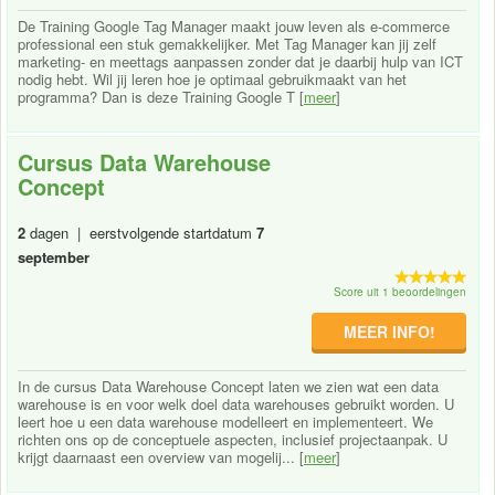
De Training Google Tag Manager maakt jouw leven als e-commerce
professional een stuk gemakkelijker. Met Tag Manager kan jij zelf
marketing- en meettags aanpassen zonder dat je daarbij hulp van ICT
nodig hebt. Wil jij leren hoe je optimaal gebruikmaakt van het
programma? Dan is deze Training Google T [
meer
]
Cursus Data Warehouse
Concept
2
dagen | eerstvolgende startdatum
7
september
Score uit 1 beoordelingen
MEER INFO!
In de cursus Data Warehouse Concept laten we zien wat een data
warehouse is en voor welk doel data warehouses gebruikt worden. U
leert hoe u een data warehouse modelleert en implementeert. We
richten ons op de conceptuele aspecten, inclusief projectaanpak. U
krijgt daarnaast een overview van mogelij... [
meer
]