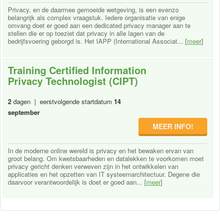
Privacy, en de daarmee gemoeide wetgeving, is een evenzo
belangrijk als complex vraagstuk. Iedere organisatie van enige
omvang doet er goed aan een dedicated privacy manager aan te
stellen die er op toeziet dat privacy in alle lagen van de
bedrijfsvoering geborgd is. Het IAPP (International Associat... [
meer
]
Training Certified Information
Privacy Technologist (CIPT)
2
dagen | eerstvolgende startdatum
14
september
MEER INFO!
In de moderne online wereld is privacy en het bewaken ervan van
groot belang. Om kwetsbaarheden en datalekken te voorkomen moet
privacy gericht denken verweven zijn in het ontwikkelen van
applicaties en het opzetten van IT systeemarchitectuur. Degene die
daarvoor verantwoordelijk is doet er goed aan... [
meer
]