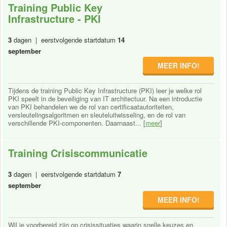
Training Public Key
Infrastructure - PKI
3
dagen | eerstvolgende startdatum
14
september
MEER INFO!
Tijdens de training Public Key Infrastructure (PKI) leer je welke rol
PKI speelt in de beveiliging van IT architectuur. Na een introductie
van PKI behandelen we de rol van certificaatautoriteiten,
versleutelingsalgoritmen en sleuteluitwisseling, en de rol van
verschillende PKI-componenten. Daarnaast... [
meer
]
Training Crisiscommunicatie
3
dagen | eerstvolgende startdatum
7
september
MEER INFO!
Wil je voorbereid zijn op crisissituaties waarin snelle keuzes en