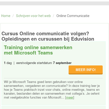
CATEGORIE
TRAININGEN
Home
/
Schrijven voor het web
/
Online Communicatie
OVER ONS
CONTACT
SKILLS ALCHEMIST
Cursus Online communicatie volgen?
Opleidingen en cursussen bij Eduvision
Training online samenwerken
met Microsoft Teams
1
dag | eerstvolgende startdatum
7 september
MEER INFO!
Wil je Microsoft Teams goed leren gebruiken voor online
samenwerken, vergaderen en communicatie? In deze training leer je
hoe je Teams praktisch inzet voor chats, online meetings, teams en
kanalen, bestanden delen en samenwerken met collega’s. Je oefent
met veelgebruikte functies van Microsoft... [
meer
]