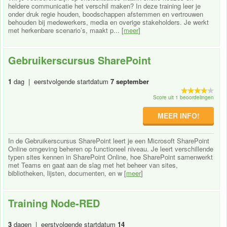
heldere communicatie het verschil maken? In deze training leer je
onder druk regie houden, boodschappen afstemmen en vertrouwen
behouden bij medewerkers, media en overige stakeholders. Je werkt
met herkenbare scenario’s, maakt p... [
meer
]
Gebruikerscursus SharePoint
1
dag | eerstvolgende startdatum
7 september
Score uit 1 beoordelingen
MEER INFO!
In de Gebruikerscursus SharePoint leert je een Microsoft SharePoint
Online omgeving beheren op functioneel niveau. Je leert verschillende
typen sites kennen in SharePoint Online, hoe SharePoint samenwerkt
met Teams en gaat aan de slag met het beheer van sites,
bibliotheken, lijsten, documenten, en w [
meer
]
Training Node-RED
3
dagen | eerstvolgende startdatum
14