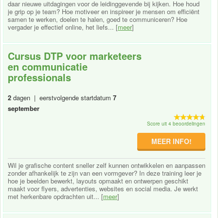
daar nieuwe uitdagingen voor de leidinggevende bij kijken. Hoe houd
je grip op je team? Hoe motiveer en inspireer je mensen om efficiënt
samen te werken, doelen te halen, goed te communiceren? Hoe
vergader je effectief online, het liefs... [
meer
]
Cursus DTP voor marketeers
en communicatie
professionals
2
dagen | eerstvolgende startdatum
7
september
Score uit 4 beoordelingen
MEER INFO!
Wil je grafische content sneller zelf kunnen ontwikkelen en aanpassen
zonder afhankelijk te zijn van een vormgever? In deze training leer je
hoe je beelden bewerkt, layouts opmaakt en ontwerpen geschikt
maakt voor flyers, advertenties, websites en social media. Je werkt
met herkenbare opdrachten uit... [
meer
]