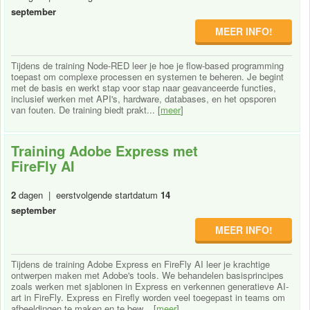
september
MEER INFO!
Tijdens de training Node-RED leer je hoe je flow-based programming
toepast om complexe processen en systemen te beheren. Je begint
met de basis en werkt stap voor stap naar geavanceerde functies,
inclusief werken met API's, hardware, databases, en het opsporen
van fouten. De training biedt prakt... [
meer
]
Training Adobe Express met
FireFly AI
2
dagen | eerstvolgende startdatum
14
september
MEER INFO!
Tijdens de training Adobe Express en FireFly AI leer je krachtige
ontwerpen maken met Adobe's tools. We behandelen basisprincipes
zoals werken met sjablonen in Express en verkennen generatieve AI-
art in FireFly. Express en Firefly worden veel toegepast in teams om
afbeeldingen te maken en te bew... [
meer
]