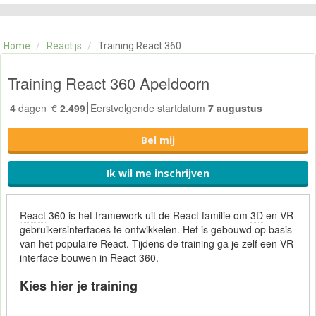
CATEGORIE
TRAININGEN
Home
/
React.js
/
Training React 360
OVER ONS
CONTACT
Training React 360 Apeldoorn
SKILLS ALCHEMIST
4
dagen
€
2.499
Eerstvolgende startdatum
7 augustus
Bel mij
Ik wil me inschrijven
React
360 is het framework uit de React familie om
3D
en VR
gebruikersinterfaces te ontwikkelen. Het is gebouwd op basis
van het populaire React. Tijdens de training ga je zelf een VR
interface bouwen in React 360.
Kies hier je training