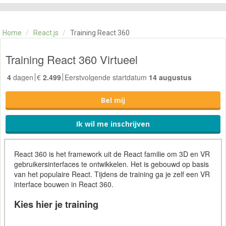
CATEGORIE
TRAININGEN
Home
/
React.js
/
Training React 360
OVER ONS
CONTACT
Training React 360 Virtueel
SKILLS ALCHEMIST
4
dagen
€
2.499
Eerstvolgende startdatum
14 augustus
Bel mij
Ik wil me inschrijven
React
360 is het framework uit de React familie om
3D
en VR
gebruikersinterfaces te ontwikkelen. Het is gebouwd op basis
van het populaire React. Tijdens de training ga je zelf een VR
interface bouwen in React 360.
Kies hier je training