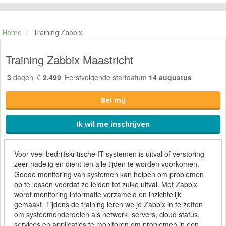
CATEGORIE
TRAININGEN
Home
/
Training Zabbix
OVER ONS
CONTACT
Training Zabbix Maastricht
SKILLS ALCHEMIST
3
dagen
€
2.499
Eerstvolgende startdatum
14 augustus
Bel mij
Ik wil me inschrijven
Voor veel bedrijfskritische IT systemen is uitval of verstoring
zeer nadelig en dient ten alle tijden te worden voorkomen.
Goede monitoring van systemen kan helpen om problemen
op te lossen voordat ze leiden tot zulke uitval. Met Zabbix
wordt monitoring informatie verzameld en inzichtelijk
gemaakt. Tijdens de training leren we je Zabbix in te zetten
om systeemonderdelen als netwerk, servers, cloud status,
services en applicaties te monitoren om problemen in een