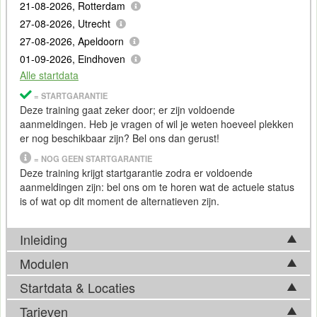
21-08-2026, Rotterdam
27-08-2026, Utrecht
27-08-2026, Apeldoorn
01-09-2026, Eindhoven
Alle startdata
= STARTGARANTIE
Deze training gaat zeker door; er zijn voldoende
aanmeldingen. Heb je vragen of wil je weten hoeveel plekken
er nog beschikbaar zijn? Bel ons dan gerust!
= NOG GEEN STARTGARANTIE
Deze training krijgt startgarantie zodra er voldoende
aanmeldingen zijn: bel ons om te horen wat de actuele status
is of wat op dit moment de alternatieven zijn.
Inleiding
Modulen
De beschikbaarheid van IT systemen is in veel gevallen
cruciaal voor de bedrijfsvoering of andere afhankelijke
Startdata & Locaties
Tijdens de Training Zabbix komen in basis onderstaande
processen. Om deze beschikbaarheid zoveel mogelijk te
onderwerpen aan bod. Afhankelijk van ontwikkelingen op het
Tarieven
garanderen is het zaak de systemen te monitoren om