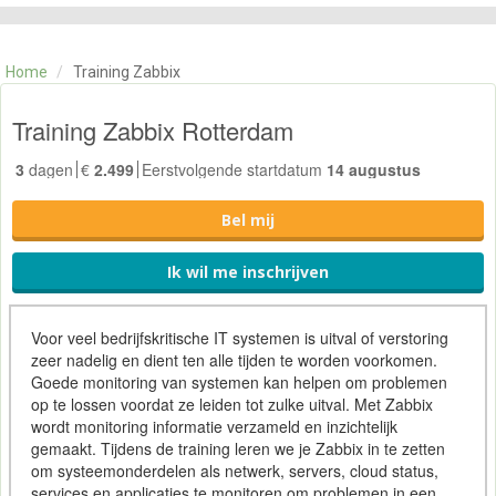
CATEGORIE
TRAININGEN
Home
/
Training Zabbix
OVER ONS
CONTACT
Training Zabbix Rotterdam
SKILLS ALCHEMIST
3
dagen
€
2.499
Eerstvolgende startdatum
14 augustus
Bel mij
Ik wil me inschrijven
Voor veel bedrijfskritische IT systemen is uitval of verstoring
zeer nadelig en dient ten alle tijden te worden voorkomen.
Goede monitoring van systemen kan helpen om problemen
op te lossen voordat ze leiden tot zulke uitval. Met Zabbix
wordt monitoring informatie verzameld en inzichtelijk
gemaakt. Tijdens de training leren we je Zabbix in te zetten
om systeemonderdelen als netwerk, servers, cloud status,
services en applicaties te monitoren om problemen in een