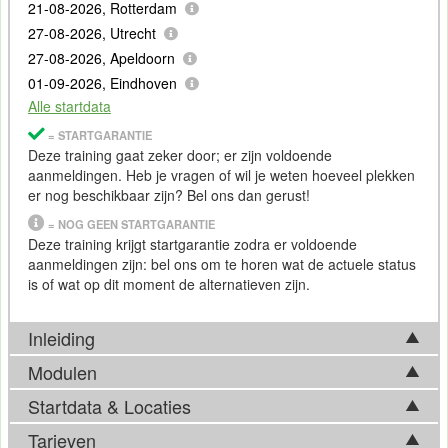
21-08-2026, Rotterdam
27-08-2026, Utrecht
27-08-2026, Apeldoorn
01-09-2026, Eindhoven
Alle startdata
= STARTGARANTIE
Deze training gaat zeker door; er zijn voldoende
aanmeldingen. Heb je vragen of wil je weten hoeveel plekken
er nog beschikbaar zijn? Bel ons dan gerust!
= NOG GEEN STARTGARANTIE
Deze training krijgt startgarantie zodra er voldoende
aanmeldingen zijn: bel ons om te horen wat de actuele status
is of wat op dit moment de alternatieven zijn.
Inleiding
Modulen
De beschikbaarheid van IT systemen is in veel gevallen
cruciaal voor de bedrijfsvoering of andere afhankelijke
Startdata & Locaties
Tijdens de Training Zabbix komen in basis onderstaande
processen. Om deze beschikbaarheid zoveel mogelijk te
onderwerpen aan bod. Afhankelijk van ontwikkelingen op het
Tarieven
garanderen is het zaak de systemen te monitoren om