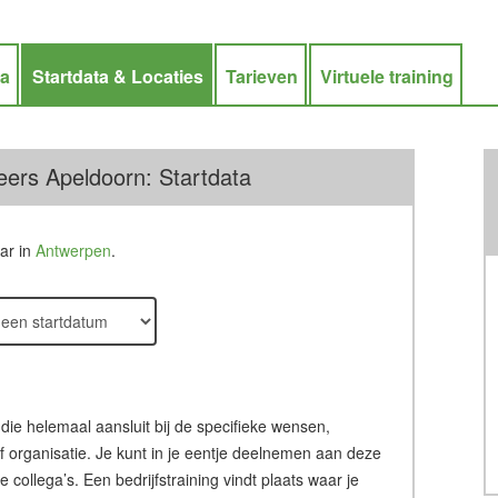
ra
Startdata & Locaties
Tarieven
Virtuele training
eers Apeldoorn: Startdata
aar in
Antwerpen
.
 die helemaal aansluit bij de specifieke wensen,
of organisatie. Je kunt in je eentje deelnemen aan deze
ollega’s. Een bedrijfstraining vindt plaats waar je