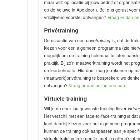
maar wilt: op locatie bij jouw bedrijf of organisa
op de Veluwe in Apeldoorn. Bel ons gerust voor
vrijblijvend voorstel ontvangen?
Vraag er dan on
Privétraining
De essentie van een
privétraining
is, dat de trai
kiezen voor een algemeen programma (zie hiervo
mogelijk om de training helemaal te laten aanslu
praktijk. Bij zo’n maatwerktraining wordt het p
en leerbehoefte. Hierdoor mag je rekenen op ma
(maatwerk)privétraining te bespreken; we denken 
ontvangen?
Vraag er dan online een aan
.
Virtuele training
Wil je de door jou gewenste training liever
virtue
Het verschil met een face-to-face-training is dat 
kunt daarbij kiezen voor het algemene programm
kunnen de training ook aanpassen aan je specifie
virtuele training in je eentje, met je collega’s 