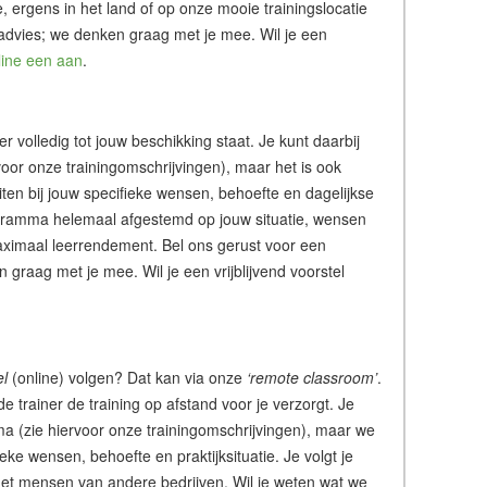
tie, ergens in het land of op onze mooie trainingslocatie
 advies; we denken graag met je mee. Wil je een
line een aan
.
ner volledig tot jouw beschikking staat. Je kunt daarbij
or onze trainingomschrijvingen), maar het is ook
iten bij jouw specifieke wensen, behoefte en dagelijkse
rogramma helemaal afgestemd op jouw situatie, wensen
ximaal leerrendement. Bel ons gerust voor een
graag met je mee. Wil je een vrijblijvend voorstel
el
(online) volgen? Dat kan via onze
‘remote classroom’
.
de trainer de training op afstand voor je verzorgt. Je
a (zie hiervoor onze trainingomschrijvingen), maar we
ke wensen, behoefte en praktijksituatie. Je volgt je
of met mensen van andere bedrijven. Wil je weten wat we