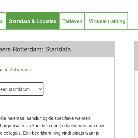
ra
Startdata & Locaties
Tarieven
Virtuele training
eers Rotterdam: Startdata
aar in
Antwerpen
.
 die helemaal aansluit bij de specifieke wensen,
of organisatie. Je kunt in je eentje deelnemen aan deze
ollega’s. Een bedrijfstraining vindt plaats waar je