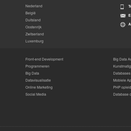
Nederland
T
België
E
Duitsland
A
Oostenrijk
Zwitserland
Luxemburg
Front-end Development
Big Data An
Programmeren
Kunstmatige
Big Data
Databases
Datavisualisatie
Mobiele Ap
Online Marketing
PHP oplei
Social Media
Database 