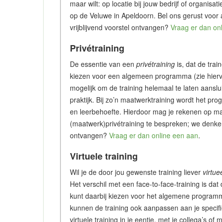
maar wilt: op locatie bij jouw bedrijf of organisa
op de Veluwe in Apeldoorn. Bel ons gerust voor
vrijblijvend voorstel ontvangen?
Vraag er dan on
Privétraining
De essentie van een
privétraining
is, dat de trai
kiezen voor een algemeen programma (zie hiervo
mogelijk om de training helemaal te laten aanslu
praktijk. Bij zo’n maatwerktraining wordt het p
en leerbehoefte. Hierdoor mag je rekenen op ma
(maatwerk)privétraining te bespreken; we denken 
ontvangen?
Vraag er dan online een aan
.
Virtuele training
Wil je de door jou gewenste training liever
virtue
Het verschil met een face-to-face-training is dat 
kunt daarbij kiezen voor het algemene programm
kunnen de training ook aanpassen aan je specifie
virtuele training in je eentje, met je collega’s 