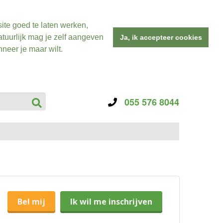
ite goed te laten werken,
tuurlijk mag je zelf aangeven
Ja, ik accepteer cookies
neer je maar wilt.
055 576 8044
Bel mij
Ik wil me inschrijven