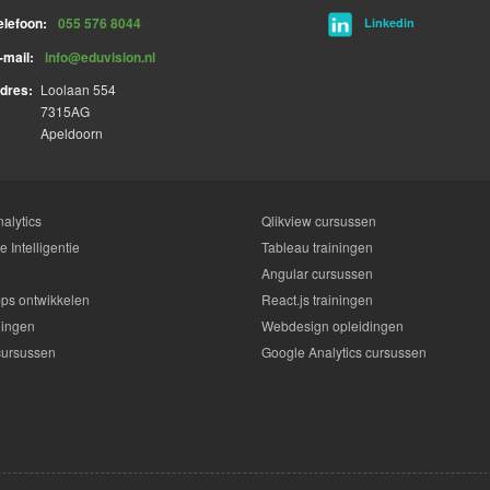
elefoon:
055 576 8044
Linkedin
-mail:
info@eduvision.nl
dres:
Loolaan 554
7315AG
Apeldoorn
alytics
Qlikview cursussen
 Intelligentie
Tableau trainingen
Angular cursussen
ps ontwikkelen
React.js trainingen
dingen
Webdesign opleidingen
cursussen
Google Analytics cursussen