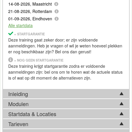
14-08-2026, Maastricht
21-08-2026, Rotterdam
01-09-2026, Eindhoven
Alle startdata
= STARTGARANTIE
Deze training gaat zeker door; er zijn voldoende
aanmeldingen. Heb je vragen of wil je weten hoeveel plekken
er nog beschikbaar zijn? Bel ons dan gerust!
= NOG GEEN STARTGARANTIE
Deze training krijgt startgarantie zodra er voldoende
aanmeldingen zijn: bel ons om te horen wat de actuele status
is of wat op dit moment de alternatieven zijn.
Inleiding
Modulen
Ervaar je ook dat de cijfers uit jouw verschillende systemen
moeilijk te integreren zijn in één krachtig dashboard? En hoe
Startdata & Locaties
In de Qlikview training gaan we dashboards ontwerpen op
bepaal je op welke kostenposten je moet besparen als niet
basis van (jouw)
data
. In de Cursus Qlikview komen de
Tarieven
alle ruwe
data
in één tool vloeiend geïntegreerd zijn?
Kies uit 6 locatie(s) in Nederland. Ook beschikbaar in
volgende onderwerpen aan bod: