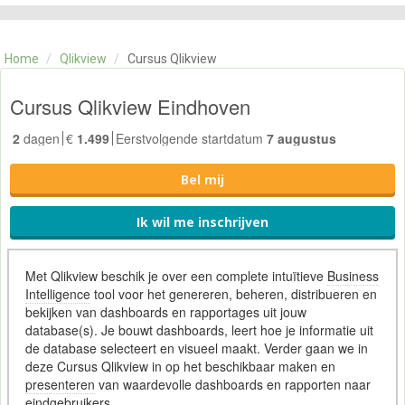
CATEGORIE
TRAININGEN
Home
/
Qlikview
/
Cursus Qlikview
OVER ONS
CONTACT
Cursus Qlikview Eindhoven
SKILLS ALCHEMIST
2
dagen
€
1.499
Eerstvolgende startdatum
7 augustus
Bel mij
Ik wil me inschrijven
Met Qlikview beschik je over een complete intuïtieve
Business
Intelligence
tool voor het genereren, beheren, distribueren en
bekijken van dashboards en rapportages uit jouw
database(s). Je bouwt dashboards, leert hoe je informatie uit
de database selecteert en visueel maakt. Verder gaan we in
deze Cursus Qlikview in op het beschikbaar maken en
presenteren
van waardevolle dashboards en rapporten naar
eindgebruikers.