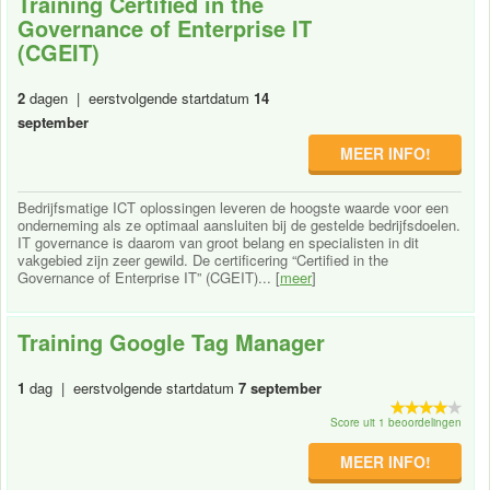
Training Certified in the
Governance of Enterprise IT
(CGEIT)
2
dagen | eerstvolgende startdatum
14
september
MEER INFO!
Bedrijfsmatige ICT oplossingen leveren de hoogste waarde voor een
onderneming als ze optimaal aansluiten bij de gestelde bedrijfsdoelen.
IT governance is daarom van groot belang en specialisten in dit
vakgebied zijn zeer gewild. De certificering “Certified in the
Governance of Enterprise IT” (CGEIT)... [
meer
]
Training Google Tag Manager
1
dag | eerstvolgende startdatum
7 september
Score uit 1 beoordelingen
MEER INFO!