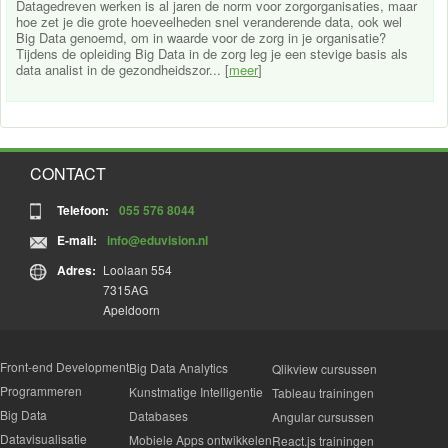
Datagedreven werken is al jaren de norm voor zorgorganisaties, maar
hoe zet je die grote hoeveelheden snel veranderende data, ook wel
Big Data genoemd, om in waarde voor de zorg in je organisatie?
Tijdens de opleiding Big Data in de zorg leg je een stevige basis als
data analist in de gezondheidszor... [
meer
]
CONTACT
Telefoon:
055 576 8044
E-mail:
info@eduvision.nl
Adres:
Loolaan 554
7315AG
Apeldoorn
Front-end Development
Big Data Analytics
Qlikview cursussen
Programmeren
Kunstmatige Intelligentie
Tableau trainingen
Big Data
Databases
Angular cursussen
Datavisualisatie
Mobiele Apps ontwikkelen
React.js trainingen