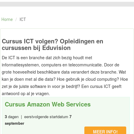
CATEGORIE
TRAININGEN
Home
/
ICT
OVER ONS
CONTACT
SKILLS ALCHEMIST
Cursus ICT volgen? Opleidingen en
cursussen bij Eduvision
De ICT is een branche dat zich bezig houdt met
informatiesystemen, computers en telecommunicatie. Door de
grote hoeveelheid beschikbare data verandert deze branche. Wat
kan je doen met al die data? Hoe gebruik je cloud computing? Hoe
zet je de juiste software in voor je bedrijf? Een cursus ICT geeft
antwoord op al je vragen.
Cursus Amazon Web Services
3
dagen | eerstvolgende startdatum
7
september
MEER INFO!