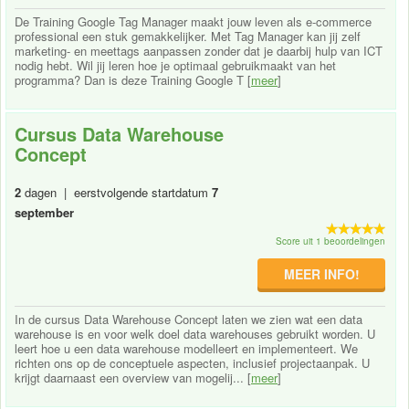
De Training Google Tag Manager maakt jouw leven als e-commerce
professional een stuk gemakkelijker. Met Tag Manager kan jij zelf
marketing- en meettags aanpassen zonder dat je daarbij hulp van ICT
nodig hebt. Wil jij leren hoe je optimaal gebruikmaakt van het
programma? Dan is deze Training Google T [
meer
]
Cursus Data Warehouse
Concept
2
dagen | eerstvolgende startdatum
7
september
Score uit 1 beoordelingen
MEER INFO!
In de cursus Data Warehouse Concept laten we zien wat een data
warehouse is en voor welk doel data warehouses gebruikt worden. U
leert hoe u een data warehouse modelleert en implementeert. We
richten ons op de conceptuele aspecten, inclusief projectaanpak. U
krijgt daarnaast een overview van mogelij... [
meer
]