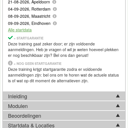
21-08-2026, Apeldoorn
04-09-2026, Rotterdam
08-09-2026, Maastricht
09-09-2026, Eindhoven
Alle startdata
= STARTGARANTIE
Deze training gaat zeker door; er zijn voldoende
aanmeldingen. Heb je vragen of wil je weten hoeveel plekken
er nog beschikbaar zijn? Bel ons dan gerust!
= NOG GEEN STARTGARANTIE
Deze training krijgt startgarantie zodra er voldoende
aanmeldingen zijn: bel ons om te horen wat de actuele status
is of wat op dit moment de alternatieven zijn.
Inleiding
Modulen
Data
Quality
Beoordelingen
De volgende onderwerpen worden tijdens de Training
Data
Zijn managementrapportages en
data
-analyses gebaseerd
Quality behandeld:
Startdata & Locaties
Jason van Braam
op schone en correcte
data
? Dat is een belangrijke vraag