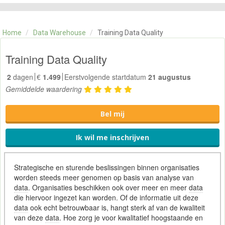
CATEGORIE
TRAININGEN
Home
/
Data Warehouse
/
Training Data Quality
OVER ONS
CONTACT
Training Data Quality
SKILLS ALCHEMIST
2
dagen
€
1.499
Eerstvolgende startdatum
21 augustus
Gemiddelde waardering
Bel mij
Ik wil me inschrijven
Strategische en sturende beslissingen binnen organisaties
worden steeds meer genomen op basis van analyse van
data
. Organisaties beschikken ook over meer en meer
data
die hiervoor ingezet kan worden. Of de informatie uit deze
data
ook echt betrouwbaar is, hangt sterk af van de kwaliteit
van deze
data
. Hoe zorg je voor kwalitatief hoogstaande en