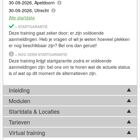
30-09-2026, Apeldoorn
30-09-2026, Utrecht
Alle startdata
= STARTGARANTIE
Deze training gaat zeker door; er zijn voldoende
aanmeldingen. Heb je vragen of wil je weten hoeveel plekken
er nog beschikbaar zijn? Bel ons dan gerust!
= NOG GEEN STARTGARANTIE
Deze training krijgt startgarantie zodra er voldoende
aanmeldingen zijn: bel ons om te horen wat de actuele status
is of wat op dit moment de alternatieven zijn.
Inleiding
Modulen
Vrijwel iedere organisatie heeft te maken met
data
,
informatiesystemen en internetverkeer. Ben jij op de hoogte
Startdata & Locaties
Tijdens de cursus
Security
voor managers komen de
van de bedreigingen en risico's die hiermee gepaard gaan?
volgende onderwerpen aan bod:
Tarieven
Weet je hoe jouw organisatie zich zou kunnen, of zelfs
Kies uit 6 locatie(s) in Nederland. Ook beschikbaar in
moeten wapenen tegen hacks, ransomware, of datalekken?
Introductie
informatiebeveiliging
op basis van
CISSP
Antwerpen
.
Virtual training
Als manager ben je verantwoordelijk voor het
Risicomanagement (Security and Risk Management)
Tarief