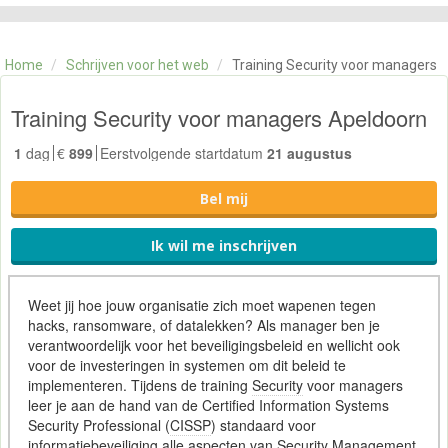
CATEGORIE
TRAININGEN
Home
/
Schrijven voor het web
/
Training Security voor managers
OVER ONS
CONTACT
Training Security voor managers Apeldoorn
SKILLS ALCHEMIST
1
dag
€
899
Eerstvolgende startdatum
21 augustus
Bel mij
Ik wil me inschrijven
Weet jij hoe jouw organisatie zich moet wapenen tegen
hacks, ransomware, of datalekken? Als manager ben je
verantwoordelijk voor het beveiligingsbeleid en wellicht ook
voor de investeringen in systemen om dit beleid te
implementeren. Tijdens de training
Security
voor managers
leer je aan de hand van de Certified Information Systems
Security Professional (
CISSP
) standaard voor
informatiebeveiliging
alle aspecten van Security
Management