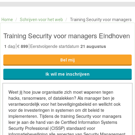
CATEGORIE
TRAININGEN
Home
/
Schrijven voor het web
/
Training Security voor managers
OVER ONS
CONTACT
Training Security voor managers Eindhoven
SKILLS ALCHEMIST
1
dag
€
899
Eerstvolgende startdatum
21 augustus
Bel mij
Ik wil me inschrijven
Weet jij hoe jouw organisatie zich moet wapenen tegen
hacks, ransomware, of datalekken? Als manager ben je
verantwoordelijk voor het beveiligingsbeleid en wellicht ook
voor de investeringen in systemen om dit beleid te
implementeren. Tijdens de training
Security
voor managers
leer je aan de hand van de Certified Information Systems
Security Professional (
CISSP
) standaard voor
informatiebeveiliging
alle aspecten van Security
Management