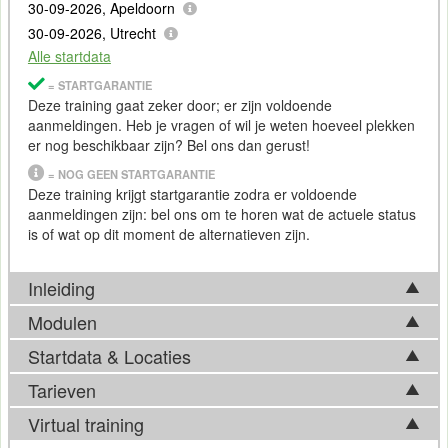
30-09-2026, Apeldoorn
30-09-2026, Utrecht
Alle startdata
= STARTGARANTIE
Deze training gaat zeker door; er zijn voldoende
aanmeldingen. Heb je vragen of wil je weten hoeveel plekken
er nog beschikbaar zijn? Bel ons dan gerust!
= NOG GEEN STARTGARANTIE
Deze training krijgt startgarantie zodra er voldoende
aanmeldingen zijn: bel ons om te horen wat de actuele status
is of wat op dit moment de alternatieven zijn.
Inleiding
Modulen
Vrijwel iedere organisatie heeft te maken met
data
,
informatiesystemen en internetverkeer. Ben jij op de hoogte
Startdata & Locaties
Tijdens de cursus
Security
voor managers komen de
van de bedreigingen en risico's die hiermee gepaard gaan?
volgende onderwerpen aan bod:
Tarieven
Weet je hoe jouw organisatie zich zou kunnen, of zelfs
Kies uit 6 locatie(s) in Nederland. Ook beschikbaar in
moeten wapenen tegen hacks, ransomware, of datalekken?
Introductie
informatiebeveiliging
op basis van
CISSP
Antwerpen
.
Virtual training
Als manager ben je verantwoordelijk voor het
Risicomanagement (Security and Risk Management)
Tarief