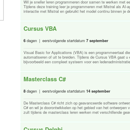
Wil je sneller leren programmeren door samen te werken met een
Tijdens deze training leer je programmeren met Mistral als AI-age
interactie met Mistral en gebruikt het model continu binnen je de
Cursus VBA
6
dagen | eerstvolgende startdatum
7 september
Visual Basic for Applications (VBA) is een programmeertaal die
automatiseren of uit te breiden. Tijdens de Cursus VBA gaat u 
bijvoorbeeld een compleet systeem voor een ledenadministratie 
Masterclass C#
8
dagen | eerstvolgende startdatum
14 september
De Masterclass C# richt zich op geavanceerde software ontwe
C# en wil je doorontwikkelen op het gebied van het ontwerpen 
zult tijdens de masterclass leren werken met verschillende gea
Cursus Delphi