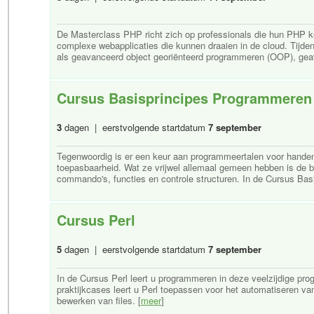
De Masterclass PHP richt zich op professionals die hun PHP ke
complexe webapplicaties die kunnen draaien in de cloud. Tijdens
als geavanceerd object georiënteerd programmeren (OOP), geav
Cursus Basisprincipes Programmeren
3
dagen | eerstvolgende startdatum
7 september
Tegenwoordig is er een keur aan programmeertalen voor handen,
toepasbaarheid. Wat ze vrijwel allemaal gemeen hebben is de 
commando's, functies en controle structuren. In de Cursus Basis
Cursus Perl
5
dagen | eerstvolgende startdatum
7 september
In de Cursus Perl leert u programmeren in deze veelzijdige p
praktijkcases leert u Perl toepassen voor het automatiseren 
bewerken van files. [
meer
]