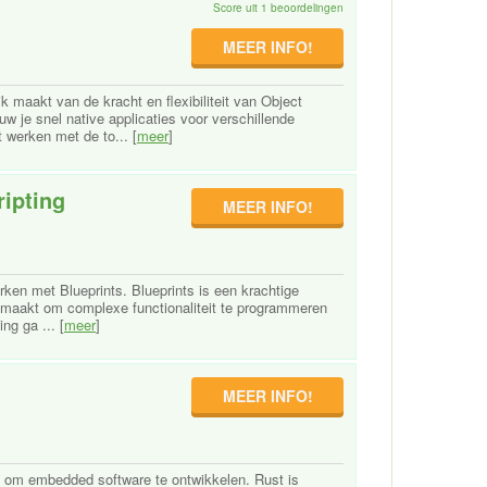
Score uit 1 beoordelingen
MEER INFO!
 maakt van de kracht en flexibiliteit van Object
w je snel native applicaties voor verschillende
 werken met de to... [
meer
]
ripting
MEER INFO!
erken met Blueprints. Blueprints is een krachtige
jk maakt om complexe functionaliteit te programmeren
ng ga ... [
meer
]
MEER INFO!
kt om embedded software te ontwikkelen. Rust is