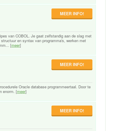
MEER INFO!
ncipes van COBOL. Je gaat zelfstandig aan de slag met
e structuur en syntax van programma's, werken met
mm... [
meer
]
MEER INFO!
rocedurele Oracle database programmeertaal. Door te
n enorm. [
meer
]
MEER INFO!