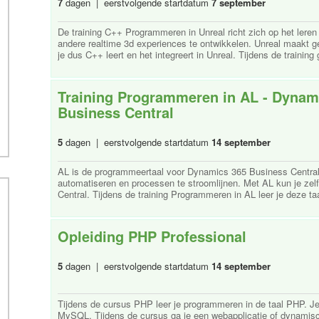
7
dagen | eerstvolgende startdatum
7 september
De training C++ Programmeren in Unreal richt zich op het ler
andere realtime 3d experiences te ontwikkelen. Unreal maakt 
je dus C++ leert en het integreert in Unreal. Tijdens de training g
Training Programmeren in AL - Dynam
Business Central
5
dagen | eerstvolgende startdatum
14 september
AL is de programmeertaal voor Dynamics 365 Business Central.
automatiseren en processen te stroomlijnen. Met AL kun je z
Central. Tijdens de training Programmeren in AL leer je deze ta
Opleiding PHP Professional
5
dagen | eerstvolgende startdatum
14 september
Tijdens de cursus PHP leer je programmeren in de taal PHP. J
MySQL. Tijdens de cursus ga je een webapplicatie of dynamisc