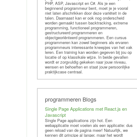
Cursus Symfony
PHP, ASP, Javascript en C#. Als je een
beginnend programmeur bent, moet je je vooral
Cursus CodeIgniter
niet laten afschrikken door deze variëteit in de
training CakePHP
talen. Daarnaast kan er ook nog onderscheid
worden gemaakt tussen backtracking, extreme
Cursus Powershell
programming, functioneel programmeren,
gestructureerd programmeren en
Cursus Qt
objectgeoriënteerd programmeren. Een cursus
programmeren kan zowel beginners als ervaren
Cursus Perl
programmeurs interessante kneepjes van het vak
Cursus Laravel
leren. Een training kan worden gegeven bij jou op
locatie of op klassikale wijze. In beide gevallen
Cursus Clojure
wordt er zorgvuldig gekeken naar jouw niveau,
wensen en behoeften en staat jouw persoonlijke
Cursus xHTML
praktijkcase centraal.
Training CSS3
Cursus SAP
Cursus Python
programmeren Blogs
Single Page Applications met React.js en
Javascript
Single Page applications zijn hot. Een
webapplicatie moet voelen als een applicatie: dus
geen reload van de pagina meer! Natuurlijk, we
kennen dit principe al langer, maar het wordt