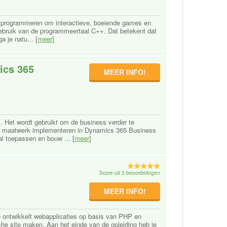
en programmeren om interactieve, boeiende games en
gebruik van de programmeertaal C++. Dat betekent dat
a je natu... [
meer
]
ics 365
MEER INFO!
 Het wordt gebruikt om de business verder te
elf maatwerk implementeren in Dynamics 365 Business
al toepassen en bouw ... [
meer
]
Score uit 3 beoordelingen
MEER INFO!
e ontwikkelt webapplicaties op basis van PHP en
he site maken. Aan het einde van de opleiding heb je