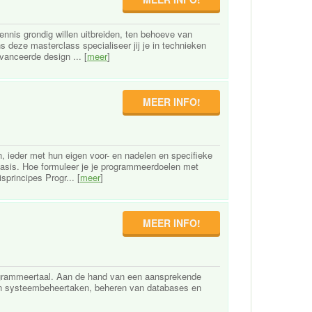
nnis grondig willen uitbreiden, ten behoeve van
 deze masterclass specialiseer jij je in technieken
anceerde design ... [
meer
]
MEER INFO!
 ieder met hun eigen voor- en nadelen en specifieke
basis. Hoe formuleer je je programmeerdoelen met
principes Progr... [
meer
]
MEER INFO!
rogrammeertaal. Aan de hand van een aansprekende
van systeembeheertaken, beheren van databases en