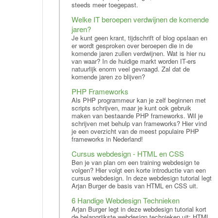
steeds meer toegepast.
Welke IT beroepen verdwijnen de komende
jaren?
Je kunt geen krant, tijdschrift of blog opslaan en
er wordt gesproken over beroepen die in de
komende jaren zullen verdwijnen. Wat is hier nu
van waar? In de huidige markt worden IT-ers
natuurlijk enorm veel gevraagd. Zal dat de
komende jaren zo blijven?
PHP Frameworks
Als PHP programmeur kan je zelf beginnen met
scripts schrijven, maar je kunt ook gebruik
maken van bestaande PHP frameworks. Wil je
schrijven met behulp van frameworks? Hier vind
je een overzicht van de meest populaire PHP
frameworks in Nederland!
Cursus webdesign - HTML en CSS
Ben je van plan om een training webdesign te
volgen? Hier volgt een korte introductie van een
cursus webdesign. In deze webdesign tutorial legt
Arjan Burger de basis van HTML en CSS uit.
6 Handige Webdesign Technieken
Arjan Burger legt in deze webdesign tutorial kort
de belangrijkste webdesign technieken uit: HTML,