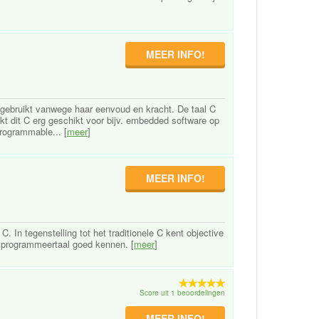
MEER INFO!
gebruikt vanwege haar eenvoud en kracht. De taal C
kt dit C erg geschikt voor bijv. embedded software op
rogrammable... [
meer
]
MEER INFO!
. In tegenstelling tot het traditionele C kent objective
de programmeertaal goed kennen. [
meer
]
Score uit 1 beoordelingen
MEER INFO!