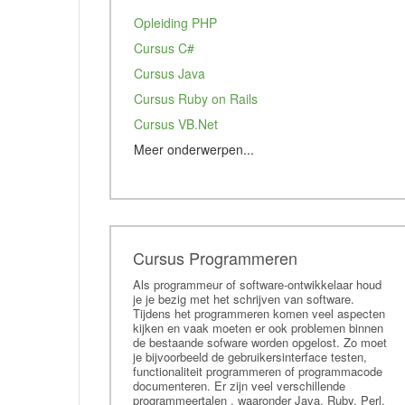
Opleiding PHP
Cursus C#
Cursus Java
Cursus Ruby on Rails
Cursus VB.Net
Meer onderwerpen...
Cursus ASP.net
Cursus VBA
Cursus XAML
Cursus UML
Cursus Programmeren
Training Ajax
Als programmeur of software-ontwikkelaar houd
je je bezig met het schrijven van software.
Training jQuery
Tijdens het programmeren komen veel aspecten
kijken en vaak moeten er ook problemen binnen
Cursus HTML5
de bestaande sofware worden opgelost. Zo moet
Cursus Javascript
je bijvoorbeeld de gebruikersinterface testen,
functionaliteit programmeren of programmacode
Training Delphi
documenteren. Er zijn veel verschillende
programmeertalen , waaronder Java, Ruby, Perl,