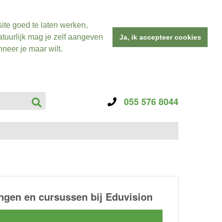
ite goed te laten werken,
tuurlijk mag je zelf aangeven
Ja, ik accepteer cookies
neer je maar wilt.
055 576 8044
gen en cursussen bij Eduvision