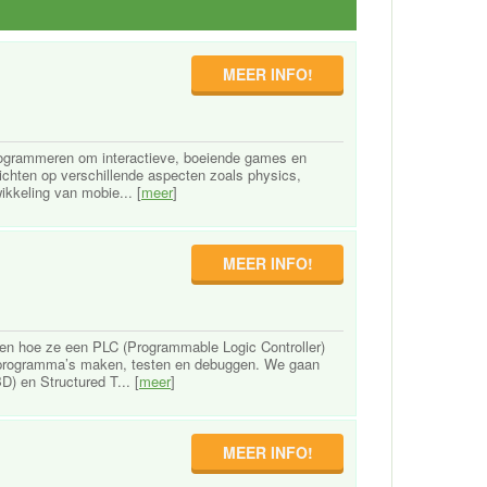
MEER INFO!
programmeren om interactieve, boeiende games en
ichten op verschillende aspecten zoals physics,
ikkeling van mobie... [
meer
]
MEER INFO!
en hoe ze een PLC (Programmable Logic Controller)
 programma’s maken, testen en debuggen. We gaan
) en Structured T... [
meer
]
MEER INFO!