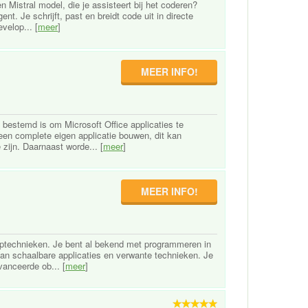
 Mistral model, die je assisteert bij het coderen?
nt. Je schrijft, past en breidt code uit in directe
velop... [
meer
]
MEER INFO!
 bestemd is om Microsoft Office applicaties te
een complete eigen applicatie bouwen, dit kan
zijn. Daarnaast worde... [
meer
]
MEER INFO!
rptechnieken. Je bent al bekend met programmeren in
van schaalbare applicaties en verwante technieken. Je
vanceerde ob... [
meer
]