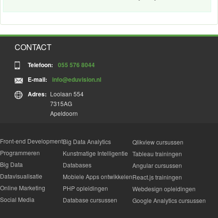
CONTACT
Telefoon:
055 576 8044
E-mail:
info@eduvision.nl
Adres:
Loolaan 554
7315AG
Apeldoorn
Front-end Development
Big Data Analytics
Qlikview cursussen
Programmeren
Kunstmatige Intelligentie
Tableau trainingen
Big Data
Databases
Angular cursussen
Datavisualisatie
Mobiele Apps ontwikkelen
React.js trainingen
Online Marketing
PHP opleidingen
Webdesign opleidingen
Social Media
Database cursussen
Google Analytics cursussen