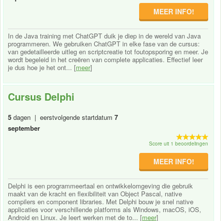
MEER INFO!
In de Java training met ChatGPT duik je diep in de wereld van Java
programmeren. We gebruiken ChatGPT in elke fase van de cursus:
van gedetailleerde uitleg en scriptcreatie tot foutopsporing en meer. Je
wordt begeleid in het creëren van complete applicaties. Effectief leer
je dus hoe je het ont... [
meer
]
Cursus Delphi
5
dagen | eerstvolgende startdatum
7
september
Score uit 1 beoordelingen
MEER INFO!
Delphi is een programmeertaal en ontwikkelomgeving die gebruik
maakt van de kracht en flexibiliteit van Object Pascal, native
compilers en component libraries. Met Delphi bouw je snel native
applicaties voor verschillende platforms als Windows, macOS, iOS,
Android en Linux. Je leert werken met de to... [
meer
]