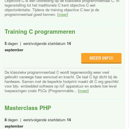
Objective C is een uitbreiding op de klassieke programmeertaal C. In
tegenstelling tot het traditionele C kent objective C wel
objectoriëntatie. Tijdens de training objective C leer je de
programmeertaal goed kennen. [
meer
]
Training C programmeren
5
dagen | eerstvolgende startdatum
14
september
MEER INFO!
De klassieke programmeertaal C wordt tegenwoordig weer veel
gebruikt vanwege haar eenvoud en kracht. De taal C ligt dicht bij de
hardware. Samen met de beperkte footprint maakt dit C erg geschikt
voor bijv. embedded software op IoT apparatuur en andere low level
toepassingen zoals PLCs (Programmable... [
meer
]
Masterclass PHP
8
dagen | eerstvolgende startdatum
14
september