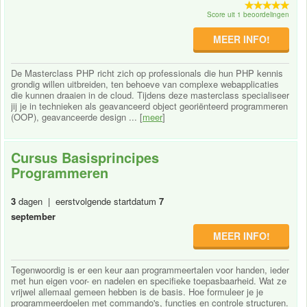
Score uit 1 beoordelingen
MEER INFO!
De Masterclass PHP richt zich op professionals die hun PHP kennis
grondig willen uitbreiden, ten behoeve van complexe webapplicaties
die kunnen draaien in de cloud. Tijdens deze masterclass specialiseer
jij je in technieken als geavanceerd object georiënteerd programmeren
(OOP), geavanceerde design ... [
meer
]
Cursus Basisprincipes
Programmeren
3
dagen | eerstvolgende startdatum
7
september
MEER INFO!
Tegenwoordig is er een keur aan programmeertalen voor handen, ieder
met hun eigen voor- en nadelen en specifieke toepasbaarheid. Wat ze
vrijwel allemaal gemeen hebben is de basis. Hoe formuleer je je
programmeerdoelen met commando's, functies en controle structuren.