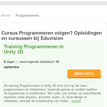
CATEGORIE
TRAININGEN
Home
/
Programmeren
OVER ONS
CONTACT
SKILLS ALCHEMIST
Cursus Programmeren volgen? Opleidingen
en cursussen bij Eduvision
Training Programmeren in
Unity 3D
6
dagen | eerstvolgende startdatum
14
september
MEER INFO!
De training Programmeren in Unity 3D richt zich op het leren
programmeren om interactieve, boeiende games en andere realtime
3d experiences te ontwikkelen. We zullen ons richten op verschillende
aspecten zoals physics, animatie, audio, UI, level design en
netwerken, evenals de ontwikkeling van mobie... [
meer
]