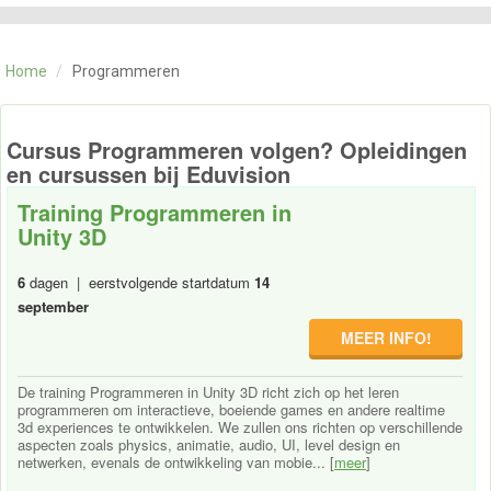
CATEGORIE
TRAININGEN
Home
/
Programmeren
OVER ONS
CONTACT
SKILLS ALCHEMIST
Cursus Programmeren volgen? Opleidingen
en cursussen bij Eduvision
Training Programmeren in
Unity 3D
6
dagen | eerstvolgende startdatum
14
september
MEER INFO!
De training Programmeren in Unity 3D richt zich op het leren
programmeren om interactieve, boeiende games en andere realtime
3d experiences te ontwikkelen. We zullen ons richten op verschillende
aspecten zoals physics, animatie, audio, UI, level design en
netwerken, evenals de ontwikkeling van mobie... [
meer
]