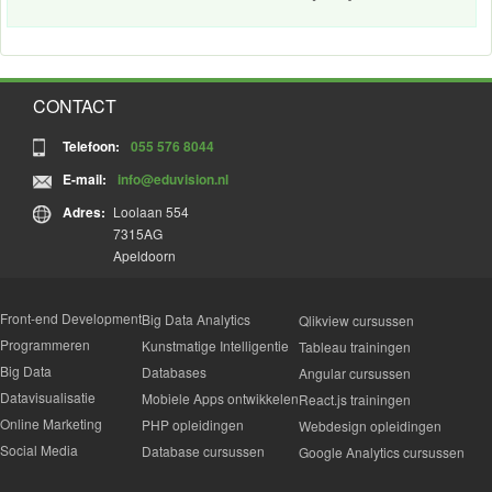
CONTACT
Telefoon:
055 576 8044
E-mail:
info@eduvision.nl
Adres:
Loolaan 554
7315AG
Apeldoorn
Front-end Development
Big Data Analytics
Qlikview cursussen
Programmeren
Kunstmatige Intelligentie
Tableau trainingen
Big Data
Databases
Angular cursussen
Datavisualisatie
Mobiele Apps ontwikkelen
React.js trainingen
Online Marketing
PHP opleidingen
Webdesign opleidingen
Social Media
Database cursussen
Google Analytics cursussen