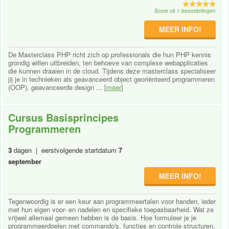
Score uit 1 beoordelingen
MEER INFO!
De Masterclass PHP richt zich op professionals die hun PHP kennis
grondig willen uitbreiden, ten behoeve van complexe webapplicaties
die kunnen draaien in de cloud. Tijdens deze masterclass specialiseer
jij je in technieken als geavanceerd object georiënteerd programmeren
(OOP), geavanceerde design ... [
meer
]
Cursus Basisprincipes
Programmeren
3
dagen | eerstvolgende startdatum
7
september
MEER INFO!
Tegenwoordig is er een keur aan programmeertalen voor handen, ieder
met hun eigen voor- en nadelen en specifieke toepasbaarheid. Wat ze
vrijwel allemaal gemeen hebben is de basis. Hoe formuleer je je
programmeerdoelen met commando's, functies en controle structuren.