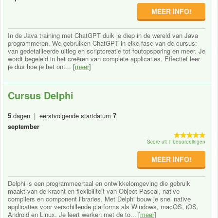
MEER INFO!
In de Java training met ChatGPT duik je diep in de wereld van Java
programmeren. We gebruiken ChatGPT in elke fase van de cursus:
van gedetailleerde uitleg en scriptcreatie tot foutopsporing en meer. Je
wordt begeleid in het creëren van complete applicaties. Effectief leer
je dus hoe je het ont... [
meer
]
Cursus Delphi
5
dagen | eerstvolgende startdatum
7
september
Score uit 1 beoordelingen
MEER INFO!
Delphi is een programmeertaal en ontwikkelomgeving die gebruik
maakt van de kracht en flexibiliteit van Object Pascal, native
compilers en component libraries. Met Delphi bouw je snel native
applicaties voor verschillende platforms als Windows, macOS, iOS,
Android en Linux. Je leert werken met de to... [
meer
]