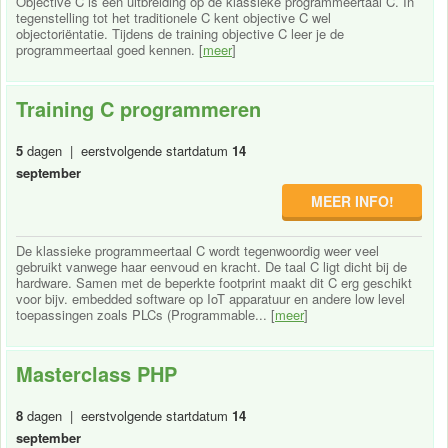
Objective C is een uitbreiding op de klassieke programmeertaal C. In
tegenstelling tot het traditionele C kent objective C wel
objectoriëntatie. Tijdens de training objective C leer je de
programmeertaal goed kennen. [
meer
]
Training C programmeren
5
dagen | eerstvolgende startdatum
14
september
MEER INFO!
De klassieke programmeertaal C wordt tegenwoordig weer veel
gebruikt vanwege haar eenvoud en kracht. De taal C ligt dicht bij de
hardware. Samen met de beperkte footprint maakt dit C erg geschikt
voor bijv. embedded software op IoT apparatuur en andere low level
toepassingen zoals PLCs (Programmable... [
meer
]
Masterclass PHP
8
dagen | eerstvolgende startdatum
14
september