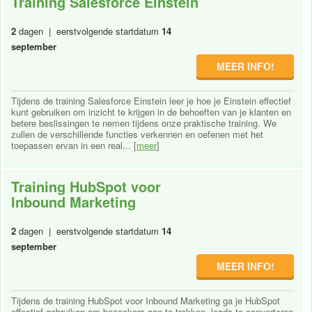
Training Salesforce Einstein
2
dagen | eerstvolgende startdatum
14
september
MEER INFO!
Tijdens de training Salesforce Einstein leer je hoe je Einstein effectief
kunt gebruiken om inzicht te krijgen in de behoeften van je klanten en
betere beslissingen te nemen tijdens onze praktische training. We
zullen de verschillende functies verkennen en oefenen met het
toepassen ervan in een real... [
meer
]
Training HubSpot voor
Inbound Marketing
2
dagen | eerstvolgende startdatum
14
september
MEER INFO!
Tijdens de training HubSpot voor Inbound Marketing ga je HubSpot
effectief gebruiken om bezoekers aan te trekken, leads te converteren