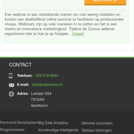
Een webinar is een uitstekende manier om met weinig middelen en
kosten een doeltreffend online seminar te faciliteren op professioneel
niveau. Webinars zijn op vele manieren in te zetten en het is een
sterke en innovatieve marketingtool. Tijdens de Cursus webinar
organiseren leer je hoe je op hoogwa... [
meer
]
CONTACT
Telefoon:
055 576 8044
E-mail:
info@eduvision.nl
Adres:
Loolaan 554
7315AG
Apeldoorn
Front-end Development
Big Data Analytics
Qlikview cursussen
Programmeren
Kunstmatige Intelligentie
Tableau trainingen