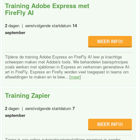
Training Adobe Express met
FireFly AI
2
dagen | eerstvolgende startdatum
14
september
MEER INFO!
Tijdens de training Adobe Express en FireFly AI leer je krachtige
ontwerpen maken met Adobe's tools. We behandelen basisprincipes
zoals werken met sjablonen in Express en verkennen generatieve AI-
art in FireFly. Express en Firefly worden veel toegepast in teams om
afbeeldingen te maken en te bew... [
meer
]
Training Zapier
2
dagen | eerstvolgende startdatum
7
september
MEER INFO!
Zapier is een online automatiseringsplatform waarmee je zonder