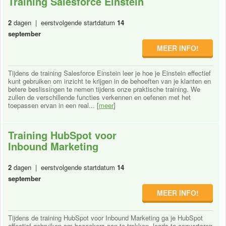
Training Salesforce Einstein
2
dagen | eerstvolgende startdatum
14
september
MEER INFO!
Tijdens de training Salesforce Einstein leer je hoe je Einstein effectief
kunt gebruiken om inzicht te krijgen in de behoeften van je klanten en
betere beslissingen te nemen tijdens onze praktische training. We
zullen de verschillende functies verkennen en oefenen met het
toepassen ervan in een real... [
meer
]
Training HubSpot voor
Inbound Marketing
2
dagen | eerstvolgende startdatum
14
september
MEER INFO!
Tijdens de training HubSpot voor Inbound Marketing ga je HubSpot
effectief gebruiken om bezoekers aan te trekken, leads te converteren