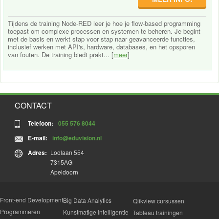
Tijdens de training Node-RED leer je hoe je flow-based programming
toepast om complexe processen en systemen te beheren. Je begint
met de basis en werkt stap voor stap naar geavanceerde functies,
inclusief werken met API's, hardware, databases, en het opsporen
van fouten. De training biedt prakt... [
meer
]
CONTACT
Telefoon:
055 576 8044
E-mail:
info@eduvision.nl
Adres:
Loolaan 554
7315AG
Apeldoorn
Front-end Development
Big Data Analytics
Qlikview cursussen
Programmeren
Kunstmatige Intelligentie
Tableau trainingen