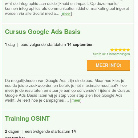
wint de infographic aan duidelijkheid en impact. Op deze manier
kunnen infographics als communicatiemiddel of marketingtool ingezet
worden via alle Social media... [
meer
]
Cursus Google Ads Basis
1
dag | eerstvolgende startdatum
14 september
Score uit 1 beoordelingen
MEER INFO!
De mogelijkheden van Google Ads zijn eindeloos. Maar hoe kies je
nou de juiste zoekwoorden en bereik je het maximale resultaat? Hoe
meet je de resultaten en stuur je aan op conversie? Tijdens de Cursus
Google Ads Basis laten wij je stap voor stap zien hoe Google Ads
werkt. Je leert hoe je campagnes ... [
meer
]
Training OSINT
2
dagen | eerstvolgende startdatum
14
september