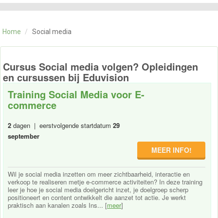
CATEGORIE
TRAININGEN
Home
/
Social media
OVER ONS
CONTACT
SKILLS ALCHEMIST
Cursus Social media volgen? Opleidingen
en cursussen bij Eduvision
Training Social Media voor E-
commerce
2
dagen | eerstvolgende startdatum
29
september
MEER INFO!
Wil je social media inzetten om meer zichtbaarheid, interactie en
verkoop te realiseren metje e-commerce activiteiten? In deze training
leer je hoe je social media doelgericht inzet, je doelgroep scherp
positioneert en content ontwikkelt die aanzet tot actie. Je werkt
praktisch aan kanalen zoals Ins... [
meer
]