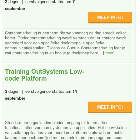
2
dagen | eerstvolgende startdatum
7
september
MEER INFO!
Contentmarketing is een term die we vandaag de dag steeds vaker
horen. Onder contentmarketing wordt verstaan dat er content wordt
gecreëerd voor een specifieke doelgroep via specifieke
communicatiekanalen. Tijdens de Cursus Contentmarketing leer je
wat contentmarketing is en hoe je je doelgroep bere... [
meer
]
Training OutSystems Low-
code Platform
3
dagen | eerstvolgende startdatum
14
september
MEER INFO!
Steeds meer organisaties bieden toegang tot informatie of
functionaliteiten van hun systemen via applicaties. Het ontwikkelen
van zulke applicaties voor meerdere platformen als web en mobiel
kan nu zeer gestroomlijnd met een minimum aan programmacode,