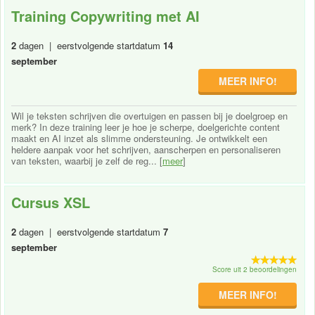
Training Copywriting met AI
2
dagen | eerstvolgende startdatum
14
september
MEER INFO!
Wil je teksten schrijven die overtuigen en passen bij je doelgroep en
merk? In deze training leer je hoe je scherpe, doelgerichte content
maakt en AI inzet als slimme ondersteuning. Je ontwikkelt een
heldere aanpak voor het schrijven, aanscherpen en personaliseren
van teksten, waarbij je zelf de reg... [
meer
]
Cursus XSL
2
dagen | eerstvolgende startdatum
7
september
Score uit 2 beoordelingen
MEER INFO!