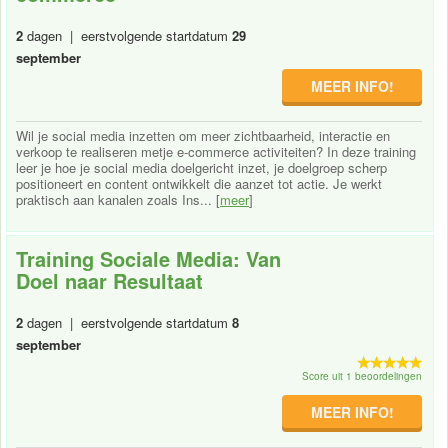
2
dagen | eerstvolgende startdatum
29
september
MEER INFO!
Wil je social media inzetten om meer zichtbaarheid, interactie en
verkoop te realiseren metje e-commerce activiteiten? In deze training
leer je hoe je social media doelgericht inzet, je doelgroep scherp
positioneert en content ontwikkelt die aanzet tot actie. Je werkt
praktisch aan kanalen zoals Ins... [
meer
]
Training Sociale Media: Van
Doel naar Resultaat
2
dagen | eerstvolgende startdatum
8
september
Score uit 1 beoordelingen
MEER INFO!