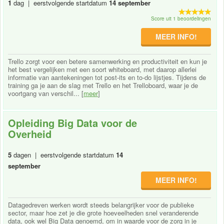
1
dag | eerstvolgende startdatum
14 september
Score uit 1 beoordelingen
MEER INFO!
Trello zorgt voor een betere samenwerking en productiviteit en kun je
het best vergelijken met een soort whiteboard, met daarop allerlei
informatie van aantekeningen tot post-its en to-do lijstjes. Tijdens de
training ga je aan de slag met Trello en het Trelloboard, waar je de
voortgang van verschil... [
meer
]
Opleiding Big Data voor de
Overheid
5
dagen | eerstvolgende startdatum
14
september
MEER INFO!
Datagedreven werken wordt steeds belangrijker voor de publieke
sector, maar hoe zet je die grote hoeveelheden snel veranderende
data, ook wel Big Data genoemd, om in waarde voor de zorg in je