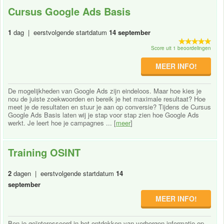
Cursus Google Ads Basis
1
dag | eerstvolgende startdatum
14 september
Score uit 1 beoordelingen
MEER INFO!
De mogelijkheden van Google Ads zijn eindeloos. Maar hoe kies je
nou de juiste zoekwoorden en bereik je het maximale resultaat? Hoe
meet je de resultaten en stuur je aan op conversie? Tijdens de Cursus
Google Ads Basis laten wij je stap voor stap zien hoe Google Ads
werkt. Je leert hoe je campagnes ... [
meer
]
Training OSINT
2
dagen | eerstvolgende startdatum
14
september
MEER INFO!
Ben je geïnteresseerd in het ontdekken van verborgen informatie op