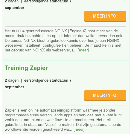
2
dagen | eerstvolgende startdatum
7
september
MEER INFO!
Het in 2004 geïntroduceerde NGINX [Engine-X] host meer van de
meest druk bezochte sites op het internet dan welke server dan ook.
De cursus NGINX biedt uitgebreide kennis over hoe je een NGINX
webserver installeert, configureert en beheert. Je maakt kennis met
het gebruik van NGINX als webserver, r... [
meer
]
Training Zapier
2
dagen | eerstvolgende startdatum
7
september
MEER INFO!
Zapier is een online automatiseringsplatform waarmee je zonder
programmeerkennis verschillende apps en services met elkaar kunt
verbinden, om taken en workflows te automatiseren. Het stelt
gebruikers in staat om "Zaps" te maken. Dat zijn geautomatiseerde
workflows die worden geactiveerd wa... [
meer
]