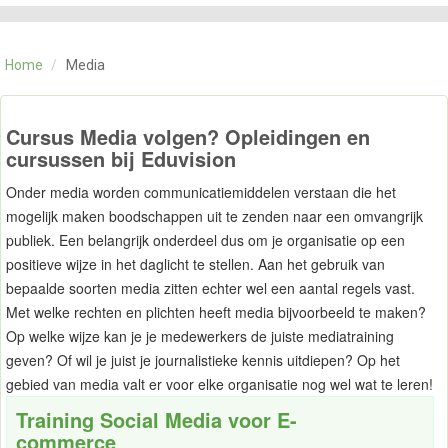
CATEGORIE
TRAININGEN
Home
/
Media
OVER ONS
CONTACT
SKILLS ALCHEMIST
Cursus Media volgen? Opleidingen en
cursussen bij Eduvision
Onder media worden communicatiemiddelen verstaan die het
mogelijk maken boodschappen uit te zenden naar een omvangrijk
publiek. Een belangrijk onderdeel dus om je organisatie op een
positieve wijze in het daglicht te stellen. Aan het gebruik van
bepaalde soorten media zitten echter wel een aantal regels vast.
Met welke rechten en plichten heeft media bijvoorbeeld te maken?
Op welke wijze kan je je medewerkers de juiste mediatraining
geven? Of wil je juist je journalistieke kennis uitdiepen? Op het
gebied van media valt er voor elke organisatie nog wel wat te leren!
Training Social Media voor E-
commerce