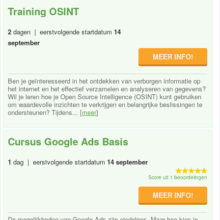
Training OSINT
2
dagen | eerstvolgende startdatum
14
september
MEER INFO!
Ben je geïnteresseerd in het ontdekken van verborgen informatie op
het internet en het effectief verzamelen en analyseren van gegevens?
Wil je leren hoe je Open Source Intelligence (OSINT) kunt gebruiken
om waardevolle inzichten te verkrijgen en belangrijke beslissingen te
ondersteunen? Tijdens... [
meer
]
Cursus Google Ads Basis
1
dag | eerstvolgende startdatum
14 september
Score uit 1 beoordelingen
MEER INFO!
De mogelijkheden van Google Ads zijn eindeloos. Maar hoe kies je