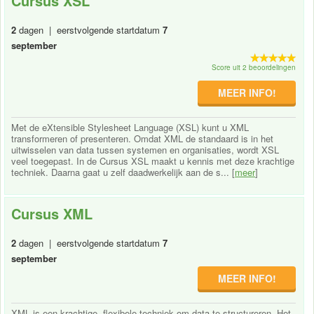
Cursus XSL
2
dagen | eerstvolgende startdatum
7
september
Score uit 2 beoordelingen
MEER INFO!
Met de eXtensible Stylesheet Language (XSL) kunt u XML
transformeren of presenteren. Omdat XML de standaard is in het
uitwisselen van data tussen systemen en organisaties, wordt XSL
veel toegepast. In de Cursus XSL maakt u kennis met deze krachtige
techniek. Daarna gaat u zelf daadwerkelijk aan de s... [
meer
]
Cursus XML
2
dagen | eerstvolgende startdatum
7
september
MEER INFO!
XML is een krachtige, flexibele techniek om data te structureren. Het