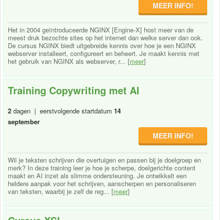
MEER INFO!
Het in 2004 geïntroduceerde NGINX [Engine-X] host meer van de
meest druk bezochte sites op het internet dan welke server dan ook.
De cursus NGINX biedt uitgebreide kennis over hoe je een NGINX
webserver installeert, configureert en beheert. Je maakt kennis met
het gebruik van NGINX als webserver, r... [
meer
]
Training Copywriting met AI
2
dagen | eerstvolgende startdatum
14
september
MEER INFO!
Wil je teksten schrijven die overtuigen en passen bij je doelgroep en
merk? In deze training leer je hoe je scherpe, doelgerichte content
maakt en AI inzet als slimme ondersteuning. Je ontwikkelt een
heldere aanpak voor het schrijven, aanscherpen en personaliseren
van teksten, waarbij je zelf de reg... [
meer
]