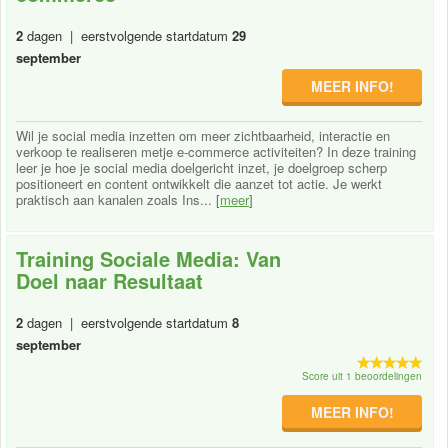
2
dagen | eerstvolgende startdatum
29
september
MEER INFO!
Wil je social media inzetten om meer zichtbaarheid, interactie en
verkoop te realiseren metje e-commerce activiteiten? In deze training
leer je hoe je social media doelgericht inzet, je doelgroep scherp
positioneert en content ontwikkelt die aanzet tot actie. Je werkt
praktisch aan kanalen zoals Ins... [
meer
]
Training Sociale Media: Van
Doel naar Resultaat
2
dagen | eerstvolgende startdatum
8
september
Score uit 1 beoordelingen
MEER INFO!