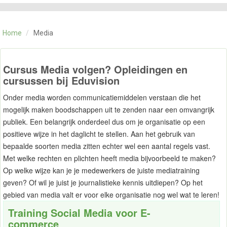
CATEGORIE
TRAININGEN
Home
/
Media
OVER ONS
CONTACT
SKILLS ALCHEMIST
Cursus Media volgen? Opleidingen en
cursussen bij Eduvision
Onder media worden communicatiemiddelen verstaan die het
mogelijk maken boodschappen uit te zenden naar een omvangrijk
publiek. Een belangrijk onderdeel dus om je organisatie op een
positieve wijze in het daglicht te stellen. Aan het gebruik van
bepaalde soorten media zitten echter wel een aantal regels vast.
Met welke rechten en plichten heeft media bijvoorbeeld te maken?
Op welke wijze kan je je medewerkers de juiste mediatraining
geven? Of wil je juist je journalistieke kennis uitdiepen? Op het
gebied van media valt er voor elke organisatie nog wel wat te leren!
Training Social Media voor E-
commerce