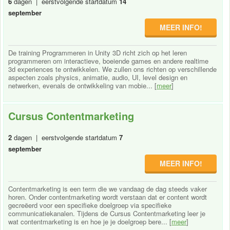
6
dagen | eerstvolgende startdatum
14
september
MEER INFO!
De training Programmeren in Unity 3D richt zich op het leren
programmeren om interactieve, boeiende games en andere realtime
3d experiences te ontwikkelen. We zullen ons richten op verschillende
aspecten zoals physics, animatie, audio, UI, level design en
netwerken, evenals de ontwikkeling van mobie... [
meer
]
Cursus Contentmarketing
2
dagen | eerstvolgende startdatum
7
september
MEER INFO!
Contentmarketing is een term die we vandaag de dag steeds vaker
horen. Onder contentmarketing wordt verstaan dat er content wordt
gecreëerd voor een specifieke doelgroep via specifieke
communicatiekanalen. Tijdens de Cursus Contentmarketing leer je
wat contentmarketing is en hoe je je doelgroep bere... [
meer
]