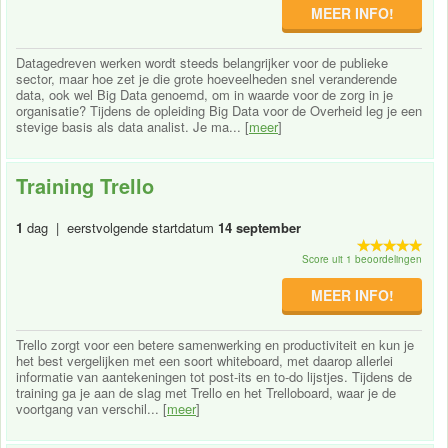
MEER INFO!
Datagedreven werken wordt steeds belangrijker voor de publieke
sector, maar hoe zet je die grote hoeveelheden snel veranderende
data, ook wel Big Data genoemd, om in waarde voor de zorg in je
organisatie? Tijdens de opleiding Big Data voor de Overheid leg je een
stevige basis als data analist. Je ma... [
meer
]
Training Trello
1
dag | eerstvolgende startdatum
14 september
Score uit 1 beoordelingen
MEER INFO!
Trello zorgt voor een betere samenwerking en productiviteit en kun je
het best vergelijken met een soort whiteboard, met daarop allerlei
informatie van aantekeningen tot post-its en to-do lijstjes. Tijdens de
training ga je aan de slag met Trello en het Trelloboard, waar je de
voortgang van verschil... [
meer
]