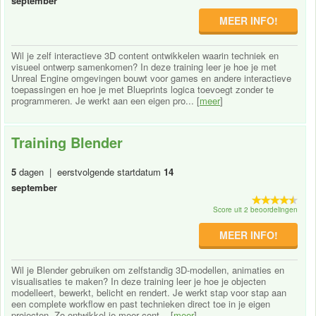
september
MEER INFO!
Wil je zelf interactieve 3D content ontwikkelen waarin techniek en
visueel ontwerp samenkomen? In deze training leer je hoe je met
Unreal Engine omgevingen bouwt voor games en andere interactieve
toepassingen en hoe je met Blueprints logica toevoegt zonder te
programmeren. Je werkt aan een eigen pro... [
meer
]
Training Blender
5
dagen | eerstvolgende startdatum
14
september
Score uit 2 beoordelingen
MEER INFO!
Wil je Blender gebruiken om zelfstandig 3D-modellen, animaties en
visualisaties te maken? In deze training leer je hoe je objecten
modelleert, bewerkt, belicht en rendert. Je werkt stap voor stap aan
een complete workflow en past technieken direct toe in je eigen
projecten. Zo ontwikkel je meer cont... [
meer
]