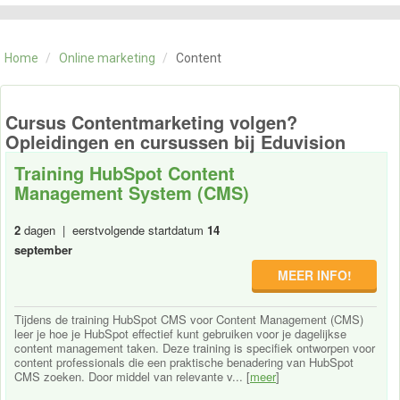
CATEGORIE
TRAININGEN
Home
/
Online marketing
/
Content
OVER ONS
CONTACT
SKILLS ALCHEMIST
Cursus Contentmarketing volgen?
Opleidingen en cursussen bij Eduvision
Training HubSpot Content
Management System (CMS)
2
dagen | eerstvolgende startdatum
14
september
MEER INFO!
Tijdens de training HubSpot CMS voor Content Management (CMS)
leer je hoe je HubSpot effectief kunt gebruiken voor je dagelijkse
content management taken. Deze training is specifiek ontworpen voor
content professionals die een praktische benadering van HubSpot
CMS zoeken. Door middel van relevante v... [
meer
]