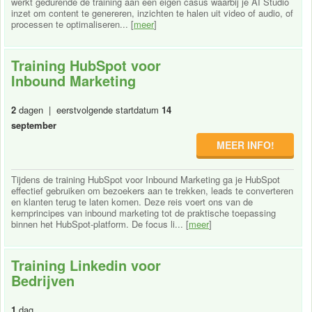
werkt gedurende de training aan een eigen casus waarbij je AI Studio
inzet om content te genereren, inzichten te halen uit video of audio, of
processen te optimaliseren... [
meer
]
Training HubSpot voor
Inbound Marketing
2
dagen | eerstvolgende startdatum
14
september
MEER INFO!
Tijdens de training HubSpot voor Inbound Marketing ga je HubSpot
effectief gebruiken om bezoekers aan te trekken, leads te converteren
en klanten terug te laten komen. Deze reis voert ons van de
kernprincipes van inbound marketing tot de praktische toepassing
binnen het HubSpot-platform. De focus li... [
meer
]
Training Linkedin voor
Bedrijven
1
dag