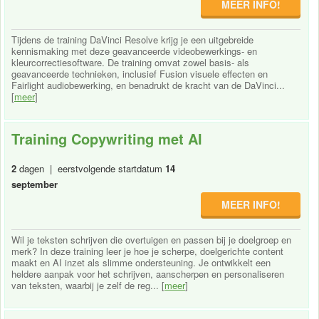
MEER INFO!
Tijdens de training DaVinci Resolve krijg je een uitgebreide
kennismaking met deze geavanceerde videobewerkings- en
kleurcorrectiesoftware. De training omvat zowel basis- als
geavanceerde technieken, inclusief Fusion visuele effecten en
Fairlight audiobewerking, en benadrukt de kracht van de DaVinci...
[
meer
]
Training Copywriting met AI
2
dagen | eerstvolgende startdatum
14
september
MEER INFO!
Wil je teksten schrijven die overtuigen en passen bij je doelgroep en
merk? In deze training leer je hoe je scherpe, doelgerichte content
maakt en AI inzet als slimme ondersteuning. Je ontwikkelt een
heldere aanpak voor het schrijven, aanscherpen en personaliseren
van teksten, waarbij je zelf de reg... [
meer
]