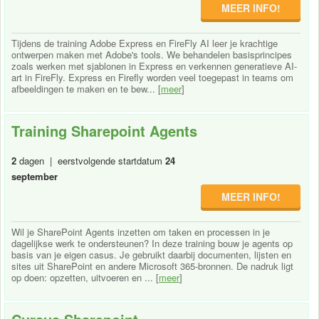
MEER INFO!
Tijdens de training Adobe Express en FireFly AI leer je krachtige
ontwerpen maken met Adobe's tools. We behandelen basisprincipes
zoals werken met sjablonen in Express en verkennen generatieve AI-
art in FireFly. Express en Firefly worden veel toegepast in teams om
afbeeldingen te maken en te bew... [
meer
]
Training Sharepoint Agents
2
dagen | eerstvolgende startdatum
24
september
MEER INFO!
Wil je SharePoint Agents inzetten om taken en processen in je
dagelijkse werk te ondersteunen? In deze training bouw je agents op
basis van je eigen casus. Je gebruikt daarbij documenten, lijsten en
sites uit SharePoint en andere Microsoft 365-bronnen. De nadruk ligt
op doen: opzetten, uitvoeren en ... [
meer
]