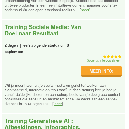
presentatielaag van een website mogelijk. Sitecore bestaat daardoor
uit twee producten in één: een intuïtieve content manager voor site-
onderhoud én een open standaard toolkit v... [
meer
]
Training Sociale Media: Van
Doel naar Resultaat
2
dagen | eerstvolgende startdatum
8
september
Score uit 1 beoordelingen
MEER INFO!
Wil je meer halen uit je social media en gerichter werken aan
zichtbaarheid, interactie en resultaat? In deze training leer je hoe je
vanuit duidelijke doelen en een scherp beeld van je doelgroep content
ontwikkelt die aansluit en aanzet tot actie. Je werkt aan een aanpak
die past bij jouw organisat... [
meer
]
Training Generatieve AI :
Afbeeldingen, Infographics,