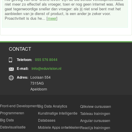
niet meer zo effectief als vroeger, toen er nog geen internet was. Alles
gaat tegenwoordige sneller dan vroeger: als jij niet snel bent met het
aanbieden van je dienst of product, is een ander je zeker voor.
Proactiviteit is dus he... [
meer
]
CONTACT
Telefoon:
055 576 8044
E-mail:
info@eduvision.nl
Adres:
Loolaan 554
7315AG
Apeldoorn
Front-end Development
Big Data Analytics
Qlikview cursussen
Programmeren
Kunstmatige Intelligentie
Tableau trainingen
Big Data
Databases
Angular cursussen
Datavisualisatie
Mobiele Apps ontwikkelen
React.js trainingen