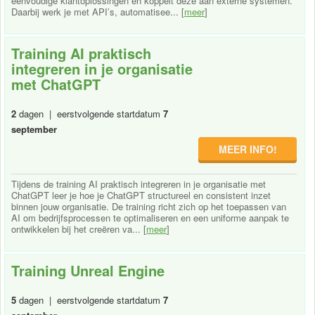
eenvoudige klantoplossingen en koppelt deze aan externe systemen.
Daarbij werk je met API’s, automatisee... [
meer
]
Training AI praktisch
integreren in je organisatie
met ChatGPT
2
dagen | eerstvolgende startdatum
7
september
MEER INFO!
Tijdens de training AI praktisch integreren in je organisatie met
ChatGPT leer je hoe je ChatGPT structureel en consistent inzet
binnen jouw organisatie. De training richt zich op het toepassen van
AI om bedrijfsprocessen te optimaliseren en een uniforme aanpak te
ontwikkelen bij het creëren va... [
meer
]
Training Unreal Engine
5
dagen | eerstvolgende startdatum
7