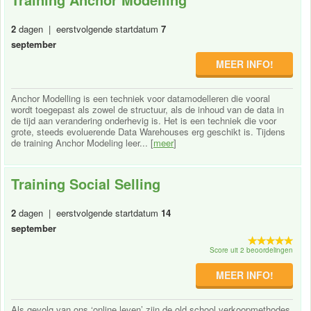
2
dagen | eerstvolgende startdatum
7
september
MEER INFO!
Anchor Modelling is een techniek voor datamodelleren die vooral
wordt toegepast als zowel de structuur, als de inhoud van de data in
de tijd aan verandering onderhevig is. Het is een techniek die voor
grote, steeds evoluerende Data Warehouses erg geschikt is. Tijdens
de training Anchor Modeling leer... [
meer
]
Training Social Selling
2
dagen | eerstvolgende startdatum
14
september
Score uit 2 beoordelingen
MEER INFO!
Als gevolg van ons ‘online leven’ zijn de old school verkoopmethodes