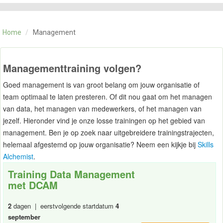
CATEGORIE
TRAININGEN
Home
/
Management
OVER ONS
CONTACT
SKILLS ALCHEMIST
Managementtraining volgen?
Goed management is van groot belang om jouw organisatie of
team optimaal te laten presteren. Of dit nou gaat om het managen
van data, het managen van medewerkers, of het managen van
jezelf. Hieronder vind je onze losse trainingen op het gebied van
management. Ben je op zoek naar uitgebreidere trainingstrajecten,
helemaal afgestemd op jouw organisatie? Neem een kijkje bij
Skills
Alchemist
.
Training Data Management
met DCAM
2
dagen | eerstvolgende startdatum
4
september