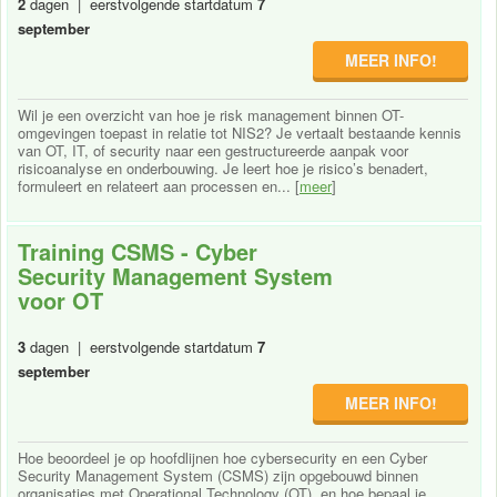
2
dagen | eerstvolgende startdatum
7
september
MEER INFO!
Wil je een overzicht van hoe je risk management binnen OT-
omgevingen toepast in relatie tot NIS2? Je vertaalt bestaande kennis
van OT, IT, of security naar een gestructureerde aanpak voor
risicoanalyse en onderbouwing. Je leert hoe je risico’s benadert,
formuleert en relateert aan processen en... [
meer
]
Training CSMS - Cyber
Security Management System
voor OT
3
dagen | eerstvolgende startdatum
7
september
MEER INFO!
Hoe beoordeel je op hoofdlijnen hoe cybersecurity en een Cyber
Security Management System (CSMS) zijn opgebouwd binnen
organisaties met Operational Technology (OT), en hoe bepaal je