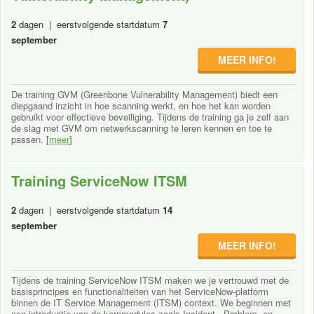
2
dagen | eerstvolgende startdatum
7
september
MEER INFO!
De training GVM (Greenbone Vulnerability Management) biedt een
diepgaand inzicht in hoe scanning werkt, en hoe het kan worden
gebruikt voor effectieve beveiliging. Tijdens de training ga je zelf aan
de slag met GVM om netwerkscanning te leren kennen en toe te
passen. [
meer
]
Training ServiceNow ITSM
2
dagen | eerstvolgende startdatum
14
september
MEER INFO!
Tijdens de training ServiceNow ITSM maken we je vertrouwd met de
basisprincipes en functionaliteiten van het ServiceNow-platform
binnen de IT Service Management (ITSM) context. We beginnen met
een introductie van de kernmodules zoals Incident-, Problem- en