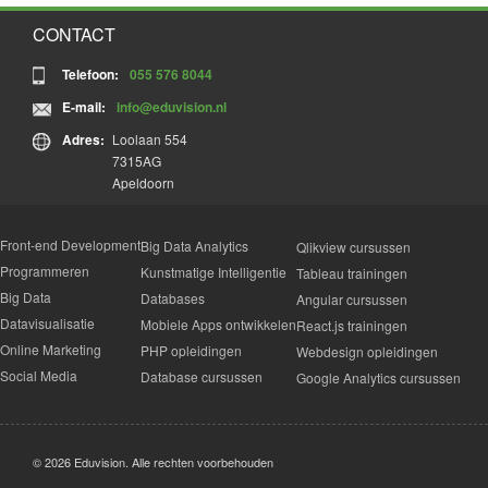
CONTACT
Telefoon:
055 576 8044
E-mail:
info@eduvision.nl
Adres:
Loolaan 554
7315AG
Apeldoorn
Front-end Development
Big Data Analytics
Qlikview cursussen
Programmeren
Kunstmatige Intelligentie
Tableau trainingen
Big Data
Databases
Angular cursussen
Datavisualisatie
Mobiele Apps ontwikkelen
React.js trainingen
Online Marketing
PHP opleidingen
Webdesign opleidingen
Social Media
Database cursussen
Google Analytics cursussen
© 2026 Eduvision. Alle rechten voorbehouden