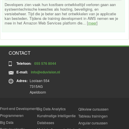
Developers zien vaak hun kostbare ontwikkeltijd verloren gaan aan
systeemtechnische kwesties als hosting, beveiliging, en
versiebeheer. Tijd die je beter aan het ontwikkelen van je applicatie
kan besteden. Tijdens de training development in AWS nemen we je
mee in het Amazon Web Services platform die... [
meer
]
CONTACT
Telefoon:
055 576 8044
E-mail:
info@eduvision.nl
Adres:
Loolaan 554
7315AG
Apeldoorn
Front-end Development
Big Data Analytics
Qlikview cursussen
Programmeren
Kunstmatige Intelligentie
Tableau trainingen
Big Data
Databases
Angular cursussen