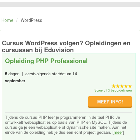
CATEGORIE
TRAININGEN
Home
/
WordPress
OVER ONS
CONTACT
SKILLS ALCHEMIST
Cursus WordPress volgen? Opleidingen en
cursussen bij Eduvision
Opleiding PHP Professional
5
dagen | eerstvolgende startdatum
14
september
Score uit 3 beoordelingen
MEER INFO!
Tijdens de cursus PHP leer je programmeren in de taal PHP. Je
ontwikkelt webapplicaties op basis van PHP en MySQL. Tijdens de
cursus ga je een webapplicatie of dynamische site maken. Aan het
einde van de opleiding heb je dus een echt project gedaan. [
meer
]