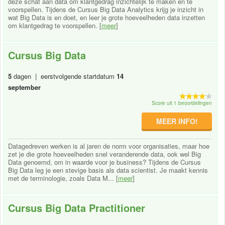
deze schat aan data om klantgedrag inzichtelijk te maken en te
voorspellen. Tijdens de Cursus Big Data Analytics krijg je inzicht in
wat Big Data is en doet, en leer je grote hoeveelheden data inzetten
om klantgedrag te voorspellen. [
meer
]
Cursus Big Data
5
dagen | eerstvolgende startdatum
14
september
Score uit 1 beoordelingen
MEER INFO!
Datagedreven werken is al jaren de norm voor organisaties, maar hoe
zet je die grote hoeveelheden snel veranderende data, ook wel Big
Data genoemd, om in waarde voor je business? Tijdens de Cursus
Big Data leg je een stevige basis als data scientist. Je maakt kennis
met de terminologie, zoals Data M... [
meer
]
Cursus Big Data Practitioner