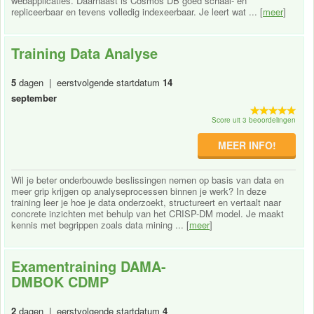
webapplicaties. Daarnaast is Cosmos DB goed schaal- en
repliceerbaar en tevens volledig indexeerbaar. Je leert wat ... [
meer
]
Training Data Analyse
5
dagen | eerstvolgende startdatum
14
september
Score uit 3 beoordelingen
MEER INFO!
Wil je beter onderbouwde beslissingen nemen op basis van data en
meer grip krijgen op analyseprocessen binnen je werk? In deze
training leer je hoe je data onderzoekt, structureert en vertaalt naar
concrete inzichten met behulp van het CRISP-DM model. Je maakt
kennis met begrippen zoals data mining ... [
meer
]
Examentraining DAMA-
DMBOK CDMP
2
dagen | eerstvolgende startdatum
4