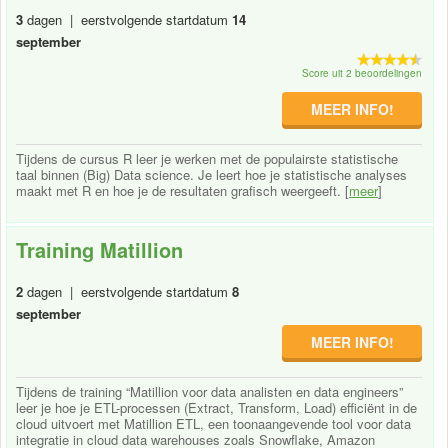
3
dagen | eerstvolgende startdatum
14
september
Score uit 2 beoordelingen
MEER INFO!
Tijdens de cursus R leer je werken met de populairste statistische
taal binnen (Big) Data science. Je leert hoe je statistische analyses
maakt met R en hoe je de resultaten grafisch weergeeft. [
meer
]
Training Matillion
2
dagen | eerstvolgende startdatum
8
september
MEER INFO!
Tijdens de training “Matillion voor data analisten en data engineers”
leer je hoe je ETL-processen (Extract, Transform, Load) efficiënt in de
cloud uitvoert met Matillion ETL, een toonaangevende tool voor data
integratie in cloud data warehouses zoals Snowflake, Amazon