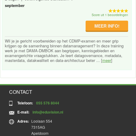
september
Score uit 1 beoordelingen
MEER INFO!
Wil je je gericht voorbereiden op het CDMP-examen en meer grip
krijgen op de samenhang binnen datamanagement? In deze training
werk je met DAMA-DMBOK aan begrippen, kennisgebieden en
examengerichte vraagstukken. Je leert datagovernance, metadata,
masterdata, datakwaliteit en data-architectuur beter ... [
meer
]
CONTACT
Telefoon:
055 576 8044
E-mail:
info@eduvision.nl
Adres:
Loolaan 554
7315AG
Apeldoorn