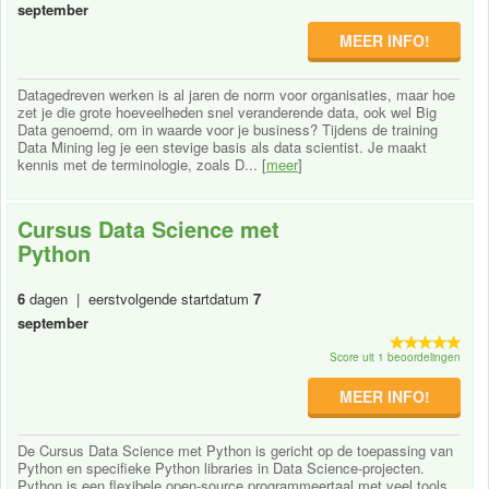
september
MEER INFO!
Datagedreven werken is al jaren de norm voor organisaties, maar hoe
zet je die grote hoeveelheden snel veranderende data, ook wel Big
Data genoemd, om in waarde voor je business? Tijdens de training
Data Mining leg je een stevige basis als data scientist. Je maakt
kennis met de terminologie, zoals D... [
meer
]
Cursus Data Science met
Python
6
dagen | eerstvolgende startdatum
7
september
Score uit 1 beoordelingen
MEER INFO!
De Cursus Data Science met Python is gericht op de toepassing van
Python en specifieke Python libraries in Data Science-projecten.
Python is een flexibele open-source programmeertaal met veel tools